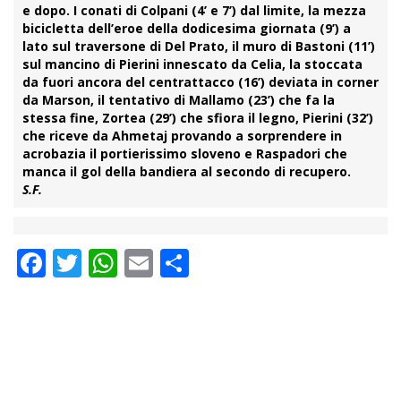
e dopo. I conati di Colpani (4’ e 7’) dal limite, la mezza
bicicletta dell’eroe della dodicesima giornata (9’) a
lato sul traversone di Del Prato, il muro di Bastoni (11’)
sul mancino di Pierini innescato da Celia, la stoccata
da fuori ancora del centrattacco (16’) deviata in corner
da Marson, il tentativo di Mallamo (23’) che fa la
stessa fine, Zortea (29’) che sfiora il legno, Pierini (32’)
che riceve da Ahmetaj provando a sorprendere in
acrobazia il portierissimo sloveno e Raspadori che
manca il gol della bandiera al secondo di recupero.
S.F.
Facebook
Twitter
WhatsApp
Email
Condividi