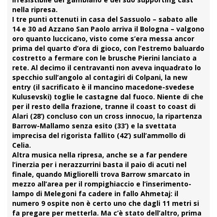
nella ripresa.
I tre punti ottenuti in casa del Sassuolo – sabato alle
14 e 30 ad Azzano San Paolo arriva il Bologna – valgono
oro quanto luccicano, visto come s’era messa ancor
prima del quarto d’ora di gioco, con l’estremo baluardo
costretto a fermare con le brusche Pierini lanciato a
rete. Al decimo il centravanti non aveva inquadrato lo
specchio sull’angolo al contagiri di Colpani, la new
entry (il sacrificato è il mancino macedone-svedese
Kulusevski) toglie le castagne dal fuoco. Niente di che
per il resto della frazione, tranne il coast to coast di
Alari (28’) concluso con un cross innocuo, la ripartenza
Barrow-Mallamo senza esito (33’) e la svettata
imprecisa del rigorista fallito (42’) sull’ammollo di
Celia.
Altra musica nella ripresa, anche se a far pendere
l’inerzia per i nerazzurrini basta il paio di acuti nel
finale, quando Migliorelli trova Barrow smarcato in
mezzo all’area per il rompighiaccio e l’inserimento-
lampo di Melegoni fa cadere in fallo Ahmetaj: il
numero 9 ospite non è certo uno che dagli 11 metri si
fa pregare per metterla. Ma c’è stato dell’altro, prima