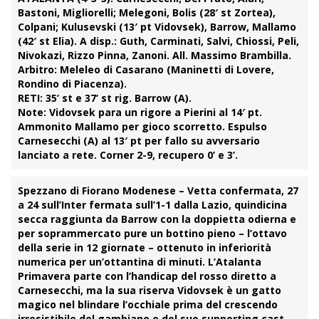
Bastoni, Migliorelli; Melegoni, Bolis (28′ st Zortea),
Colpani; Kulusevski (13′ pt Vidovsek), Barrow, Mallamo
(42′ st Elia). A disp.: Guth, Carminati, Salvi, Chiossi, Peli,
Nivokazi, Rizzo Pinna, Zanoni. All. Massimo Brambilla.
Arbitro:
Meleleo di Casarano (Maninetti di Lovere,
Rondino di Piacenza).
RETI:
35’ st e 37’ st rig. Barrow (A).
Note:
Vidovsek para un rigore a Pierini al 14′ pt.
Ammonito Mallamo per gioco scorretto. Espulso
Carnesecchi (A) al 13′ pt per fallo su avversario
lanciato a rete. Corner 2-9, recupero 0’ e 3’.
Spezzano di Fiorano Modenese
– Vetta confermata, 27
a 24 sull’Inter fermata sull’1-1 dalla Lazio, quindicina
secca raggiunta da Barrow con la doppietta odierna e
per soprammercato pure un bottino pieno – l’ottavo
della serie in 12 giornate – ottenuto in inferiorità
numerica per un’ottantina di minuti. L’Atalanta
Primavera parte con l’handicap del rosso diretto a
Carnesecchi, ma la sua riserva Vidovsek è un gatto
magico nel blindare l’occhiale prima del crescendo
irresistibile del gambiano e del suo supporting cast