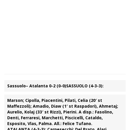
Sassuolo– Atalanta 0-2 (0-0)
SASSUOLO (4-3-3):
Marson; Cipolla, Piacentini, Pilati, Celia (20′ st
Maffezzoli); Amadio, Diaw (1′ st Raspadori), Ahmetaj;
Aurelio, Kolaj (33′ st Rizzi), Pierini. A disp.: Fasolino,
Denti, Ferraresi, Marchetti, Piscicelli, Cataldo,
Esposito, Vlas, Palma. All.: Felice Tufano.
ATALANTA (4-3-3):
Carnesecchi; Del Prato, Alari,