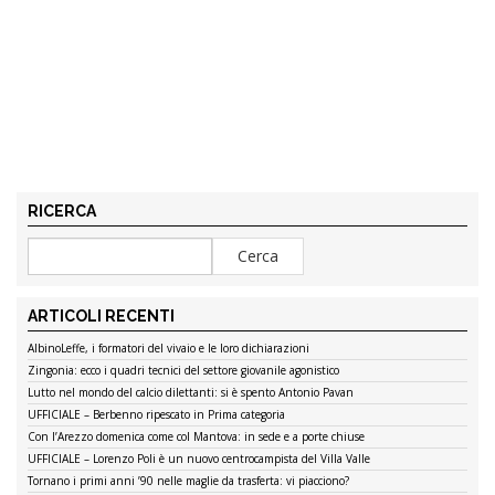
RICERCA
ARTICOLI RECENTI
AlbinoLeffe, i formatori del vivaio e le loro dichiarazioni
Zingonia: ecco i quadri tecnici del settore giovanile agonistico
Lutto nel mondo del calcio dilettanti: si è spento Antonio Pavan
UFFICIALE – Berbenno ripescato in Prima categoria
Con l’Arezzo domenica come col Mantova: in sede e a porte chiuse
UFFICIALE – Lorenzo Poli è un nuovo centrocampista del Villa Valle
Tornano i primi anni ’90 nelle maglie da trasferta: vi piacciono?