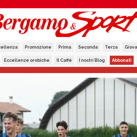
cellenza
Promozione
Prima
Seconda
Terza
Giova
Eccellenze orobiche
Il Caffè
I nostri Blog
Abbonati