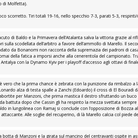
 di Molfetta).
scorretto. Tiri totali 19-16, nello specchio 7-3, parati 5-3, respinti/d
to di Baldo e la Primavera dell’Atalanta salva la vittoria grazie al rif
ri sulla scodellata dell’arbitro a favore dell’ammollo di Marello. Il sec
ndato da Bonanomi non racconta della supremazia dei padroni di casa,
omai della fatica a imporsi anche alla cenerentola del campionato. Tr
talya con la Dynamo Kyiv per i playoff d’accesso agli ottavi di finale
è vero che la prima chance è zebrata con la punizione da rimbalzo a l
Lonardo alza di testa spalle a Zanchi (Edoardo) il cross di El Bouradi d
o abortite per Manzoni, che prima mastica il destro sfruttando un buco 
onda battuta dopo che Cassin gli ha respinto la mezza svettata sempre
o in lungolinea con Ramaj si conclude con l’opposizione di Bozza all
attaccante. Alle soglie del recuperino, di là Marello calcia col piede 
 botta di Manzoni e la girata sul mancino del centravanti ospite in a