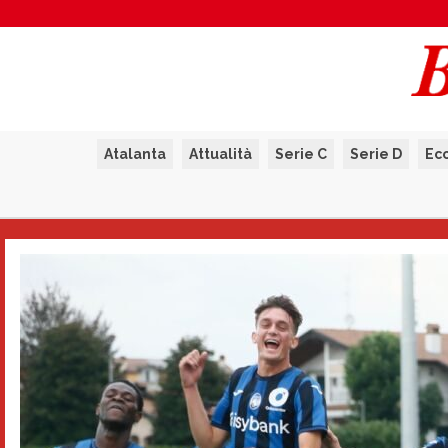
Atalanta
Attualità
Serie C
Serie D
Ec