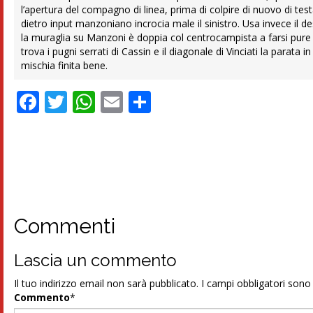
l’apertura del compagno di linea, prima di colpire di nuovo di test
dietro input manzoniano incrocia male il sinistro. Usa invece il d
la muraglia su Manzoni è doppia col centrocampista a farsi pure 
trova i pugni serrati di Cassin e il diagonale di Vinciati la parata 
mischia finita bene.
Facebook
Twitter
WhatsApp
Email
Condividi
Commenti
Lascia un commento
Il tuo indirizzo email non sarà pubblicato.
I campi obbligatori son
Commento
*