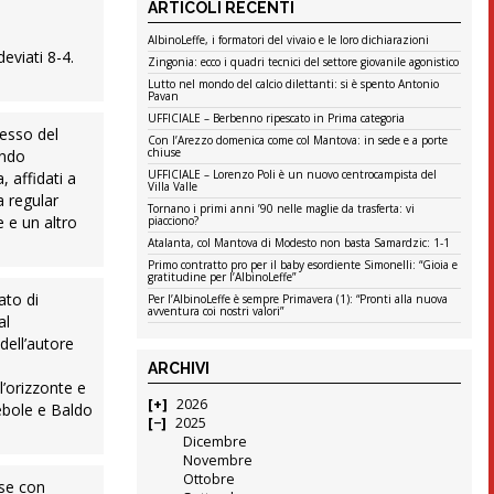
ARTICOLI RECENTI
AlbinoLeffe, i formatori del vivaio e le loro dichiarazioni
eviati 8-4.
Zingonia: ecco i quadri tecnici del settore giovanile agonistico
Lutto nel mondo del calcio dilettanti: si è spento Antonio
Pavan
UFFICIALE – Berbenno ripescato in Prima categoria
lesso del
Con l’Arezzo domenica come col Mantova: in sede e a porte
chiuse
ondo
UFFICIALE – Lorenzo Poli è un nuovo centrocampista del
 affidati a
Villa Valle
a regular
Tornano i primi anni ’90 nelle maglie da trasferta: vi
 e un altro
piacciono?
Atalanta, col Mantova di Modesto non basta Samardzic: 1-1
Primo contratto pro per il baby esordiente Simonelli: “Gioia e
gratitudine per l’AlbinoLeffe”
ato di
Per l’AlbinoLeffe è sempre Primavera (1): “Pronti alla nuova
avventura coi nostri valori”
al
dell’autore
ARCHIVI
’orizzonte e
2026
debole e Baldo
2025
Dicembre
Novembre
Ottobre
sse con