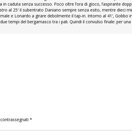
a in caduta senza successo. Poco oltre l’ora di gioco, l’aspirante doppi
estro al 25′ il subentrato Daniano sempre senza esito, mentre dieci min
male e Lonardo a girare debolmente il tap-in. Intorno al 41′, Gobbo i
in due tempi del bergamasco tra i pali. Quindi il convulso finale: per una
o contrassegnati
*