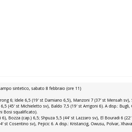
 campo sintetico, sabato 8 febbraio (ore 11)
ong 6; Idele 6,5 (19′ st Damiano 6,5), Manzoni 7 (37′ st Mensah sv), 
5 (45′ st Michieletto sv), Baldo 7,5 (19′ st Arrigoni 6). A disp.: Bugli,
i Bosi squalificato).
 6), Bozza (cap.) 6,5; Shpuza 5,5 (44′ st Lazzaro sv), El Bouradi 6 (22′ 
4′ st Cosentino sv), Pejicic 6. A disp.: Kristancig, Owusu, Polvar, Xhavar