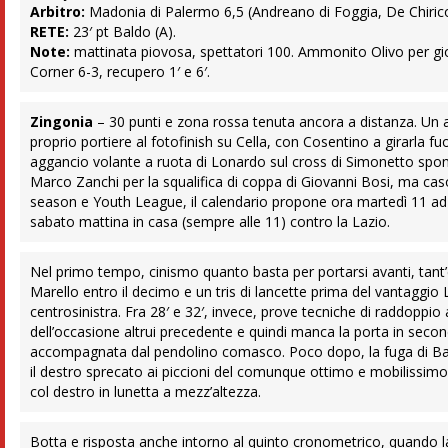
Arbitro:
Madonia di Palermo 6,5 (Andreano di Foggia, De Chirico
RETE
:
23′ pt Baldo (A).
Note:
mattinata piovosa, spettatori 100. Ammonito Olivo per gioco 
Corner 6-3, recupero 1′ e 6′.
Zingonia
– 30 punti e zona rossa tenuta ancora a distanza. Un acu
proprio portiere al fotofinish su Cella, con Cosentino a girarla fuo
aggancio volante a ruota di Lonardo sul cross di Simonetto spo
Marco Zanchi per la squalifica di coppa di Giovanni Bosi, ma cas
season e Youth League, il calendario propone ora martedì 11 ad An
sabato mattina in casa (sempre alle 11) contro la Lazio.
Nel primo tempo, cinismo quanto basta per portarsi avanti, tant’
Marello entro il decimo e un tris di lancette prima del vantaggio 
centrosinistra. Fra 28′ e 32′, invece, prove tecniche di raddoppi
dell’occasione altrui precedente e quindi manca la porta in sec
accompagnata dal pendolino comasco. Poco dopo, la fuga di Bald
il destro sprecato ai piccioni del comunque ottimo e mobilissimo 
col destro in lunetta a mezz’altezza.
Botta e risposta anche intorno al quinto cronometrico, quando la