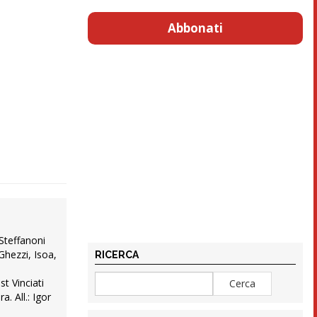
Abbonati
Steffanoni
 Ghezzi, Isoa,
RICERCA
st Vinciati
a. All.: Igor