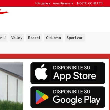
Fotogallery
Area Riservata
I NOSTRI CONTATTI
nili
Volley
Basket
Ciclismo
Sport vari