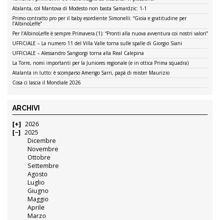
Atalanta, col Mantova di Modesto non basta Samardzic: 1-1
Primo contratto pro per il baby esordiente Simonelli: “Gioia e gratitudine per
l’AlbinoLeffe”
Per l’AlbinoLeffe è sempre Primavera (1): “Pronti alla nuova avventura coi nostri valori”
UFFICIALE – La numero 11 del Villa Valle torna sulle spalle di Giorgio Siani
UFFICIALE – Alessandro Sangiorgi torna alla Real Calepina
La Torre, nomi importanti per la Juniores regionale (e in ottica Prima squadra)
Atalanta in lutto: è scomparso Amerigo Sarri, papà di mister Maurizio
Cosa ci lascia il Mondiale 2026
ARCHIVI
2026
2025
Dicembre
Novembre
Ottobre
Settembre
Agosto
Luglio
Giugno
Maggio
Aprile
Marzo