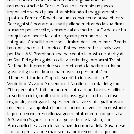
recupero. Anche la Forza e Costanza compie un passo
importante verso i playout annichilendo il maggiormente
quotato Torre de’ Roveri con una convincente prova di forza.
Reccagni si è portato a casa il pallone mettendo la sua firma
al match per tre volte, sempre dal dischetto. La Cividatese ha
conquistato invece la tanto sognata permanenza in
categoria. Cropelli ha messo il timbro decisivo, mentre Zedda
ha allontanato tutti i pericoli. Poteva essere festa salvezza
per l’Acc. A.V. Brembana, ma ha ceduto la posta nel derby di
un San Pellegrino guidato alla vittoria dagli omonimi Traini.
Stefano ha tuonato due volte mettendo la partita sui binari
giusti e il giovane Marco ha mostrato personalità nel
difendere il fortino. Dopo la sconfitta in casa dello Z.
Verdellino l’Azzano è diventato il fanalino di coda del girone.
Ci ha pensato Sirtoli con una zuccata a mandare i verdellinesi
al settimo cielo, molto vicina il passaggio diretto alla fase
regionale, e relegare le speranze di salvezza dei giallorossi in
un cerino. La capolista Pianico continua a vincere nonostante
la promozione in Eccellenza già meritatamente conquistata.
A Gavarno Signorelli torna al gol e decide la sfida, con
Baccanelli che azzera le speranze di rimonta della Gavarnese
con una prestazione maiuscola a protezione della propria