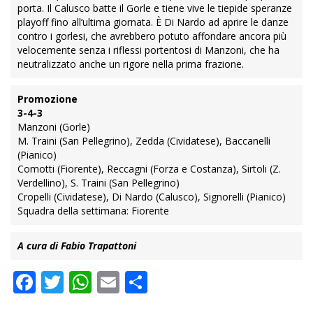
porta. Il Calusco batte il Gorle e tiene vive le tiepide speranze
playoff fino all’ultima giornata. È Di Nardo ad aprire le danze
contro i gorlesi, che avrebbero potuto affondare ancora più
velocemente senza i riflessi portentosi di Manzoni, che ha
neutralizzato anche un rigore nella prima frazione.
Promozione
3-4-3
Manzoni (Gorle)
M. Traini (San Pellegrino), Zedda (Cividatese), Baccanelli
(Pianico)
Comotti (Fiorente), Reccagni (Forza e Costanza), Sirtoli (Z.
Verdellino), S. Traini (San Pellegrino)
Cropelli (Cividatese), Di Nardo (Calusco), Signorelli (Pianico)
Squadra della settimana: Fiorente
A cura di Fabio Trapattoni
Facebook
Twitter
WhatsApp
Email
Condividi