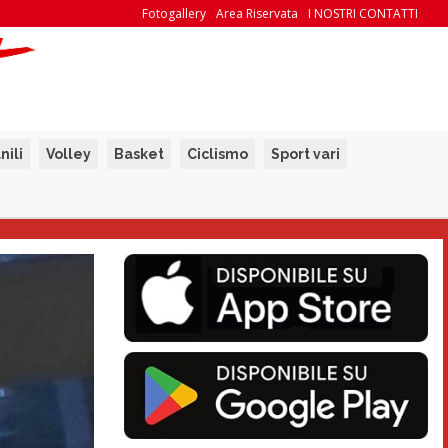
Fotogallery
Area Riservata
I NOSTRI CONTATTI
nili
Volley
Basket
Ciclismo
Sport vari