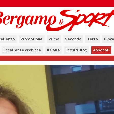
cellenza
Promozione
Prima
Seconda
Terza
Giova
Eccellenze orobiche
Il Caffè
I nostri Blog
Abbonati