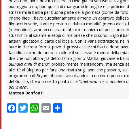
ottantuno, avrei dovuto essere in cielo già da ventisette stagion
punteggio o no, tipo quella di mangiarmi le unghie e le pellicine 
strizzarmi la barba per buona parte della giornata (come da foto
(meno dieci), bevo quotidianamente almeno un aperitivo dell’esta
filmacci in serie, a volte persino di dubbia moralità (meno dieci
(meno dieci), amo eccessivamente e in maniera un po’ sconsiderata
stuzzichini al salame e zeppi di maionese che ci sono lungo il banc
anziani giocatori di carte del locale. Con le varie sottrazioni, n
pure in discreta forma, privo di grossi acciacchi fisici e dopo a
fastidiosissimo dolorino al collo e il successo è merito della mi
dire che non abbia già detto l’altro giorno Mattia, giovane e bel
quindici anni di meno”,
probabilmente mentendomi, ma senza saper
alle 19 al Blupuro per farsi una risata sugli anni che passano, s
programma di Bryan Johnson, ascoltandoci a un certo punto, ma
del Guccio, che a un certo punto dice
“quel vizio che ci ucciderà 
poi vivere”.
Matteo Bonfanti
Facebook
Twitter
WhatsApp
Email
Condividi