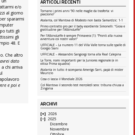
o un
ARTICOLI RECENTI
rattarmi e/o
Tornano i primi anni ’90 nelle maglie da trasferta: vi
zi al giorno
piacciono?
 per spararmi
Atalanta, col Mantova di Modesto non basta Samardzic: 1-1
omputer
Primo contratto pro per il baby esordiente Simonelli: “Gioia e
gratitudine per l’AlbinoLeffe”
o tutti gli
Per l’AlbinoLeffe è sempre Primavera (1): “Pronti alla nuova
tissimi gli
avventura coi nostri valori”
ompio 48. E
UFFICIALE – La numero 11 del Villa Valle torna sulle spalle di
Giorgio Siani
o. Che altro
UFFICIALE – Alessandro Sangiorgi torna alla Real Calepina
 avrei dato
La Torre, nomi importanti per la Juniores regionale (e in
ottica Prima squadra)
a chi arriva
Atalanta in lutto: è scomparso Amerigo Sarri, papà di mister
ul
Maurizio
capolavoro
Cosa ci lascia il Mondiale 2026
vere e poi e
Col Mantova il secondo test mercoledì sera: tribuna chiusa a
Zingonia
ARCHIVI
2026
2025
Dicembre
Novembre
Ottobre