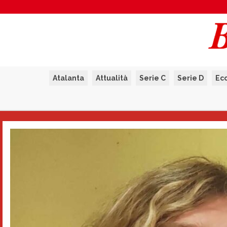
Atalanta
Attualità
Serie C
Serie D
Ec