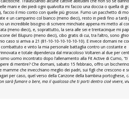
i calcistiche. Tralasciando alcune cattive abitudini che non so se dann
delle mani e dei piedi ogni qualvolta mi faccio una doccia o quella di g
), faccio il mio conto con quelle più grosse. Fumo un pacchetto di moz
te e un camparino col bianco (meno dieci), resto in piedi fino a tardi
), ho un incredibile bisogno di scrivere minchiate appena mi metto al c
 (meno dieci), e, soprattutto, la sera alle sei e trentacinque mi papp
one del Blupuro (meno dieci), cibo gratis di cui, tra l’altro, sono ghiot
el mio caso si arriva a 21 (81-10-10-10-10-10-10). E invece domani ne c
ver combattuto e vinto la mia personale battaglia contro un costante e
a rinnovata e totale dipendenza dal miracoloso Voltaren al due per cent
lissimo uomo incontrato dopo l’allenamento alla Fit Active di Curno,
“ti
e di mentire? Che domani, sabato 15 febbraio, offro un biccherino 
ulle mamme che invecchiano meglio dei padri, sui figli che crescono e s
gari per caso, quel verso della Canzone della bambina portoghese, 
non sarà fumare o bere, ma il qualcosa che ti porti dentro cioè vivere, vi