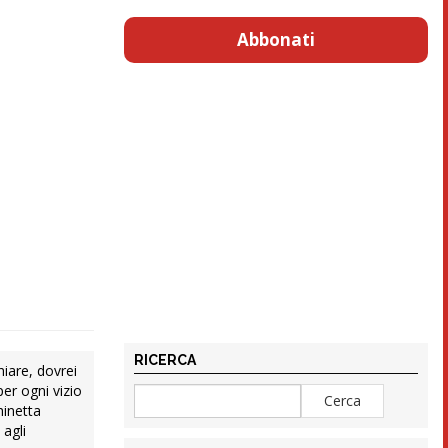
Abbonati
RICERCA
iare, dovrei
per ogni vizio
hinetta
 agli