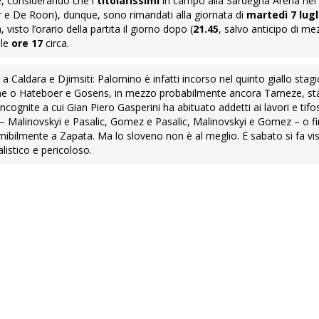
e, considerando che i
titolarissimi
in campo alla Sardegna Arena nel 
 e De Roon), dunque, sono rimandati alla giornata di
martedì 7 lugl
 visto l’orario della partita il giorno dopo (
21.45
, salvo anticipo di m
lle
ore 17
circa.
a Caldara e Djimsiti: Palomino è infatti incorso nel quinto giallo stagi
gne o Hateboer e Gosens, in mezzo probabilmente ancora Tameze, st
cognite a cui Gian Piero Gasperini ha abituato addetti ai lavori e tifos
hi – Malinovskyi e Pasalic, Gomez e Pasalic, Malinovskyi e Gomez – o fi
mibilmente a Zapata. Ma lo sloveno non è al meglio. E sabato si fa visi
listico e pericoloso.