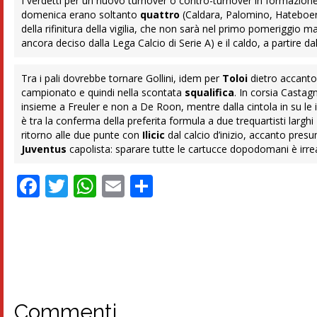
I verdetti per un nuovo turnover o contro-turnover in formazion
domenica erano soltanto
quattro
(Caldara, Palomino, Hateboer
della rifinitura della vigilia, che non sarà nel primo pomeriggio ma,
ancora deciso dalla Lega Calcio di Serie A) e il caldo, a partire da
Tra i pali dovrebbe tornare Gollini, idem per
Toloi
dietro accanto 
campionato e quindi nella scontata
squalifica
. In corsia Casta
insieme a Freuler e non a De Roon, mentre dalla cintola in su le in
è tra la conferma della preferita formula a due trequartisti larg
ritorno alle due punte con
Ilicic
dal calcio d’inizio, accanto presu
Juventus
capolista: sparare tutte le cartucce dopodomani è irrea
Facebook
Twitter
WhatsApp
Email
Condividi
Commenti