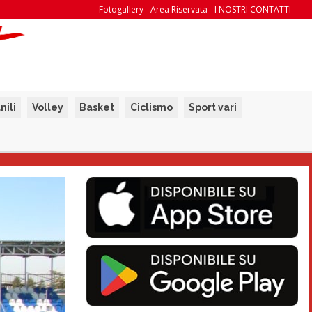
Fotogallery
Area Riservata
I NOSTRI CONTATTI
nili
Volley
Basket
Ciclismo
Sport vari