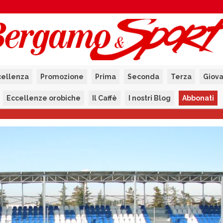
cellenza
Promozione
Prima
Seconda
Terza
Giova
Eccellenze orobiche
Il Caffè
I nostri Blog
Abbonati