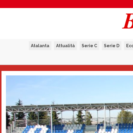
Atalanta
Attualità
Serie C
Serie D
Ec