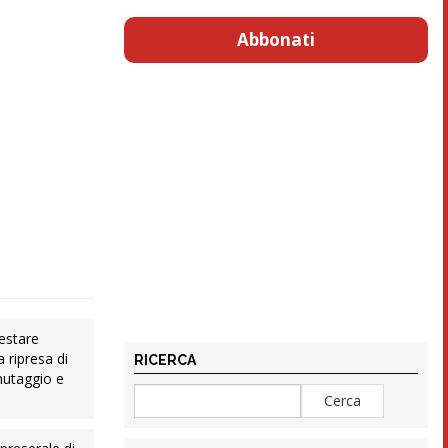
Abbonati
destare
a ripresa di
RICERCA
inutaggio e