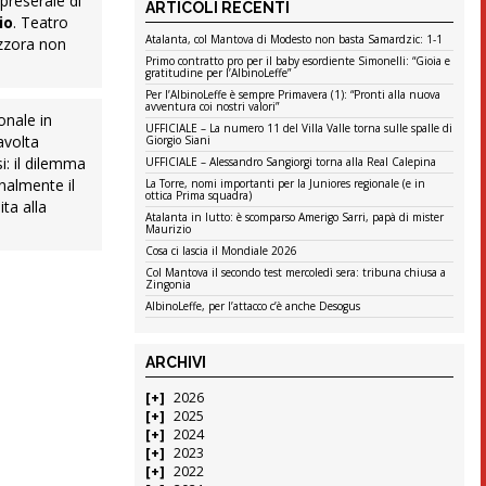
preserale di
ARTICOLI RECENTI
io
. Teatro
Atalanta, col Mantova di Modesto non basta Samardzic: 1-1
ezzora non
Primo contratto pro per il baby esordiente Simonelli: “Gioia e
gratitudine per l’AlbinoLeffe”
Per l’AlbinoLeffe è sempre Primavera (1): “Pronti alla nuova
avventura coi nostri valori”
onale in
UFFICIALE – La numero 11 del Villa Valle torna sulle spalle di
avolta
Giorgio Siani
i: il dilemma
UFFICIALE – Alessandro Sangiorgi torna alla Real Calepina
nalmente il
La Torre, nomi importanti per la Juniores regionale (e in
ottica Prima squadra)
ta alla
Atalanta in lutto: è scomparso Amerigo Sarri, papà di mister
Maurizio
Cosa ci lascia il Mondiale 2026
Col Mantova il secondo test mercoledì sera: tribuna chiusa a
Zingonia
AlbinoLeffe, per l’attacco c’è anche Desogus
ARCHIVI
2026
2025
2024
2023
2022