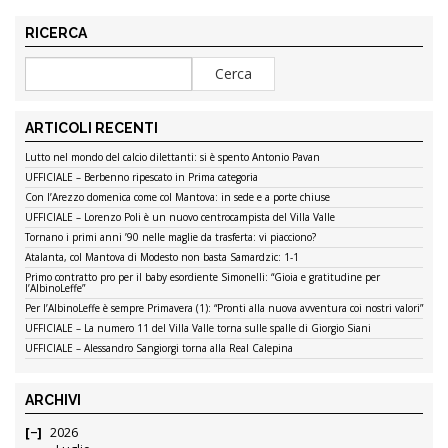
RICERCA
ARTICOLI RECENTI
Lutto nel mondo del calcio dilettanti: si è spento Antonio Pavan
UFFICIALE – Berbenno ripescato in Prima categoria
Con l’Arezzo domenica come col Mantova: in sede e a porte chiuse
UFFICIALE – Lorenzo Poli è un nuovo centrocampista del Villa Valle
Tornano i primi anni ’90 nelle maglie da trasferta: vi piacciono?
Atalanta, col Mantova di Modesto non basta Samardzic: 1-1
Primo contratto pro per il baby esordiente Simonelli: “Gioia e gratitudine per
l’AlbinoLeffe”
Per l’AlbinoLeffe è sempre Primavera (1): “Pronti alla nuova avventura coi nostri valori”
UFFICIALE – La numero 11 del Villa Valle torna sulle spalle di Giorgio Siani
UFFICIALE – Alessandro Sangiorgi torna alla Real Calepina
ARCHIVI
2026