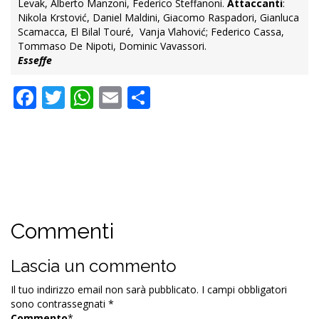
Levak, Alberto Manzoni, Federico Steffanoni.
Attaccanti
:
Nikola Krstović, Daniel Maldini, Giacomo Raspadori, Gianluca
Scamacca, El Bilal Touré, Vanja Vlahović; Federico Cassa,
Tommaso De Nipoti, Dominic Vavassori.
Esseffe
Facebook
Twitter
WhatsApp
Email
Condividi
Commenti
Lascia un commento
Il tuo indirizzo email non sarà pubblicato.
I campi obbligatori
sono contrassegnati
*
Commento
*