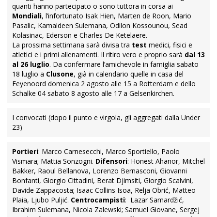
quanti hanno partecipato o sono tuttora in corsa ai
Mondiali
, l’infortunato Isak Hien, Marten de Roon, Mario
Pasalic, Kamaldeen Sulemana, Odilon Kossounou, Sead
Kolasinac, Ederson e Charles De Ketelaere.
La prossima settimana sarà divisa tra
test
medici, fisici e
atletici e i primi allenamenti. Il ritiro vero e proprio sarà
dal 13
al 26 luglio
. Da confermare l’amichevole in famiglia sabato
18 luglio a
Clusone
, già in calendario quelle in casa del
Feyenoord domenica 2 agosto alle 15 a Rotterdam e dello
Schalke 04 sabato 8 agosto alle 17 a Gelsenkirchen.
I convocati (dopo il punto e virgola, gli aggregati dalla Under
23)
Portieri
: Marco Carnesecchi, Marco Sportiello, Paolo
Vismara; Mattia Sonzogni.
Difensori
: Honest Ahanor, Mitchel
Bakker, Raoul Bellanova, Lorenzo Bernasconi, Giovanni
Bonfanti, Giorgio Cittadini, Berat Djimsiti, Giorgio Scalvini,
Davide Zappacosta; Isaac Collins Isoa, Relja Obrić, Matteo
Plaia, Ljubo Puljić.
Centrocampisti
: Lazar Samardžić,
Ibrahim Sulemana, Nicola Zalewski; Samuel Giovane, Sergej