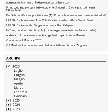
Atalanta, col Mantova di Modesto non basta Samardzic: 1-1
Primo contratto pro per il baby esordiente Simonelli: “Gioia e gratitudine per
l’AlbinoLeffe”
Per l’AlbinoLeffe è sempre Primavera (1): “Pronti alla nuova avventura coi nostri valori”
UFFICIALE – La numero 11 del Villa Valle torna sulle spalle di Giorgio Siani
UFFICIALE – Alessandro Sangiorgi torna alla Real Calepina
La Torre, nomi importanti per la Juniores regionale (e in ottica Prima squadra)
Atalanta in lutto: è scomparso Amerigo Sarri, papà di mister Maurizio
Cosa ci lascia il Mondiale 2026
Col Mantova il secondo test mercoledì sera: tribuna chiusa a Zingonia
ARCHIVI
2026
Luglio
Giugno
Maggio
Aprile
Marzo
Febbraio
Gennaio
2025
2024
2023