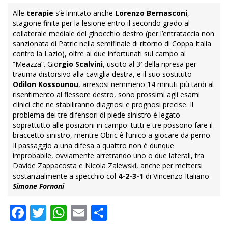
Alle
terapie
s’è limitato anche
Lorenzo Bernasconi
,
stagione finita per la lesione entro il secondo grado al
collaterale mediale del ginocchio destro (per l’entrataccia non
sanzionata di Patric nella semifinale di ritorno di Coppa Italia
contro la Lazio), oltre ai due infortunati sul campo al
“Meazza”. Gio
rgio Scalvini
, uscito al 3′ della ripresa per
trauma distorsivo alla caviglia destra, e il suo sostituto
Odilon Kossounou
, arresosi nemmeno 14 minuti più tardi al
risentimento al flessore destro, sono prossimi agli esami
clinici che ne stabiliranno diagnosi e prognosi precise. Il
problema dei tre difensori di piede sinistro è legato
soprattutto alle posizioni in campo: tutti e tre possono fare il
braccetto sinistro, mentre Obric è l’unico a giocare da perno.
Il passaggio a una difesa a quattro non è dunque
improbabile, ovviamente arretrando uno o due laterali, tra
Davide Zappacosta e Nicola Zalewski, anche per mettersi
sostanzialmente a specchio col
4-2-3-1
di Vincenzo Italiano.
Simone Fornoni
Facebook
Twitter
WhatsApp
Email
Condividi