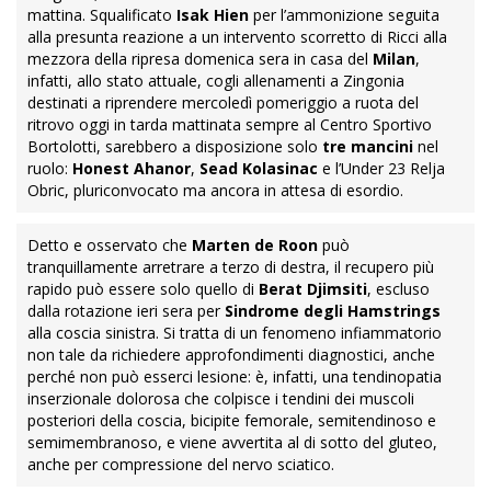
mattina. Squalificato
Isak Hien
per l’ammonizione seguita
alla presunta reazione a un intervento scorretto di Ricci alla
mezzora della ripresa domenica sera in casa del
Milan
,
infatti, allo stato attuale, cogli allenamenti a Zingonia
destinati a riprendere mercoledì pomeriggio a ruota del
ritrovo oggi in tarda mattinata sempre al Centro Sportivo
Bortolotti, sarebbero a disposizione solo
tre mancini
nel
ruolo:
Honest Ahanor
,
Sead Kolasinac
e l’Under 23 Relja
Obric, pluriconvocato ma ancora in attesa di esordio.
Detto e osservato che
Marten de Roon
può
tranquillamente arretrare a terzo di destra, il recupero più
rapido può essere solo quello di
Berat Djimsiti
, escluso
dalla rotazione ieri sera per
Sindrome degli Hamstrings
alla coscia sinistra. Si tratta di un fenomeno infiammatorio
non tale da richiedere approfondimenti diagnostici, anche
perché non può esserci lesione: è, infatti, una tendinopatia
inserzionale dolorosa che colpisce i tendini dei muscoli
posteriori della coscia, bicipite femorale, semitendinoso e
semimembranoso, e viene avvertita al di sotto del gluteo,
anche per compressione del nervo sciatico.