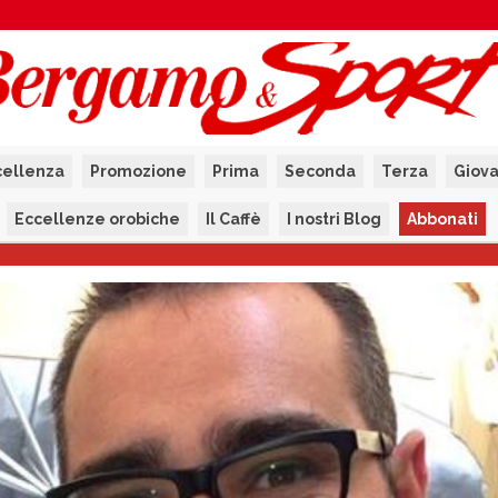
cellenza
Promozione
Prima
Seconda
Terza
Giova
Eccellenze orobiche
Il Caffè
I nostri Blog
Abbonati