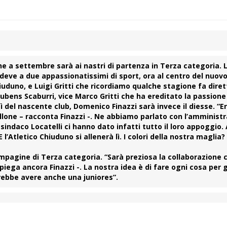
che a settembre sarà ai nastri di partenza in Terza categoria. 
i deve a due appassionatissimi di sport, ora al centro del nuov
hiuduno, e
Luigi Gritti
che ricordiamo qualche stagione fa diret
ubens Scaburri,
vice
Marco Gritti
che ha ereditato la passione 
ì del nascente club,
Domenico Finazzi
sarà invece il diesse. “E
llone – racconta Finazzi -. Ne abbiamo parlato con l’amminist
l sindaco Locatelli ci hanno dato infatti tutto il loro appoggio.
’Atletico Chiuduno si allenerà lì. I colori della nostra maglia? 
mpagine di Terza categoria. “Sarà preziosa la collaborazione c
piega ancora Finazzi -. La nostra idea è di fare ogni cosa per g
rebbe avere anche una juniores”.