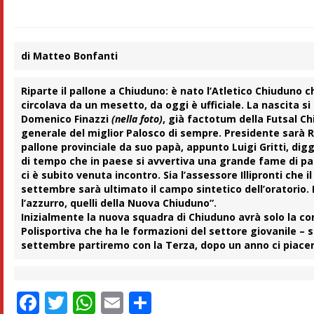
di Matteo Bonfanti
Riparte il pallone a Chiuduno: è nato l’Atletico Chiuduno 
circolava da un mesetto, da oggi è ufficiale. La nascita s
Domenico Finazzi
(nella foto)
,
già factotum della Futsal C
generale del miglior Palosco di sempre. Presidente sarà
R
pallone provinciale da suo papà, appunto
Luigi Gritti,
digg
di tempo che in paese si avvertiva una grande fame di pa
ci è subito venuta incontro. Sia l’assessore Illipronti che i
settembre sarà ultimato il campo sintetico dell’oratorio. E l
l’azzurro, quelli della Nuova Chiuduno”.
Inizialmente la nuova squadra di Chiuduno avrà solo la co
Polisportiva che ha le formazioni del settore giovanile – s
settembre partiremo con la Terza, dopo un anno ci piace
Facebook
Twitter
WhatsApp
Email
Condividi