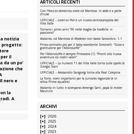
ARTICOLI RECENTI
Con l’Arezzo domenica come col Mantova: in sede e a porte
chiuse
UFFICIALE – Lorenzo Poli è un nuovo centrocampista del
Villa Valle
Tornano i primi anni ’90 nelle maglie da trasferta: vi
piacciono?
La notizia
Atalanta, col Mantova di Modesto non basta Samardzic: 1-1
o progetto:
Primo contratto pro per il baby esordiente Simonelli: “Gioia e
gratitudine per l’AlbinoLeffe”
tore
Per l’AlbinoLeffe è sempre Primavera (1): “Pronti alla nuova
per il
avventura coi nostri valori”
ra da un po’
UFFICIALE – La numero 11 del Villa Valle torna sulle spalle di
Giorgio Siani
razione che
UFFICIALE – Alessandro Sangiorgi torna alla Real Calepina
 A
La Torre, nomi importanti per la Juniores regionale (e in
Il nero e
ottica Prima squadra)
Atalanta in lutto: è scomparso Amerigo Sarri, papà di mister
Maurizio
on la
radi. A
ARCHIVI
2026
2025
2024
2023