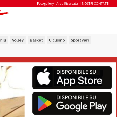
Fotogallery
Area Riservata
I NOSTRI CONTATTI
nili
Volley
Basket
Ciclismo
Sport vari