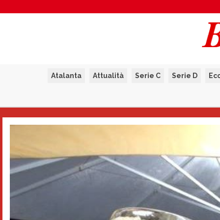
Atalanta
Attualità
Serie C
Serie D
Ec