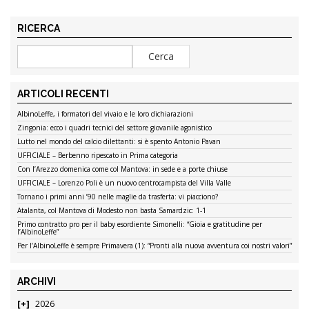
RICERCA
ARTICOLI RECENTI
AlbinoLeffe, i formatori del vivaio e le loro dichiarazioni
Zingonia: ecco i quadri tecnici del settore giovanile agonistico
Lutto nel mondo del calcio dilettanti: si è spento Antonio Pavan
UFFICIALE – Berbenno ripescato in Prima categoria
Con l’Arezzo domenica come col Mantova: in sede e a porte chiuse
UFFICIALE – Lorenzo Poli è un nuovo centrocampista del Villa Valle
Tornano i primi anni ’90 nelle maglie da trasferta: vi piacciono?
Atalanta, col Mantova di Modesto non basta Samardzic: 1-1
Primo contratto pro per il baby esordiente Simonelli: “Gioia e gratitudine per
l’AlbinoLeffe”
Per l’AlbinoLeffe è sempre Primavera (1): “Pronti alla nuova avventura coi nostri valori”
ARCHIVI
2026