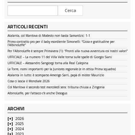
ARTICOLI RECENTI
Atalanta, col Mantova di Modesto non basta Samardzic: 1-1
Primo contratto pro per il baby esordiente Simonelli: “Gioia e gratitudine per
l’AlbinoLeffe”
Per l’AlbinoLeffe è sempre Primavera (1): “Pronti alla nuova avventura coi nostri valori”
UFFICIALE – La numero 11 del Villa Valle torna sulle spalle di Giorgio Siani
UFFICIALE – Alessandro Sangiorgi torna alla Real Calepina
La Torre, nomi importanti per la Juniores regionale (e in ottica Prima squadra)
Atalanta in lutto: è scomparso Amerigo Sarri, papà di mister Maurizio
Cosa ci lascia il Mondiale 2026
Col Mantova il secondo test mercoledì sera: tribuna chiusa a Zingonia
AlbinoLeffe, per l’attacco c’è anche Desogus
ARCHIVI
2026
2025
2024
2023