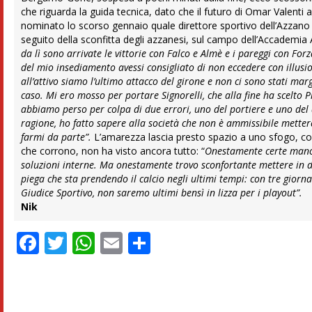
che riguarda la guida tecnica, dato che il futuro di Omar Valenti a
nominato lo scorso gennaio quale direttore sportivo dell’Azzano Ca
seguito della sconfitta degli azzanesi, sul campo dell’Accademia
da lì sono arrivate le vittorie con Falco e Almè e i pareggi con For
del mio insediamento avessi consigliato di non eccedere con illusio
all’attivo siamo l’ultimo attacco del girone e non ci sono stati mar
caso. Mi ero mosso per portare Signorelli, che alla fine ha scelto 
abbiamo perso per colpa di due errori, uno del portiere e uno del
ragione, ho fatto sapere alla società che non è ammissibile metter
farmi da parte”.
L’amarezza lascia presto spazio a uno sfogo, co
che corrono, non ha visto ancora tutto: “
Onestamente certe mano
soluzioni interne. Ma onestamente trovo sconfortante mettere in di
piega che sta prendendo il calcio negli ultimi tempi: con tre giorn
Giudice Sportivo, non saremo ultimi bensì in lizza per i playout”.
Nik
Facebook
Twitter
WhatsApp
Email
Condividi