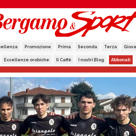
cellenza
Promozione
Prima
Seconda
Terza
Giova
Eccellenze orobiche
Il Caffè
I nostri Blog
Abbonati