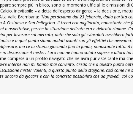
ppare sempre più in bilico, sono al momento ufficiali le dimissioni di G
lcio. Inevitabile – a detta dell’esperto dirigente – la decisione, matu
 Alta Valle Brembana:
“Non perdevamo dal 23 febbraio, dalla partita con
za & Costanza e San Pellegrino. Il trend era migliorato, nonostante che f
ni o aspettative, perché la situazione delicata era e delicata rimane. C
gini per lavorare sul mercato, dato che solo gli svincolati avrebbero fatt
Pianico e a quel punto siamo andati avanti con gli effettivi che avevam
 difensore, ma ce la stiamo giocando fino in fondo, nonostante tutto. A
e in discussione il mister. Loro non ne hanno voluto sapere e allora ho 
me compete a un profilo navigato che ne avrà pur viste tante ma che
vre interne non mi hanno mai convinto. Credo che a questo punto opt
scussione mister Valenti, a questo punto della stagione, così come mi s
ate ancora da giocare e con la concreta possibilità che da giovedì, col 