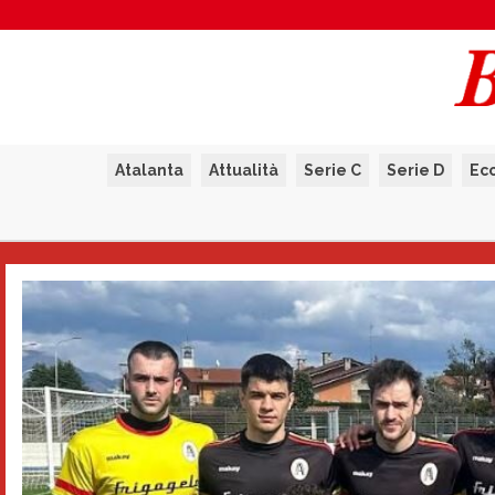
Atalanta
Attualità
Serie C
Serie D
Ec