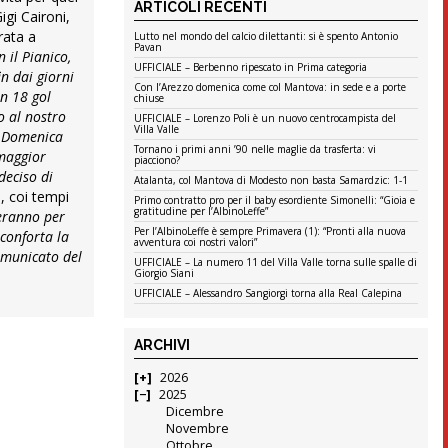
ARTICOLI RECENTI
igi Caironi,
rata a
Lutto nel mondo del calcio dilettanti: si è spento Antonio
Pavan
 il Pianico,
UFFICIALE – Berbenno ripescato in Prima categoria
in dai giorni
Con l’Arezzo domenica come col Mantova: in sede e a porte
on 18 gol
chiuse
o al nostro
UFFICIALE – Lorenzo Poli è un nuovo centrocampista del
Villa Valle
o. Domenica
Tornano i primi anni ’90 nelle maglie da trasferta: vi
 maggior
piacciono?
deciso di
Atalanta, col Mantova di Modesto non basta Samardzic: 1-1
, coi tempi
Primo contratto pro per il baby esordiente Simonelli: “Gioia e
gratitudine per l’AlbinoLeffe”
eranno per
Per l’AlbinoLeffe è sempre Primavera (1): “Pronti alla nuova
conforta la
avventura coi nostri valori”
Comunicato del
UFFICIALE – La numero 11 del Villa Valle torna sulle spalle di
Giorgio Siani
UFFICIALE – Alessandro Sangiorgi torna alla Real Calepina
ARCHIVI
2026
2025
Dicembre
Novembre
Ottobre