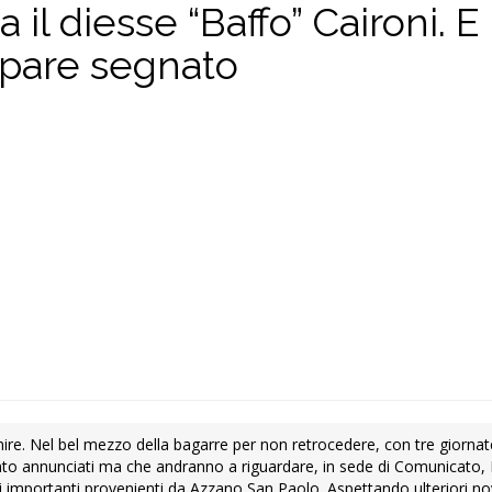
il diesse “Baffo” Caironi. E i
appare segnato
finire. Nel bel mezzo della bagarre per non retrocedere, con tre giorna
soltanto annunciati ma che andranno a riguardare, in sede di Comunicato,
 importanti provenienti da Azzano San Paolo. Aspettando ulteriori nov