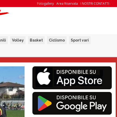
Fotogallery
Area Riservata
I NOSTRI CONTATTI
nili
Volley
Basket
Ciclismo
Sport vari