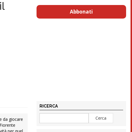
l
Abbonati
RICERCA
te da giocare
 Fiorente
ità per quel