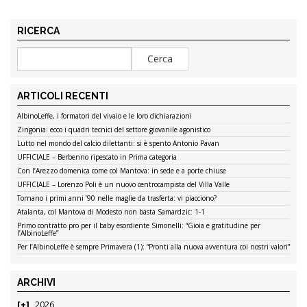
RICERCA
ARTICOLI RECENTI
AlbinoLeffe, i formatori del vivaio e le loro dichiarazioni
Zingonia: ecco i quadri tecnici del settore giovanile agonistico
Lutto nel mondo del calcio dilettanti: si è spento Antonio Pavan
UFFICIALE – Berbenno ripescato in Prima categoria
Con l’Arezzo domenica come col Mantova: in sede e a porte chiuse
UFFICIALE – Lorenzo Poli è un nuovo centrocampista del Villa Valle
Tornano i primi anni ’90 nelle maglie da trasferta: vi piacciono?
Atalanta, col Mantova di Modesto non basta Samardzic: 1-1
Primo contratto pro per il baby esordiente Simonelli: “Gioia e gratitudine per
l’AlbinoLeffe”
Per l’AlbinoLeffe è sempre Primavera (1): “Pronti alla nuova avventura coi nostri valori”
ARCHIVI
2026