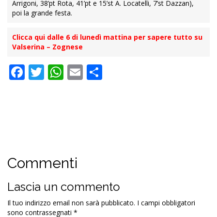
Arrigoni, 38’pt Rota, 41’pt e 15’st A. Locatelli, 7’st Dazzan),
poi la grande festa.
Clicca qui dalle 6 di lunedì mattina per sapere tutto su
Valserina – Zognese
Facebook
Twitter
WhatsApp
Email
Condividi
Commenti
Lascia un commento
Il tuo indirizzo email non sarà pubblicato.
I campi obbligatori
sono contrassegnati
*