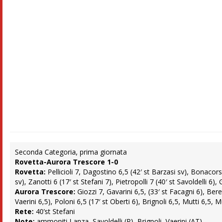
Seconda Categoria, prima giornata
Rovetta-Aurora Trescore 1-0
Rovetta:
Pellicioli 7, Dagostino 6,5 (42′ st Barzasi sv), Bonacors
sv), Zanotti 6 (17′ st Stefani 7), Pietropolli 7 (40′ st Savoldelli 6), 
Aurora Trescore:
Giozzi 7, Gavarini 6,5, (33′ st Facagni 6), Bere
Vaerini 6,5), Poloni 6,5 (17′ st Oberti 6), Brignoli 6,5, Mutti 6,5, 
Rete:
40’st Stefani
Note:
ammoniti Lanza, Savoldelli (R), Brignoli, Vaerini (AT)