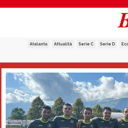
Atalanta
Attualità
Serie C
Serie D
Ec