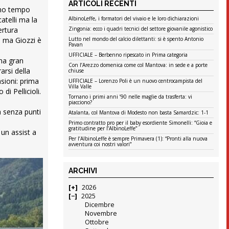
ARTICOLI RECENTI
rimo tempo
AlbinoLeffe, i formatori del vivaio e le loro dichiarazioni
atelli ma la
Zingonia: ecco i quadri tecnici del settore giovanile agonistico
ertura
Lutto nel mondo del calcio dilettanti: si è spento Antonio
i, ma Giozzi è
Pavan
UFFICIALE – Berbenno ripescato in Prima categoria
una gran
Con l’Arezzo domenica come col Mantova: in sede e a porte
arsi della
chiuse
asioni: prima
UFFICIALE – Lorenzo Poli è un nuovo centrocampista del
Villa Valle
i Pellicioli.
Tornano i primi anni ’90 nelle maglie da trasferta: vi
piacciono?
a senza punti
Atalanta, col Mantova di Modesto non basta Samardzic: 1-1
Primo contratto pro per il baby esordiente Simonelli: “Gioia e
gratitudine per l’AlbinoLeffe”
un assist a
Per l’AlbinoLeffe è sempre Primavera (1): “Pronti alla nuova
avventura coi nostri valori”
ARCHIVI
2026
2025
Dicembre
Novembre
Ottobre