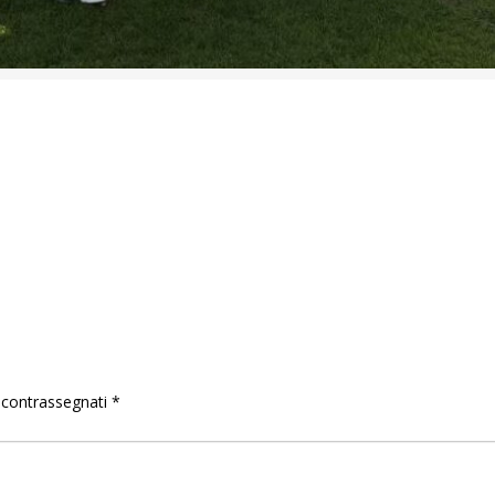
o contrassegnati
*