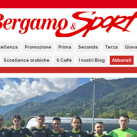
cellenza
Promozione
Prima
Seconda
Terza
Giova
Eccellenze orobiche
Il Caffè
I nostri Blog
Abbonati