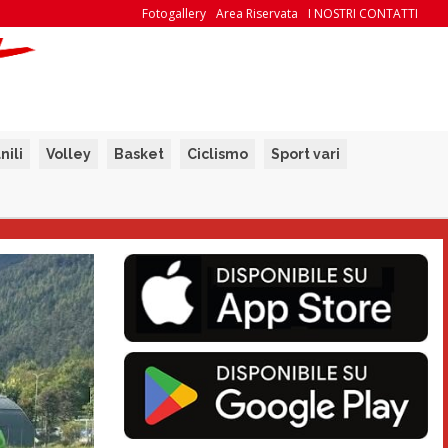
Fotogallery
Area Riservata
I NOSTRI CONTATTI
nili
Volley
Basket
Ciclismo
Sport vari