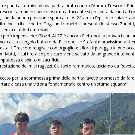
 tre punti al termine di una partita tirata contro l’Aurora Trescore. P
Trescore a rendersi pericoloso: un attaccante si presenta davanti a Loc
, che da buona posizione spara alto. Al 24’ arriva l’episodio chiave: ap
itro indica il dischetto. Dagli undici metri si presenta lo stesso Zanott
0, senza ulteriori emozioni.
za però impensierire Giozzi. Al 27’ è ancora Pietropolli a provarci con 
ivo: calcio d’angolo battuto da Pietropolli e Stefani è bravissimo a liber
esta. Il Trescore reagisce con orgoglio e sfiora il pareggio in due occ
utti, il cui tiro a colpo sicuro viene salvato da un grande intervento d
pattezza e spirito di sacrificio.
prestazione dei miei ragazzi. C’e tanto rammarico, usciamo da Rovett
eccato per la scommessa prima della partita: avevo promesso da fare 
 portare a casa una vittoria fondamentale contro un’ottima squadra”.