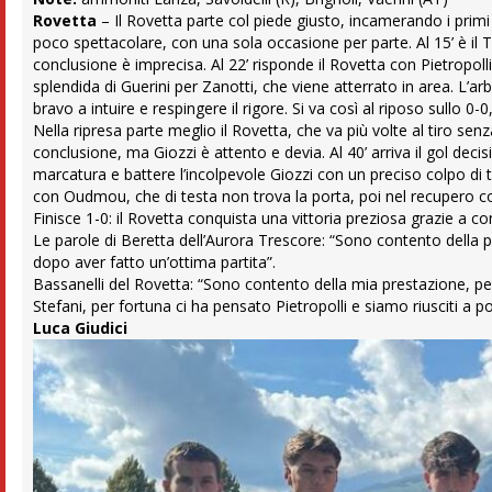
Rovetta
– Il Rovetta parte col piede giusto, incamerando i primi
poco spettacolare, con una sola occasione per parte. Al 15’ è il 
conclusione è imprecisa. Al 22’ risponde il Rovetta con Pietropolli
splendida di Guerini per Zanotti, che viene atterrato in area. L’arb
bravo a intuire e respingere il rigore. Si va così al riposo sullo 0-
Nella ripresa parte meglio il Rovetta, che va più volte al tiro sen
conclusione, ma Giozzi è attento e devia. Al 40’ arriva il gol decis
marcatura e battere l’incolpevole Giozzi con un preciso colpo di t
con Oudmou, che di testa non trova la porta, poi nel recupero con M
Finisce 1-0: il Rovetta conquista una vittoria preziosa grazie a com
Le parole di Beretta dell’Aurora Trescore: “Sono contento della 
dopo aver fatto un’ottima partita”.
Bassanelli del Rovetta: “Sono contento della mia prestazione, p
Stefani, per fortuna ci ha pensato Pietropolli e siamo riusciti a
Luca Giudici