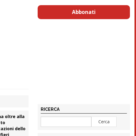
Abbonati
RICERCA
a oltre alla
ato
azioni dello
fieri