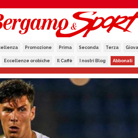
cellenza
Promozione
Prima
Seconda
Terza
Giova
Eccellenze orobiche
Il Caffè
I nostri Blog
Abbonati