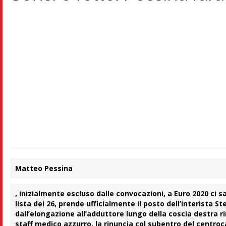
Matteo Pessina
, inizialmente escluso dalle
convocazioni
, a
Euro 2020
ci s
lista dei
26
, prende ufficialmente il posto dell’interista S
dall’elongazione all’adduttore lungo della coscia destra r
staff medico azzurro, la rinuncia col subentro del centro