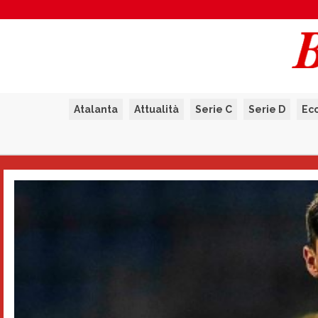
Atalanta
Attualità
Serie C
Serie D
Ec