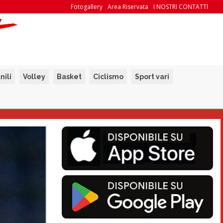
Fotogallery
Area Riservata
I NOSTRI CONTATTI
nili
Volley
Basket
Ciclismo
Sport vari