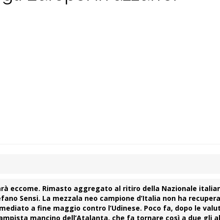
arà eccome. Rimasto aggregato al ritiro della Nazionale italian
tefano
Sensi
. La mezzala neo campione d’Italia non ha recuper
imediato a fine maggio contro l’Udinese. Poco fa, dopo le valut
campista mancino dell’
Atalanta
, che fa tornare così a due gli al