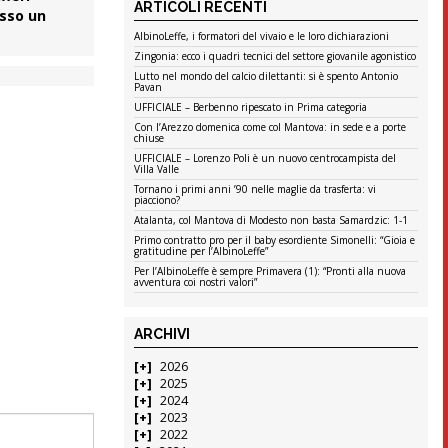
ARTICOLI RECENTI
esso un
AlbinoLeffe, i formatori del vivaio e le loro dichiarazioni
Zingonia: ecco i quadri tecnici del settore giovanile agonistico
Lutto nel mondo del calcio dilettanti: si è spento Antonio
Pavan
UFFICIALE – Berbenno ripescato in Prima categoria
Con l’Arezzo domenica come col Mantova: in sede e a porte
chiuse
UFFICIALE – Lorenzo Poli è un nuovo centrocampista del
Villa Valle
Tornano i primi anni ’90 nelle maglie da trasferta: vi
piacciono?
Atalanta, col Mantova di Modesto non basta Samardzic: 1-1
Primo contratto pro per il baby esordiente Simonelli: “Gioia e
gratitudine per l’AlbinoLeffe”
Per l’AlbinoLeffe è sempre Primavera (1): “Pronti alla nuova
avventura coi nostri valori”
ARCHIVI
2026
2025
2024
2023
2022