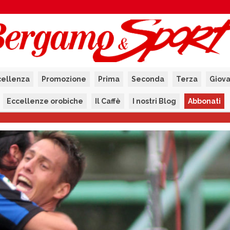
cellenza
Promozione
Prima
Seconda
Terza
Giova
Eccellenze orobiche
Il Caffè
I nostri Blog
Abbonati