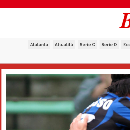
Atalanta
Attualità
Serie C
Serie D
Ec