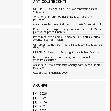
ARTICOLI RECENTI
UFFICIALE – Lorenzo Poli è un nuovo centrocampista del
Villa Valle
Tornano i primi anni ’90 nelle maglie da trasferta: vi
piacciono?
Atalanta, col Mantova di Modesto non basta Samardzic: 1-1
Primo contratto pro per il baby esordiente Simonelli: “Gioia e
gratitudine per l’AlbinoLeffe”
Per l’AlbinoLeffe è sempre Primavera (1): “Pronti alla nuova
avventura coi nostri valori”
UFFICIALE – La numero 11 del Villa Valle torna sulle spalle di
Giorgio Siani
UFFICIALE – Alessandro Sangiorgi torna alla Real Calepina
La Torre, nomi importanti per la Juniores regionale (e in
ottica Prima squadra)
Atalanta in lutto: è scomparso Amerigo Sarri, papà di mister
Maurizio
Cosa ci lascia il Mondiale 2026
ARCHIVI
2026
2025
2024
2023
2022