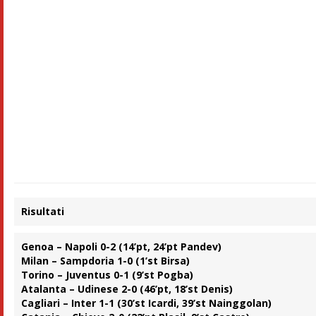
Risultati
Genoa – Napoli 0-2 (14’pt, 24’pt Pandev)
Milan – Sampdoria 1-0 (1’st Birsa)
Torino – Juventus 0-1 (9’st Pogba)
Atalanta – Udinese 2-0 (46’pt, 18’st Denis)
Cagliari – Inter 1-1 (30’st Icardi, 39’st Nainggolan)