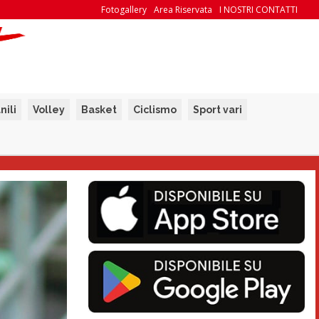
Fotogallery
Area Riservata
I NOSTRI CONTATTI
nili
Volley
Basket
Ciclismo
Sport vari