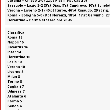
Catania – Chievo 2-0 (22’pt Plasil, 9’st Castro)
Sassuolo – Lazio 2-2 (5’st Dias, 9’st Candreva, 10’st Schelot
Verona – Livorno 2-1 (40’pt Iturbe, 46’pt Rinaudo, 29’st rig.
Roma – Bologna 5-0 (8’pt Florenzi, 18’pt, 17’st Gervinho, 25’
Fiorentina – Parma stasera ore 20.45
Classifica
Roma 18
Napoli 16
Juventus 16
Inter 14
Fiorentina 10
Lazio 10
Verona 10
Livorno 8
Milan 8
Torino 8
Cagliari 7
Udinese 7
Atalanta 6
Parma 5
Genoa 4