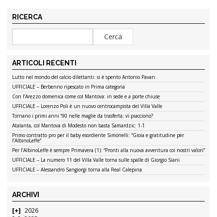
RICERCA
ARTICOLI RECENTI
Lutto nel mondo del calcio dilettanti: si è spento Antonio Pavan
UFFICIALE – Berbenno ripescato in Prima categoria
Con l’Arezzo domenica come col Mantova: in sede e a porte chiuse
UFFICIALE – Lorenzo Poli è un nuovo centrocampista del Villa Valle
Tornano i primi anni ’90 nelle maglie da trasferta: vi piacciono?
Atalanta, col Mantova di Modesto non basta Samardzic: 1-1
Primo contratto pro per il baby esordiente Simonelli: “Gioia e gratitudine per
l’AlbinoLeffe”
Per l’AlbinoLeffe è sempre Primavera (1): “Pronti alla nuova avventura coi nostri valori”
UFFICIALE – La numero 11 del Villa Valle torna sulle spalle di Giorgio Siani
UFFICIALE – Alessandro Sangiorgi torna alla Real Calepina
ARCHIVI
2026