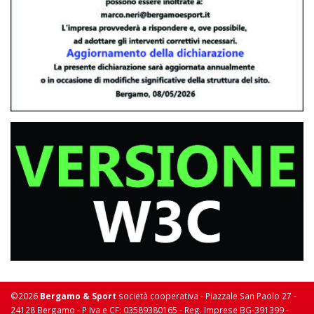
©2026
Bergamo & Sport
società cooperativa - Piazzale San Paolo 27 -
24128 Bergamo - P Iva e CF: 03589380165 - Reg. Imprese BG-391399 -