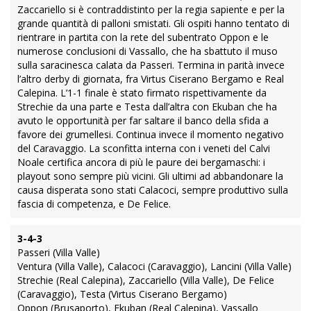
Zaccariello si è contraddistinto per la regia sapiente e per la
grande quantità di palloni smistati. Gli ospiti hanno tentato di
rientrare in partita con la rete del subentrato Oppon e le
numerose conclusioni di Vassallo, che ha sbattuto il muso
sulla saracinesca calata da Passeri. Termina in parità invece
l’altro derby di giornata, fra Virtus Ciserano Bergamo e Real
Calepina. L’1-1 finale è stato firmato rispettivamente da
Strechie da una parte e Testa dall’altra con Ekuban che ha
avuto le opportunità per far saltare il banco della sfida a
favore dei grumellesi. Continua invece il momento negativo
del Caravaggio. La sconfitta interna con i veneti del Calvi
Noale certifica ancora di più le paure dei bergamaschi: i
playout sono sempre più vicini. Gli ultimi ad abbandonare la
causa disperata sono stati Calacoci, sempre produttivo sulla
fascia di competenza, e De Felice.
3-4-3
Passeri (Villa Valle)
Ventura (Villa Valle), Calacoci (Caravaggio), Lancini (Villa Valle)
Strechie (Real Calepina), Zaccariello (Villa Valle), De Felice
(Caravaggio), Testa (Virtus Ciserano Bergamo)
Oppon (Brusaporto), Ekuban (Real Calepina), Vassallo