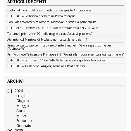
ARTICOLI RECENTI
Lutto nel mondo del calcio dilettanti: si è spento Antonio Pavan
UFFICIALE – Berbenno ripescato in Prima categoria
Con l’Arezzo domenica come col Mantova: in sede e a porte chiuse
UFFICIALE – Lorenzo Poli è un nuovo centrocampista del Villa Valle
Tornano i primi anni ’90 nelle maglie da trasferta: vi piacciono?
Atalanta, col Mantova di Modesto non basta Samardzic: 1-1
Primo contratto pro per il baby esordiente Simonelli: “Gioia e gratitudine per
l’AlbinoLeffe”
Per l’AlbinoLeffe è sempre Primavera (1): “Pronti alla nuova avventura coi nostri valori”
UFFICIALE – La numero 11 del Villa Valle torna sulle spalle di Giorgio Siani
UFFICIALE – Alessandro Sangiorgi torna alla Real Calepina
ARCHIVI
2026
Luglio
Giugno
Maggio
Aprile
Marzo
Febbraio
Gennaio
2025