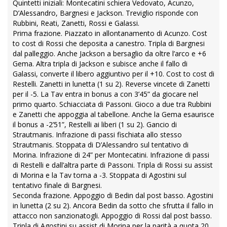
Quintetti iniziali: Montecatini schiera Vedovato, Acunzo,
D’Alessandro, Bargnesi e Jackson. Treviglio risponde con
Rubbini, Reati, Zanetti, Rossi e Galassi.
Prima frazione. Piazzato in allontanamento di Acunzo. Cost
to cost di Rossi che deposita a canestro. Tripla di Bargnesi
dal palleggio. Anche Jackson a bersaglio da oltre l’arco e +6
Gema. Altra tripla di Jackson e subisce anche il fallo di
Galassi, converte il libero aggiuntivo per il +10. Cost to cost di
Restelli. Zanetti in lunetta (1 su 2). Reverse vincete di Zanetti
per il -5. La Tav entra in bonus a con 3’45” da giocare nel
primo quarto. Schiacciata di Passoni. Gioco a due tra Rubbini
e Zanetti che appoggia al tabellone. Anche la Gema esaurisce
il bonus a -2’51”, Restelli ai liberi (1 su 2). Gancio di
Strautmanis. Infrazione di passi fischiata allo stesso
Strautmanis. Stoppata di D’Alessandro sul tentativo di
Morina. Infrazione di 24” per Montecatini. Infrazione di passi
di Restelli e dall’altra parte di Passoni. Tripla di Rossi su assist
di Morina e la Tav torna a -3. Stoppata di Agostini sul
tentativo finale di Bargnesi.
Seconda frazione. Appoggio di Bedin dal post basso. Agostini
in lunetta (2 su 2). Ancora Bedin da sotto che sfrutta il fallo in
attacco non sanzionatogli. Appoggio di Rossi dal post basso.
Tripla di Agostini su assist di Morina per la parità a quota 20.