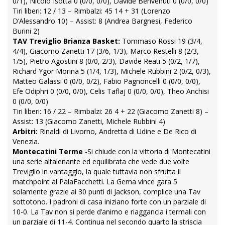
0/1), Nicolò Isotta 0 (0/0, 0/0), Davide Benvenuti 0 (0/0, 0/0)
Tiri liberi: 12 / 13 – Rimbalzi: 45 14 + 31 (Lorenzo
D’Alessandro 10) – Assist: 8 (Andrea Bargnesi, Federico
Burini 2)
TAV Treviglio Brianza Basket:
Tommaso Rossi 19 (3/4,
4/4), Giacomo Zanetti 17 (3/6, 1/3), Marco Restelli 8 (2/3,
1/5), Pietro Agostini 8 (0/0, 2/3), Davide Reati 5 (0/2, 1/7),
Richard Ygor Morina 5 (1/4, 1/3), Michele Rubbini 2 (0/2, 0/3),
Matteo Galassi 0 (0/0, 0/2), Fabio Pagnoncelli 0 (0/0, 0/0),
Efe Odiphri 0 (0/0, 0/0), Celis Taflaj 0 (0/0, 0/0), Theo Anchisi
0 (0/0, 0/0)
Tiri liberi: 16 / 22 – Rimbalzi: 26 4 + 22 (Giacomo Zanetti 8) –
Assist: 13 (Giacomo Zanetti, Michele Rubbini 4)
Arbitri:
Rinaldi di Livorno, Andretta di Udine e De Rico di
Venezia.
Montecatini Terme
-Si chiude con la vittoria di Montecatini
una serie altalenante ed equilibrata che vede due volte
Treviglio in vantaggio, la quale tuttavia non sfrutta il
matchpoint al PalaFacchetti. La Gema vince gara 5
solamente grazie ai 30 punti di Jackson, complice una Tav
sottotono. I padroni di casa iniziano forte con un parziale di
10-0. La Tav non si perde d’animo e riaggancia i termali con
un parziale di 11-4. Continua nel secondo quarto la striscia