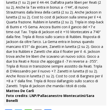
lunetta (1 su 2) per il 44-44. Dall’altra parte liberi per Reati (2
su 2). Anche la Tav entra in bonus a -1’44”, di nuovo
Strautmanis dalla linea della carità (2 su 2). Anche Jackson in
lunetta (2 su 2). Cost to cost di Jackson sulla sirena per il +4.
Quarta frazione. Rubbini in lunetta (2 su 2). Tripla in step-back
di Burini e +5 Gema. Ancora Burini con il gancio del +7 e
time-out Tav. Tripla di Jackson ed è +10 Montecatini a 7’40”
dalla fine. Tripla di Rossi sullo scarico di Rubbini. Risposta di
Jackson da oltre l’arco. La Gema entra in bonus quando
mancano 6’31” da giocare, Zanetti in lunetta (2 su 2). Gioco a
due tra Rubbini e Zanetti che alza il floater per il -6. Jackson
trova anche tre liberi che scavano un nuovo solco. Gioco a
due tra Reati e Rossi che appoggia il -7 in reverse a -3’55”.
Tripla di Rossi in transizione sempre assistito da Reati. Tripla
di D’Alessandro per il nuovo +7. Zanetti in lunetta (0 su 2).
Anche Rossi in lunetta (1 su 2). Cost to cost di Bargnesi per il
+8 a 1’ dalla fine. Tripla di Rossi dall’angolo sullo scarico di
Zanetti. Tripla di Jackson che manda i titoli di coda.
Matteo De Carli
Foto credits: LNP/Pallacanestro Montecatini/Sara
Bonelli