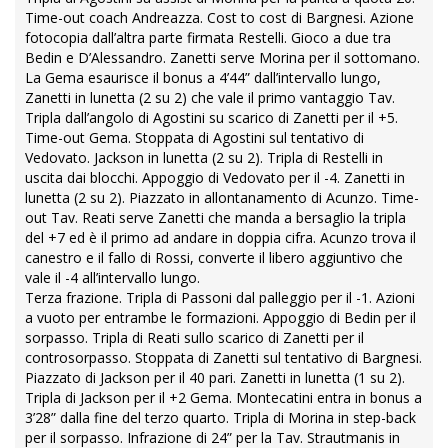
Time-out coach Andreazza. Cost to cost di Bargnesi. Azione
fotocopia dall’altra parte firmata Restelli. Gioco a due tra
Bedin e D’Alessandro. Zanetti serve Morina per il sottomano.
La Gema esaurisce il bonus a 4’44” dall’intervallo lungo,
Zanetti in lunetta (2 su 2) che vale il primo vantaggio Tav.
Tripla dall’angolo di Agostini su scarico di Zanetti per il +5.
Time-out Gema. Stoppata di Agostini sul tentativo di
Vedovato. Jackson in lunetta (2 su 2). Tripla di Restelli in
uscita dai blocchi. Appoggio di Vedovato per il -4. Zanetti in
lunetta (2 su 2). Piazzato in allontanamento di Acunzo. Time-
out Tav. Reati serve Zanetti che manda a bersaglio la tripla
del +7 ed è il primo ad andare in doppia cifra. Acunzo trova il
canestro e il fallo di Rossi, converte il libero aggiuntivo che
vale il -4 all’intervallo lungo.
Terza frazione. Tripla di Passoni dal palleggio per il -1. Azioni
a vuoto per entrambe le formazioni. Appoggio di Bedin per il
sorpasso. Tripla di Reati sullo scarico di Zanetti per il
controsorpasso. Stoppata di Zanetti sul tentativo di Bargnesi.
Piazzato di Jackson per il 40 pari. Zanetti in lunetta (1 su 2).
Tripla di Jackson per il +2 Gema. Montecatini entra in bonus a
3’28” dalla fine del terzo quarto. Tripla di Morina in step-back
per il sorpasso. Infrazione di 24” per la Tav. Strautmanis in