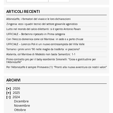
ARTICOLI RECENTI
AlbinoLeffe, i formatori del vivaio e le loro dichiarazioni
Zingonia: ecco i quadri tecnici del settore giovanile agonistico
Lutto nel mondo del calcio dilettanti: si è spento Antonio Pavan
UFFICIALE – Berbenno ripescato in Prima categoria
Con l’Arezzo domenica come col Mantova: in sede e a porte chiuse
UFFICIALE – Lorenzo Poli è un nuovo centrocampista del Villa Valle
Tornano i primi anni ’90 nelle maglie da trasferta: vi piacciono?
Atalanta, col Mantova di Modesto non basta Samardzic: 1-1
Primo contratto pro per il baby esordiente Simonelli: “Gioia e gratitudine per
l’AlbinoLeffe”
Per l’AlbinoLeffe è sempre Primavera (1): “Pronti alla nuova avventura coi nostri valori”
ARCHIVI
2026
2025
2024
Dicembre
Novembre
Ottobre