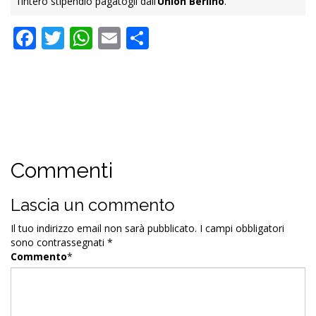
l’intero stipendio pagatogli dall’
Union Berlino
.
Facebook
Twitter
WhatsApp
Email
Condividi
Commenti
Lascia un commento
Il tuo indirizzo email non sarà pubblicato.
I campi obbligatori
sono contrassegnati
*
Commento
*