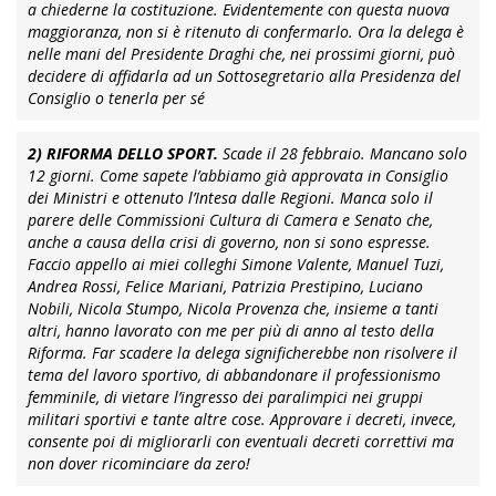
a chiederne la costituzione. Evidentemente con questa nuova
maggioranza, non si è ritenuto di confermarlo. Ora la delega è
nelle mani del Presidente Draghi che, nei prossimi giorni, può
decidere di affidarla ad un Sottosegretario alla Presidenza del
Consiglio o tenerla per sé
2) RIFORMA DELLO SPORT.
Scade il 28 febbraio. Mancano solo
12 giorni. Come sapete l’abbiamo già approvata in Consiglio
dei Ministri e ottenuto l’Intesa dalle Regioni. Manca solo il
parere delle Commissioni Cultura di Camera e Senato che,
anche a causa della crisi di governo, non si sono espresse.
Faccio appello ai miei colleghi
Simone Valente, Manuel Tuzi,
Andrea Rossi,
Felice Mariani,
Patrizia Prestipino,
Luciano
Nobili, Nicola Stumpo,
Nicola Provenza che, insieme a tanti
altri, hanno lavorato con me per più di anno al testo della
Riforma.
Far scadere la delega significherebbe non risolvere il
tema del lavoro sportivo, di abbandonare il professionismo
femminile, di vietare l’ingresso dei paralimpici nei gruppi
militari sportivi e tante altre cose. Approvare i decreti, invece,
consente poi di migliorarli con eventuali decreti correttivi ma
non dover ricominciare da zero!