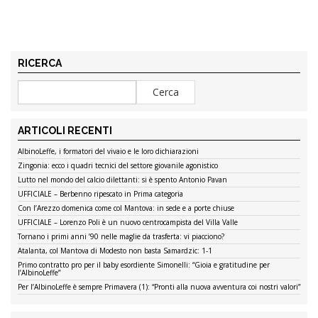
RICERCA
ARTICOLI RECENTI
AlbinoLeffe, i formatori del vivaio e le loro dichiarazioni
Zingonia: ecco i quadri tecnici del settore giovanile agonistico
Lutto nel mondo del calcio dilettanti: si è spento Antonio Pavan
UFFICIALE – Berbenno ripescato in Prima categoria
Con l’Arezzo domenica come col Mantova: in sede e a porte chiuse
UFFICIALE – Lorenzo Poli è un nuovo centrocampista del Villa Valle
Tornano i primi anni ’90 nelle maglie da trasferta: vi piacciono?
Atalanta, col Mantova di Modesto non basta Samardzic: 1-1
Primo contratto pro per il baby esordiente Simonelli: “Gioia e gratitudine per
l’AlbinoLeffe”
Per l’AlbinoLeffe è sempre Primavera (1): “Pronti alla nuova avventura coi nostri valori”