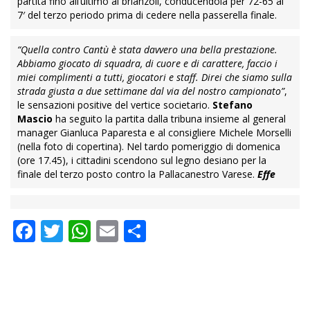
partita fino all’ultimo ai brianzoli, conducendola per 72-65 al
7′ del terzo periodo prima di cedere nella passerella finale.
“Quella contro Cantù è stata davvero una bella prestazione.
Abbiamo giocato di squadra, di cuore e di carattere, faccio i
miei complimenti a tutti, giocatori e staff. Direi che siamo sulla
strada giusta a due settimane dal via del nostro campionato”
,
le sensazioni positive del vertice societario.
Stefano
Mascio
ha seguito la partita dalla tribuna insieme al general
manager Gianluca Paparesta e al consigliere Michele Morselli
(nella foto di copertina). Nel tardo pomeriggio di domenica
(ore 17.45), i cittadini scendono sul legno desiano per la
finale del terzo posto contro la Pallacanestro Varese.
Effe
Facebook
Twitter
WhatsApp
Email
Condividi