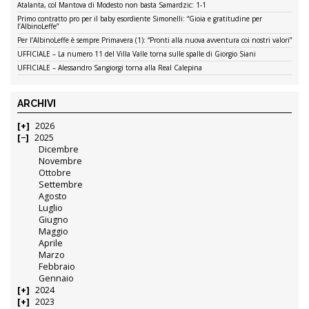
Atalanta, col Mantova di Modesto non basta Samardzic: 1-1
Primo contratto pro per il baby esordiente Simonelli: “Gioia e gratitudine per
l’AlbinoLeffe”
Per l’AlbinoLeffe è sempre Primavera (1): “Pronti alla nuova avventura coi nostri valori”
UFFICIALE – La numero 11 del Villa Valle torna sulle spalle di Giorgio Siani
UFFICIALE – Alessandro Sangiorgi torna alla Real Calepina
ARCHIVI
2026
2025
Dicembre
Novembre
Ottobre
Settembre
Agosto
Luglio
Giugno
Maggio
Aprile
Marzo
Febbraio
Gennaio
2024
2023