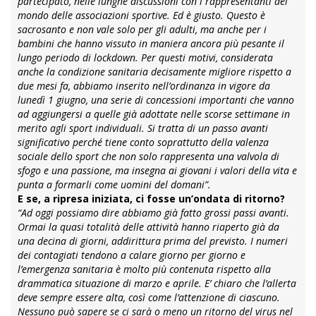
partecipato, nelle lunghe discussioni con i rappresentanti del
mondo delle associazioni sportive. Ed è giusto. Questo è
sacrosanto e non vale solo per gli adulti, ma anche per i
bambini che hanno vissuto in maniera ancora più pesante il
lungo periodo di lockdown. Per questi motivi, considerata
anche la condizione sanitaria decisamente migliore rispetto a
due mesi fa, abbiamo inserito nell’ordinanza in vigore da
lunedì 1 giugno, una serie di concessioni importanti che vanno
ad aggiungersi a quelle già adottate nelle scorse settimane in
merito agli sport individuali. Si tratta di un passo avanti
significativo perché tiene conto soprattutto della valenza
sociale dello sport che non solo rappresenta una valvola di
sfogo e una passione, ma insegna ai giovani i valori della vita e
punta a formarli come uomini del domani”.
E se, a ripresa iniziata, ci fosse un’ondata di ritorno?
“Ad oggi possiamo dire abbiamo già fatto grossi passi avanti.
Ormai la quasi totalità delle attività hanno riaperto già da
una decina di giorni, addirittura prima del previsto. I numeri
dei contagiati tendono a calare giorno per giorno e
l’emergenza sanitaria è molto più contenuta rispetto alla
drammatica situazione di marzo e aprile. E’ chiaro che l’allerta
deve sempre essere alta, così come l’attenzione di ciascuno.
Nessuno può sapere se ci sarà o meno un ritorno del virus nel