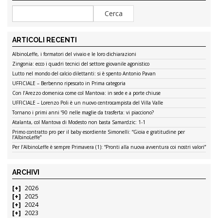
ARTICOLI RECENTI
AlbinoLeffe, i formatori del vivaio e le loro dichiarazioni
Zingonia: ecco i quadri tecnici del settore giovanile agonistico
Lutto nel mondo del calcio dilettanti: si è spento Antonio Pavan
UFFICIALE – Berbenno ripescato in Prima categoria
Con l’Arezzo domenica come col Mantova: in sede e a porte chiuse
UFFICIALE – Lorenzo Poli è un nuovo centrocampista del Villa Valle
Tornano i primi anni ’90 nelle maglie da trasferta: vi piacciono?
Atalanta, col Mantova di Modesto non basta Samardzic: 1-1
Primo contratto pro per il baby esordiente Simonelli: “Gioia e gratitudine per
l’AlbinoLeffe”
Per l’AlbinoLeffe è sempre Primavera (1): “Pronti alla nuova avventura coi nostri valori”
ARCHIVI
2026
2025
2024
2023