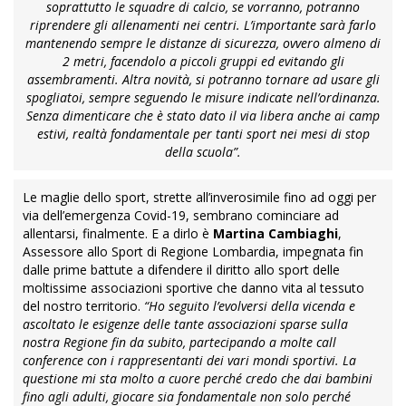
soprattutto le squadre di calcio, se vorranno, potranno
riprendere gli allenamenti nei centri. L’importante sarà farlo
mantenendo sempre le distanze di sicurezza, ovvero almeno di
2 metri, facendolo a piccoli gruppi ed evitando gli
assembramenti. Altra novità, si potranno tornare ad usare gli
spogliatoi, sempre seguendo le misure indicate nell’ordinanza.
Senza dimenticare che è stato dato il via libera anche ai camp
estivi, realtà fondamentale per tanti sport nei mesi di stop
della scuola”.
Le maglie dello sport, strette all’inverosimile fino ad oggi per
via dell’emergenza Covid-19, sembrano cominciare ad
allentarsi, finalmente. E a dirlo è
Martina Cambiaghi
,
Assessore allo Sport di Regione Lombardia, impegnata fin
dalle prime battute a difendere il diritto allo sport delle
moltissime associazioni sportive che danno vita al tessuto
del nostro territorio.
“Ho seguito l’evolversi della vicenda e
ascoltato le esigenze delle tante associazioni sparse sulla
nostra Regione fin da subito, partecipando a molte call
conference con i rappresentanti dei vari mondi sportivi. La
questione mi sta molto a cuore perché credo che dai bambini
fino agli adulti, giocare sia fondamentale non solo perché