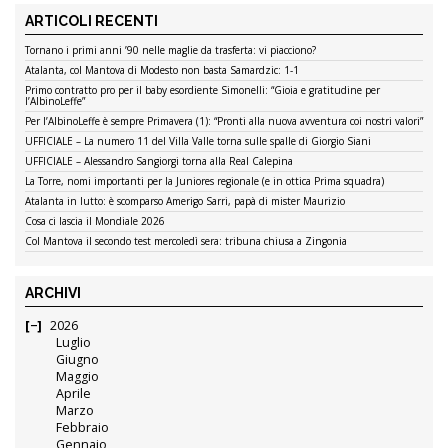
ARTICOLI RECENTI
Tornano i primi anni ’90 nelle maglie da trasferta: vi piacciono?
Atalanta, col Mantova di Modesto non basta Samardzic: 1-1
Primo contratto pro per il baby esordiente Simonelli: “Gioia e gratitudine per
l’AlbinoLeffe”
Per l’AlbinoLeffe è sempre Primavera (1): “Pronti alla nuova avventura coi nostri valori”
UFFICIALE – La numero 11 del Villa Valle torna sulle spalle di Giorgio Siani
UFFICIALE – Alessandro Sangiorgi torna alla Real Calepina
La Torre, nomi importanti per la Juniores regionale (e in ottica Prima squadra)
Atalanta in lutto: è scomparso Amerigo Sarri, papà di mister Maurizio
Cosa ci lascia il Mondiale 2026
Col Mantova il secondo test mercoledì sera: tribuna chiusa a Zingonia
ARCHIVI
2026
Luglio
Giugno
Maggio
Aprile
Marzo
Febbraio
Gennaio