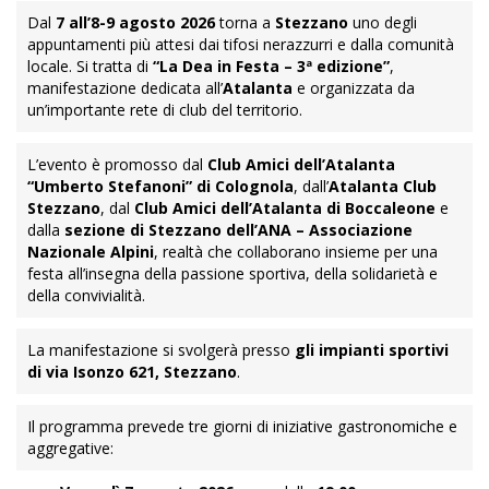
Dal
7 all’8-9 agosto 2026
torna a
Stezzano
uno degli
appuntamenti più attesi dai tifosi nerazzurri e dalla comunità
locale. Si tratta di
“La Dea in Festa – 3ª edizione”
,
manifestazione dedicata all’
Atalanta
e organizzata da
un’importante rete di club del territorio.
L’evento è promosso dal
Club Amici dell’Atalanta
“Umberto Stefanoni” di Colognola
, dall’
Atalanta Club
Stezzano
, dal
Club Amici dell’Atalanta di Boccaleone
e
dalla
sezione di Stezzano dell’ANA – Associazione
Nazionale Alpini
, realtà che collaborano insieme per una
festa all’insegna della passione sportiva, della solidarietà e
della convivialità.
La manifestazione si svolgerà presso
gli impianti sportivi
di via Isonzo 621, Stezzano
.
Il programma prevede tre giorni di iniziative gastronomiche e
aggregative: