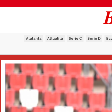
Atalanta
Attualità
Serie C
Serie D
Ec