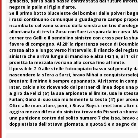
ghiaccio, per la palla bassa contrastata dal futuro infor
negare la palla al figlio d’arte.
Se il primo botto bluceleste del bomber dalle polveri bag
i rossi continuano comunque a guadagnare campo proponend
ricambiato col vano scarico dalla sinistra un tris d’orologi
allontanata di testa Gusu con Sarzi a spararla in curva. 
corner tra
Gelli
e il pendolino sinistro con cross per la sb
favore di compagno. Al 28′ la ripartenza secca di Doumb
crossa alto e lungo; verso l’intervallo, il rilancio del re
sinistra che arriva lunga di mancino e alza (43′) e, al 1′ 
proietta la mezzala ivoriana alla corsa fino al limite.
Il possibile 2-0 alle stelle fotocopiato basso sul penalty
nascondere la sfera a Sarzi, bravo Mihai a conquistarselo)
Brentan: il mirino è sempre appannato. Al ritorno in camp
Inter, calcia alto ricevendo dal partner di linea dopo una pa
a giro da Felici (6′) la sua arpionata al limite, usa la ste
Furlan; Ganz di suo usa mollemente la testa (4′) per prova
Oltre alle marcature, però, i Biava-Boys ci mettono altre
aggira mezza difesa da sinistra trovando Pisseri a sbarrarg
una punizione contro del solito numero 7 che Issa, bravo a s
doppiettista dell’ottava giornata, a quota
5
e a segno da t