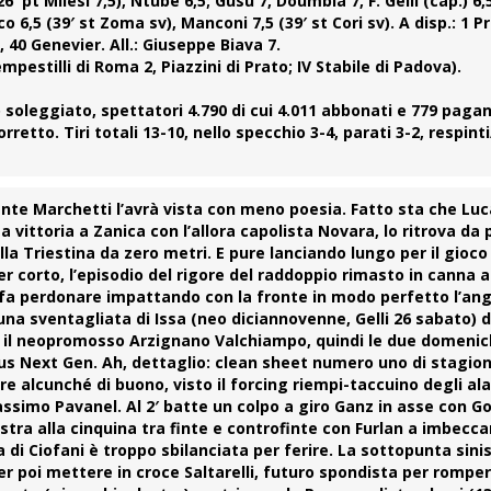
6′ pt Milesi 7,5), Ntube 6,5; Gusu 7, Doumbia 7, F. Gelli (cap.) 6,5
o 6,5 (39′ st Zoma sv), Manconi 7,5 (39′ st Cori sv). A disp.: 1 Pr
 40 Genevier. All.: Giuseppe Biava 7.
mpestilli di Roma 2, Piazzini di Prato; IV Stabile di Padova).
 soleggiato, spettatori 4.790 di cui 4.011 abbonati e 779 pagant
retto. Tiri totali 13-10, nello specchio 3-4, parati 3-2, respinti
cante
Marchetti
l’avrà vista con meno poesia. Fatto sta che Lu
 vittoria a Zanica con l’allora capolista Novara, lo ritrova da
la Triestina da zero metri. E pure lanciando lungo per il gioco
r corto, l’episodio del rigore del raddoppio rimasto in canna 
fa perdonare impattando con la fronte in modo perfetto l’an
u una sventagliata di
Issa
(neo diciannovenne, Gelli 26 sabato) d
c’è il neopromosso Arzignano Valchiampo, quindi le due domeni
us Next Gen. Ah, dettaglio: clean sheet numero uno di stagion
e alcunché di buono, visto il forcing riempi-taccuino degli ala
ssimo Pavanel. Al 2′ batte un colpo a giro
Ganz
in asse con Go
nistra alla cinquina tra finte e controfinte con Furlan a imbecca
 di Ciofani è troppo sbilanciata per ferire. La sottopunta sini
er poi mettere in croce Saltarelli, futuro spondista per rompere