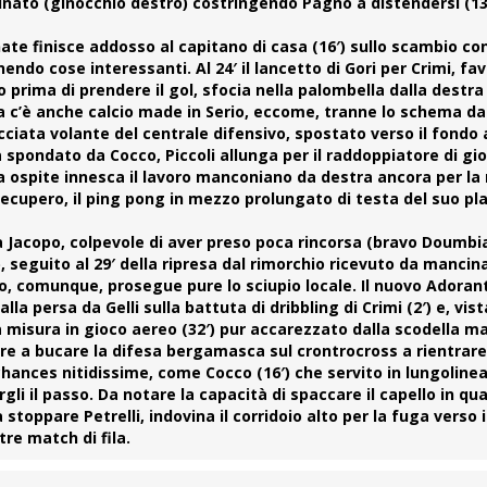
tunato (ginocchio destro) costringendo
Pagno
a distendersi (13
nate finisce addosso al capitano di casa (16′) sullo scambio c
o cose interessanti. Al 24′ il lancetto di Gori per Crimi, fa
o prima di prendere il gol, sfocia nella palombella dalla destra
Ma c’è anche calcio made in Serio, eccome, tranne lo schema da
ucciata volante del centrale difensivo, spostato verso il fondo 
ia spondato da Cocco,
Piccoli
allunga per il raddoppiatore di gi
gista ospite innesca il lavoro manconiano da destra ancora per l
di recupero, il ping pong in mezzo prolungato di testa del suo p
 da Jacopo, colpevole di aver preso poca rincorsa (bravo Doumbi
, seguito al 29′ della ripresa dal rimorchio ricevuto da mancin
o, comunque, prosegue pure lo sciupio locale. Il nuovo
Adoran
lla persa da Gelli sulla battuta di dribbling di Crimi (2′) e, vis
ssa misura in gioco aereo (32′) pur accarezzato dalla scodella m
re a bucare la difesa bergamasca sul crontrocross a rientrare 
 chances nitidissime, come
Cocco
(16′) che servito in lungolinea
li il passo. Da notare la capacità di spaccare il capello in qua
toppare Petrelli, indovina il corridoio alto per la fuga verso il
re match di fila.