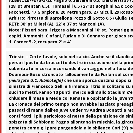
ALBINOLEFFE (3-5-2):
Pagno 6; Saltarelli 6,5, Marchetti sv (2
(28′ st Brentan 6,5), Tomaselli 6,5 (27′ st Borghini 6,5); Cocc
Facchetti, 17 Giorgione, 20 Petrungaro, 27 Miculi, 29 Rosso,
Arbitro:
Pirrotta di Barcellona Pozzo di Gotto 6,5 (Giulia Te
RETI:
38′ pt Milesi (A), 22′ e 37 st Manconi (A).
Note:
Pisseri para il rigore a Manconi al 10′ st. Pomeriggio
ospiti. Ammoniti Ciofani, Furlan e Di Gennaro per gioco scor
1. Corner 5-2, recupero 2′ e 4′.
Trieste
– Certe favole, solo nel calcio. Anche se il claudi
perso il posto da braccetto destro in occasione della prima
subentrato in corsa incornando il vantaggio nella tana del
Doumbia-Gusu
stroncato fallosamente da Furlan sul corne
(nella foto U.C. AlbinoLeffe)
che una sporca dozzina dopo si 
sinistra di Francesco Gelli e firmando il tris in solitario s
suoi 16 metri. Fanno 10 punti: mercoledì 8 allo Stadium 
chiudere il mese a Meda col Renate e ospitando la Juvent
La cronaca del
primo tempo
non avrebbe lasciato presagir
passati di mano dall’ex Juve Under 19 Andrea
Bonatti
a Ma
conti fatti il più pericoloso al netto della punizione da si
spizzata di Sabbione: Pagno allontana in mischia, la girata
penetra come gli pare porgendola allo sbilenco Gori (9′) p