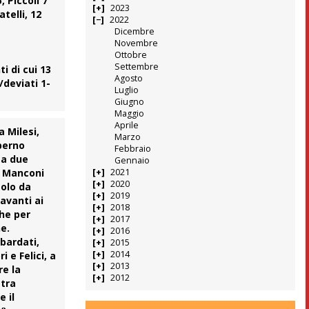
, Piccoli 7
2023
atelli, 12
2022
Dicembre
Novembre
Ottobre
Settembre
i di cui 13
Agosto
/deviati 1-
Luglio
Giugno
Maggio
Aprile
ca
Milesi
,
Marzo
 perno
Febbraio
 a due
Gennaio
a
Manconi
2021
2020
golo da
2019
avanti ai
2018
che per
2017
e.
2016
bardati,
2015
2014
ri e
Felici
, a
2013
re la
2012
stra
 il