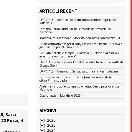
ARTICOLI RECENTI
UFFICIALE – Lorenzo Poli è un nuovo centrocampista del
Villa Valle
Tornano i primi anni ’90 nelle maglie da trasferta: vi
piacciono?
Atalanta, col Mantova di Modesto non basta Samardzic: 1-1
Primo contratto pro per il baby esordiente Simonelli: “Gioia e
gratitudine per l’AlbinoLeffe”
Per l’AlbinoLeffe è sempre Primavera (1): “Pronti alla nuova
avventura coi nostri valori”
UFFICIALE – La numero 11 del Villa Valle torna sulle spalle di
Giorgio Siani
UFFICIALE – Alessandro Sangiorgi torna alla Real Calepina
La Torre, nomi importanti per la Juniores regionale (e in
ottica Prima squadra)
Atalanta in lutto: è scomparso Amerigo Sarri, papà di mister
Maurizio
Cosa ci lascia il Mondiale 2026
ARCHIVI
,5, Sarzi
 22 Pozzi, 4
2026
2025
2024