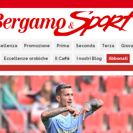
cellenza
Promozione
Prima
Seconda
Terza
Giova
Eccellenze orobiche
Il Caffè
I nostri Blog
Abbonati