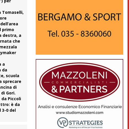
′) per
on
Tomaselli
,
vore
 dell’area
l primo
a destra, a
ornata che
a mezzala
laymaker
a a
a da
te
, scuola
ta sprecare
ancina di
di Gori.
 da Piccoli
ttro: è da
 3-0 del