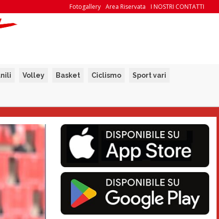
Fotogallery
Area Riservata
I NOSTRI CONTATTI
nili
Volley
Basket
Ciclismo
Sport vari