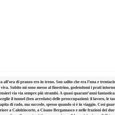
 all’ora di pranzo ero in treno. Son salito che era l’una e trentaci
viva. Subito mi sono messo al finestrino, godendomi i prati intorn
nsieri via via sempre più strambi. A quasi quarant’anni fantastic
si sceglie il tunnel (ben arredato) delle preoccupazioni: il lavoro, le tas
capita di rado, ma succede, spesso quando si è in viaggio. Così guar
eriore a Calolziocorte, a Cisano Bergamasco e nelle frazioni dei due