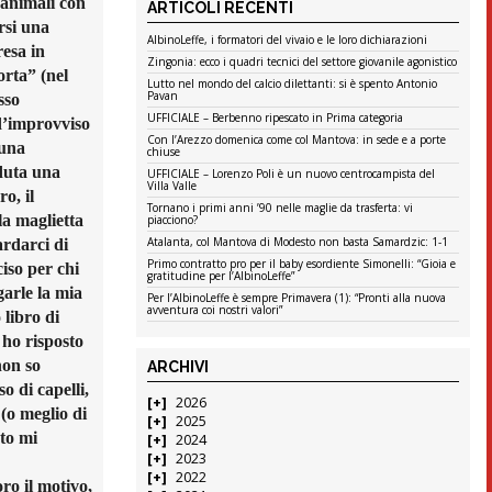
 animali con
ARTICOLI RECENTI
rsi una
AlbinoLeffe, i formatori del vivaio e le loro dichiarazioni
resa in
Zingonia: ecco i quadri tecnici del settore giovanile agonistico
orta” (nel
Lutto nel mondo del calcio dilettanti: si è spento Antonio
Pavan
sso
UFFICIALE – Berbenno ripescato in Prima categoria
 d’improvviso
Con l’Arezzo domenica come col Mantova: in sede e a porte
 una
chiuse
eduta una
UFFICIALE – Lorenzo Poli è un nuovo centrocampista del
Villa Valle
ro, il
Tornano i primi anni ’90 nelle maglie da trasferta: vi
la maglietta
piacciono?
Atalanta, col Mantova di Modesto non basta Samardzic: 1-1
ardarci di
Primo contratto pro per il baby esordiente Simonelli: “Gioia e
iso per chi
gratitudine per l’AlbinoLeffe”
garle la mia
Per l’AlbinoLeffe è sempre Primavera (1): “Pronti alla nuova
avventura coi nostri valori”
 libro di
 ho risposto
non so
ARCHIVI
o di capelli,
2026
(o meglio di
2025
sto mi
2024
2023
2022
ro il motivo,