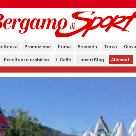
cellenza
Promozione
Prima
Seconda
Terza
Giova
Eccellenze orobiche
Il Caffè
I nostri Blog
Abbonati