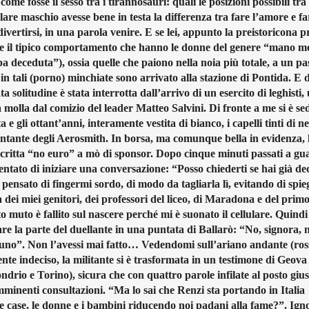
e fosse il sesso tra i tirannosauri: quali le posizioni possibili tra
are maschio avesse bene in testa la differenza tra fare l’amore e fa
vertirsi, in una parola venire. E se lei, appunto la preistoricona p
vece il tipico comportamento che hanno le donne del genere “mano m
 deceduta”), ossia quelle che paiono nella noia più totale, a un pa
n tali (porno) minchiate sono arrivato alla stazione di Pontida. E
 solitudine è stata interrotta dall’arrivo di un esercito di leghisti,
 a molla dal comizio del leader Matteo Salvini. Di fronte a me si è s
a e gli ottant’anni, interamente vestita di bianco, i capelli tinti di ne
cantante degli Aerosmith. In borsa, ma comunque bella in evidenza, 
ritta “no euro” a mò di sponsor. Dopo cinque minuti passati a gu
ntato di iniziare una conversazione: “Posso chiederti se hai già dec
pensato di fingermi sordo, di modo da tagliarla lì, evitando di spie
 dei miei genitori, dei professori del liceo, di Maradona e del primo
to muto è fallito sul nascere perché mi è suonato il cellulare. Quindi
fare la parte del duellante in una puntata di Ballarò: “No, signora, 
suno”. Non l’avessi mai fatto… Vedendomi sull’ariano andante (ross
te indeciso, la militante si è trasformata in un testimone di Geova 
rio e Torino), sicura che con quattro parole infilate al posto giu
mminenti consultazioni. “Ma lo sai che Renzi sta portando in Italia
 case, le donne e i bambini riducendo noi padani alla fame?”. Igno