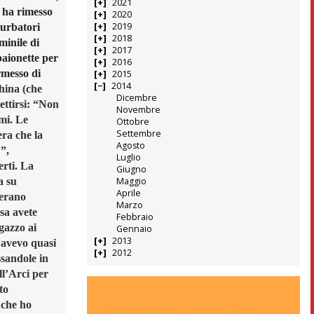
2021
i ha rimesso
2020
2019
turbatori
2018
minile di
2017
baionette per
2016
rmesso di
2015
2014
hina (che
Dicembre
ettirsi: “Non
Novembre
mi. Le
Ottobre
Settembre
era che la
Agosto
’”,
Luglio
erti. La
Giugno
a su
Maggio
Aprile
 erano
Marzo
osa avete
Febbraio
gazzo ai
Gennaio
2013
’avevo quasi
2012
ssandole in
ll’Arci per
to
 che ho