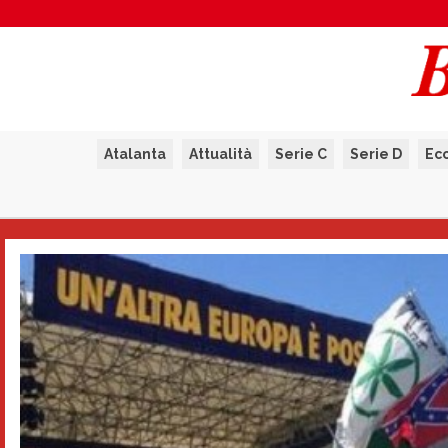
Atalanta
Attualità
Serie C
Serie D
Ec