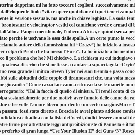
aterina dapprima mi ha fatto toccare i coglioni, successivamente m
 dall’eloquente titolo “vita e opere quotidiane di quei teneri zampa
ente in versione sessuale, ma anche in chiave leghista. La sosia fem
rontosauri e velociraptor vestiti col camicione verde e armati di 
dall’allora Pangea meridionale, l’odierna Africa, e quindi senza pe
to perché le uscivano le ossa dalle spalle.
A un certo punto la vecc
clamato autore della famosissima hit “Crazy”) ha iniziato a insosp
per colpa di Prodi che ha messo l’Euro”. Lì ho iniziato a tormentar
co il problema che ho? Mi chiedevo. La richiesta su cui indugiavo 
ar qualcosa di serio: che si mettesse a cantare a squarciagola “Cryin
no reso grande il mitico Steven Tyler nei suoi tremila e passa conc
bbi sulle abitudini delle coppie di tirannosauri che, una volta mess
one giovanile: “Come cazzo facevano a ritrovarla se le manette non
errogatorio: “Hai la faccia di quello di sinistra. Ti rendi conto di c
olpa sostanzialmente per due motivi: aver fumato delle canne da ra
 due o tre volte l’amore libero pur dentro un certo margine.
Ma ce l
sata, fossi stato diretto a Brescia le avrei pianto addosso confe
didatura cittadina con la lista dei Verdi, dodici tessere annuali de
re firme per altrettante leggi antiproibizioniste di Pannella e il fat
o preferito di gran lunga “Use Your Illusion II” dei Guns ‘N’ Roses