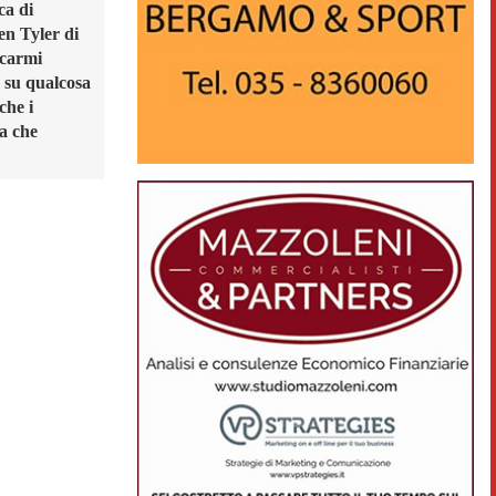
ca di
en Tyler di
ccarmi
o su qualcosa
che i
ga che