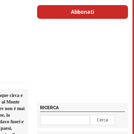
Abbonati
nque circa e
o al Monte
RICERCA
are non è mai
se, la
davo fuori e
 paesi.