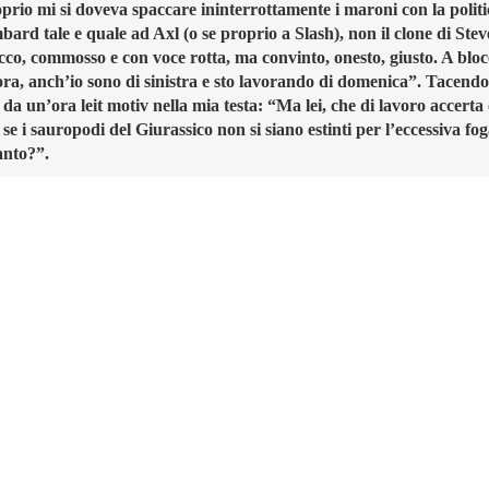
prio mi si doveva spaccare ininterrottamente i maroni con la politi
ard tale e quale ad Axl (o se proprio a Slash), non il clone di Stev
acco, commosso e con voce rotta, ma convinto, onesto, giusto. A blo
nora, anch’io sono di sinistra e sto lavorando di domenica”. Tacend
a un’ora leit motiv nella mia testa: “Ma lei, che di lavoro accerta 
i se i sauropodi del Giurassico non si siano estinti per l’eccessiva fo
anto?”.