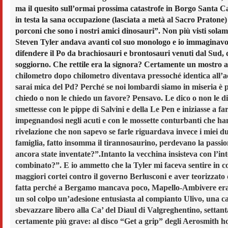
ma il quesito sull’ormai prossima catastrofe in Borgo Santa C
in testa la sana occupazione (lasciata a metà al Sacro Pratone)
porconi che sono i nostri amici dinosauri”. Non più visti solam
Steven Tyler andava avanti col suo monologo e io immaginavo b
difendere il Po da brachiosauri e brontosauri venuti dal Sud, 
soggiorno. Che rettile era la signora? Certamente un mostro ala
chilometro dopo chilometro diventava pressoché identica all’ac
sarai mica del Pd? Perché se noi lombardi siamo in miseria è 
chiedo o non le chiedo un favore? Pensavo. Le dico o non le di
smettesse con le pippe di Salvini e della Le Pen e iniziasse a f
impegnandosi negli acuti e con le mossette conturbanti che han
rivelazione che non sapevo se farle riguardava invece i miei du
famiglia, fatto insomma il tirannosaurino, perdevano la passi
ancora state inventate?”.
Intanto la vecchina insisteva con l’int
combinato?”. E io ammetto che la Tyler mi faceva sentire in c
maggiori cortei contro il governo Berlusconi e aver teorizzato
fatta perché a Bergamo mancava poco, Mapello-Ambivere era pas
un sol colpo un’adesione entusiasta al compianto Ulivo, una can
sbevazzare libero alla Ca’ del Diaul di Valgreghentino, settantat
certamente più grave: al disco “Get a grip” degli Aerosmith h