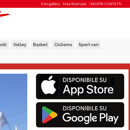
Fotogallery
Area Riservata
I NOSTRI CONTATTI
nili
Volley
Basket
Ciclismo
Sport vari