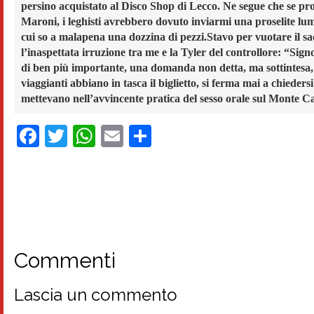
persino acquistato al Disco Shop di Lecco. Ne segue che se pro
Maroni, i leghisti avrebbero dovuto inviarmi una proselite lumb
cui so a malapena una dozzina di pezzi.
Stavo per vuotare il s
l’inaspettata irruzione tra me e la Tyler del controllore: “Sig
di ben più importante, una domanda non detta, ma sottintesa, d
viaggianti abbiano in tasca il biglietto, si ferma mai a chieders
mettevano nell’avvincente pratica del sesso orale sul Monte C
Facebook
Twitter
WhatsApp
Email
Condividi
Commenti
Lascia un commento