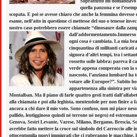
Soprattutto mi domandavo com
quella panzona e se l’esempl
scopata. E poi se avesse chiaro che anche la femmina dovesse di
esame, nell’atto in questione ci mettesse del suo o tenesse in
nostro caso potrebbero essere chiamate “dinosaure dalla zampa
dall’addormentamento.
Immerso i
ogni cosa è cambiata. La mia beata
cinquantina di militanti caricati
signora d’altri tempi, tra i settant
rossetto sulle labbra: pareva il 
verde appena comperata con la sc
nascosto, l’anziana lumbard ha te
votare alle Europee?”. Subito ho 
appartenenza alla sinistra per via
Montalban. Ma il piano di farle quattro gesti tratti dall’alfabe
alla chiamata e poi alla leghista, mentendole per non finire a 
ancora a chi dare il mio voto. Sono confuso, non mi piace nes
pallido, lentigginoso quindi né terrone né negro) ed estremamen
Genova, Sestri Levante, Varese, Milano, Bergamo, Brescia, Sond
avrebbe fatto mettere la croce sul simbolo del Carroccio alle i
ottocentomila nuovi immigrati che ci ruberanno le macchine, le