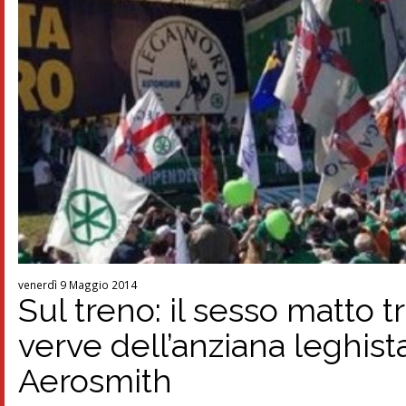
venerdì 9 Maggio 2014
Sul treno: il sesso matto t
verve dell’anziana leghist
Aerosmith