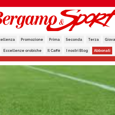
cellenza
Promozione
Prima
Seconda
Terza
Giova
Eccellenze orobiche
Il Caffè
I nostri Blog
Abbonati