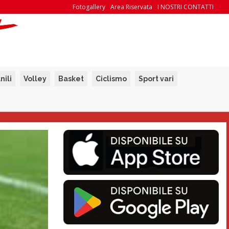
Fotogallery
Area Riservata
I NOSTRI CONTATTI
nili
Volley
Basket
Ciclismo
Sport vari