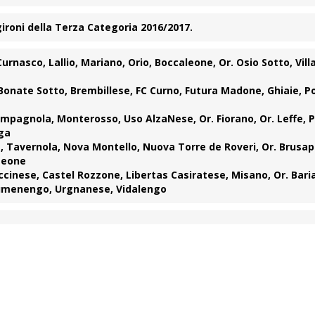
gironi della Terza Categoria 2016/2017.
urnasco, Lallio, Mariano, Orio, Boccaleone, Or. Osio Sotto, Vill
nate Sotto, Brembillese, FC Curno, Futura Madone, Ghiaie, Po
mpagnola, Monterosso, Uso AlzaNese, Or. Fiorano, Or. Leffe, 
iga
, Tavernola, Nova Montello, Nuova Torre de Roveri, Or. Brusap
Leone
inese, Castel Rozzone, Libertas Casiratese, Misano, Or. Baria
Pumenengo, Urgnanese, Vidalengo