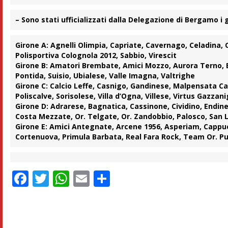
– Sono stati ufficializzati dalla Delegazione di Bergamo i 
Girone A:
Agnelli Olimpia, Capriate, Cavernago, Celadina, C
Polisportiva Colognola 2012, Sabbio, Virescit
Girone B:
Amatori Brembate, Amici Mozzo, Aurora Terno, Bo
Pontida, Suisio, Ubialese, Valle Imagna, Valtrighe
Girone C:
Calcio Leffe, Casnigo, Gandinese, Malpensata Ca
Poliscalve, Sorisolese, Villa d’Ogna, Villese, Virtus Gazzan
Girone D:
Adrarese, Bagnatica, Cassinone, Cividino, Endine
Costa Mezzate, Or. Telgate, Or. Zandobbio, Palosco, San 
Girone E:
Amici Antegnate, Arcene 1956, Asperiam, Cappucc
Cortenuova, Primula Barbata, Real Fara Rock, Team Or. 
Facebook
Twitter
WhatsApp
Email
Condividi