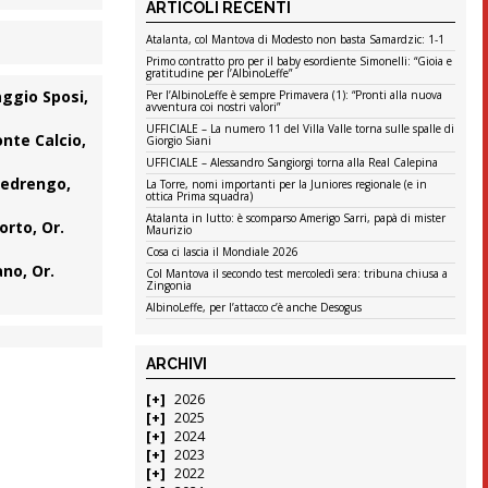
ARTICOLI RECENTI
Atalanta, col Mantova di Modesto non basta Samardzic: 1-1
Primo contratto pro per il baby esordiente Simonelli: “Gioia e
gratitudine per l’AlbinoLeffe”
aggio Sposi,
Per l’AlbinoLeffe è sempre Primavera (1): “Pronti alla nuova
avventura coi nostri valori”
UFFICIALE – La numero 11 del Villa Valle torna sulle spalle di
nte Calcio,
Giorgio Siani
UFFICIALE – Alessandro Sangiorgi torna alla Real Calepina
Pedrengo,
La Torre, nomi importanti per la Juniores regionale (e in
ottica Prima squadra)
Atalanta in lutto: è scomparso Amerigo Sarri, papà di mister
orto, Or.
Maurizio
Cosa ci lascia il Mondiale 2026
no, Or.
Col Mantova il secondo test mercoledì sera: tribuna chiusa a
Zingonia
AlbinoLeffe, per l’attacco c’è anche Desogus
ARCHIVI
2026
2025
2024
2023
2022