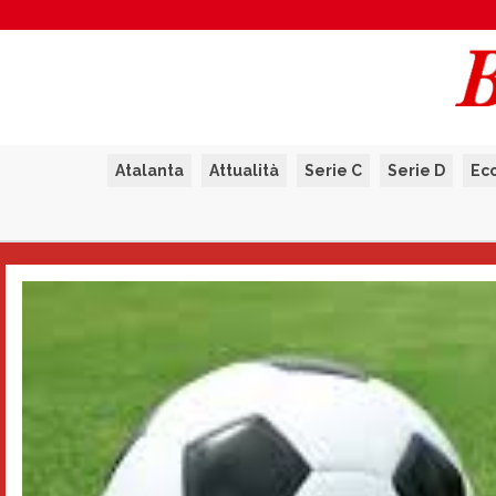
Atalanta
Attualità
Serie C
Serie D
Ec