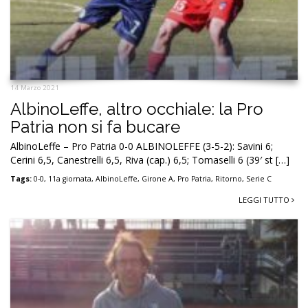
14 Marzo 2021
AlbinoLeffe, altro occhiale: la Pro
Patria non si fa bucare
AlbinoLeffe – Pro Patria 0-0 ALBINOLEFFE (3-5-2): Savini 6;
Cerini 6,5, Canestrelli 6,5, Riva (cap.) 6,5; Tomaselli 6 (39′ st […]
Tags:
0-0
,
11a giornata
,
AlbinoLeffe
,
Girone A
,
Pro Patria
,
Ritorno
,
Serie C
LEGGI TUTTO