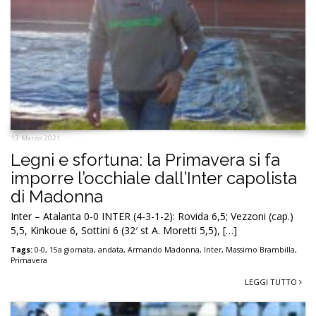
13 Marzo 2021
Legni e sfortuna: la Primavera si fa
imporre l’occhiale dall’Inter capolista
di Madonna
Inter – Atalanta 0-0 INTER (4-3-1-2): Rovida 6,5; Vezzoni (cap.)
5,5, Kinkoue 6, Sottini 6 (32′ st A. Moretti 5,5), […]
Tags:
0-0
,
15a giornata
,
andata
,
Armando Madonna
,
Inter
,
Massimo Brambilla
,
Primavera
LEGGI TUTTO