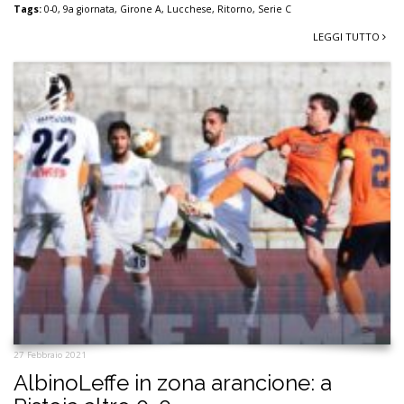
Tags:
0-0
,
9a giornata
,
Girone A
,
Lucchese
,
Ritorno
,
Serie C
LEGGI TUTTO
27 Febbraio 2021
AlbinoLeffe in zona arancione: a