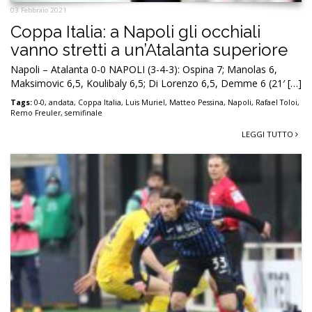
03 Febbraio 2021
Coppa Italia: a Napoli gli occhiali
vanno stretti a un’Atalanta superiore
Napoli – Atalanta 0-0 NAPOLI (3-4-3): Ospina 7; Manolas 6,
Maksimovic 6,5, Koulibaly 6,5; Di Lorenzo 6,5, Demme 6 (21′ […]
Tags:
0-0
,
andata
,
Coppa Italia
,
Luis Muriel
,
Matteo Pessina
,
Napoli
,
Rafael Toloi
,
Remo Freuler
,
semifinale
LEGGI TUTTO