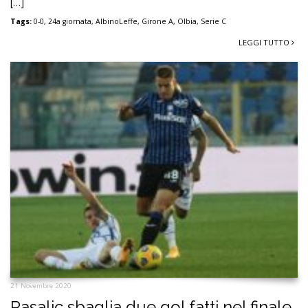
[…]
Tags:
0-0
,
24a giornata
,
AlbinoLeffe
,
Girone A
,
Olbia
,
Serie C
LEGGI TUTTO
21 Novembre 2020
Pasalic sbaglia due gol fatti nel finale,