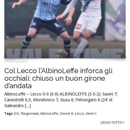
17 Gennaio 2021
Col Lecco l’AlbinoLeffe inforca gli
occhiali: chiuso un buon girone
d’andata
AlbinoLeffe – Lecco 0-0 (0-0) ALBINOLEFFE (3-5-2): Savini 7;
Canestrelli 6,5, Mondonico 7, Gusu 6; Petrungaro 6 (24′ st
Galeandro […]
Tags:
0-0
,
19a giornata
,
AlbinoLeffe
,
Girone A
,
Lecco
,
Serie C
LEGGI TUTTO