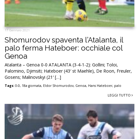
17 Gennaio 2021
Shomurodov spaventa l’Atalanta, il
palo ferma Hateboer: occhiale col
Genoa
Atalanta – Genoa 0-0 ATALANTA (3-4-1-2): Gollini; Toloi,
Palomino, Djimsiti; Hateboer (43′ st Maehle), De Roon, Freuler,
Gosens; Malinovskyi (21′ […]
Tags:
0-0
,
18a giornata
,
Eldor Shomurodov
,
Genoa
,
Hans Hateboer
,
palo
LEGGI TUTTO