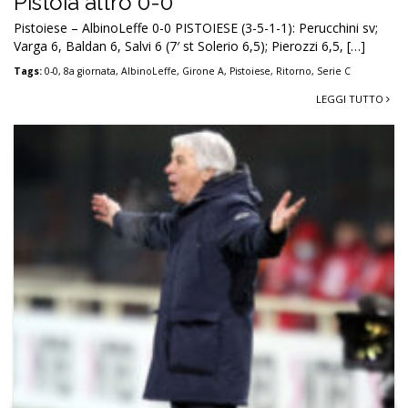
Pistoia altro 0-0
Pistoiese – AlbinoLeffe 0-0 PISTOIESE (3-5-1-1): Perucchini sv;
Varga 6, Baldan 6, Salvi 6 (7′ st Solerio 6,5); Pierozzi 6,5, […]
Tags:
0-0
,
8a giornata
,
AlbinoLeffe
,
Girone A
,
Pistoiese
,
Ritorno
,
Serie C
LEGGI TUTTO