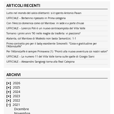
ARTICOLI RECENTI
Lutto nel mondo del calcio dilettanti: si è spento Antonio Pavan
UFFICIALE – Berbenno ripescato in Prima categoria
Con l’Arezzo domenica come col Mantova: in sede e a porte chiuse
UFFICIALE – Lorenzo Poli è un nuovo centrocampista del Villa Valle
Tornano i primi anni ’90 nelle maglie da trasferta: vi piacciono?
Atalanta, col Mantova di Modesto non basta Samardzic: 1-1
Primo contratto pro per il baby esordiente Simonelli: “Gioia e gratitudine per
l’AlbinoLeffe”
Per l’AlbinoLeffe è sempre Primavera (1): “Pronti alla nuova avventura coi nostri valori”
UFFICIALE – La numero 11 del Villa Valle torna sulle spalle di Giorgio Siani
UFFICIALE – Alessandro Sangiorgi torna alla Real Calepina
ARCHIVI
2026
2025
2024
2023
2022
2021
Dicembre
Novembre