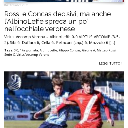
04 Dicembre 2021
Rossi e Concas decisivi, ma anche
l’AlbinoLeffe spreca un po’
nell’occhiale veronese
Virtus Vecomp Verona – AlbinoLeffe 0-0 VIRTUS VECOMP (3-5-
2): Sibi 6; Daffara 6, Cella 6, Pellacani (cap.) 6; Mazzolo 6 […]
Tags:
0-0
,
17a giornata
,
AlbinoLeffe
,
Filippo Concas
,
Girone A
,
Matteo Rossi
,
Serie C
,
Virtus Vecomp Verona
LEGGI TUTTO