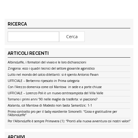
RICERCA
ARTICOLI RECENTI
AlbinoLeffe, i formatori del vivaio e le loro dichiarazioni
Zingonia: ecco i quadri tecnici del settore giovanile agonistico
Lutto nel mondo del calcio dilettanti: si è spento Antonio Pavan
UFFICIALE – Berbenno ripescato in Prima categoria
Con l’Arezzo domenica come col Mantova: in sede e a porte chiuse
UFFICIALE – Lorenzo Poli è un nuovo centrocampista del Villa Valle
Tornano i primi anni ’90 nelle maglie da trasferta: vi piacciono?
Atalanta, col Mantova di Modesto non basta Samardzic: 1-1
Primo contratto pro per il baby esordiente Simonelli: “Gioia e gratitudine per
l’AlbinoLeffe”
Per l’AlbinoLeffe è sempre Primavera (1): “Pronti alla nuova avventura coi nostri valori”
ARCHIVI