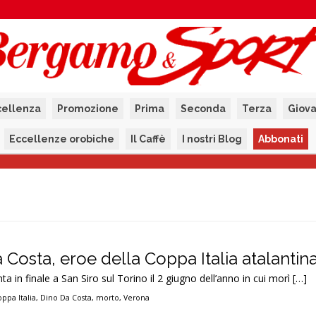
cellenza
Promozione
Prima
Seconda
Terza
Giova
Eccellenze orobiche
Il Caffè
I nostri Blog
Abbonati
 Costa, eroe della Coppa Italia atalantina
ta in finale a San Siro sul Torino il 2 giugno dell’anno in cui morì […]
ppa Italia
,
Dino Da Costa
,
morto
,
Verona