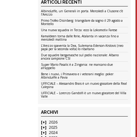
ARTICOLI RECENTI
AlbinoLeffe, un Generali in porta. Mercoledì a Clusone c’è
l’Arezzo
Primo Trofeo Disinberg: triangolare da sogno il 29 agosto a
Montello
Una nuova squadra in Terza: ecco la Lokomotiv Farese
Kamaldeen torna dalle ferie, Atalanta in vacanza fino a
mercoledì mattina
L’Arezzo spaventa la Dea, Sulemana-Ederson-Krstovic (neo
papà per la seconda volta) lo ribaltano
Due squadre bergamasche sul podio nazionale: Albano
ancora campione CSI
Super Mario Pasalic è a Zingonia: ne mancano due
all’appello
Bene i nuovi, i Primavera e i veterani meglio: poker
AlbinoLeffe a Pavia
UFFICIALE – Alessandro Brais è un nuovo giocatore della Real
Calepina
UFFICIALE – Lorenzo Gandolfi è un nuovo giocatore del Villa
Valle
ARCHIVI
2026
2025
2024