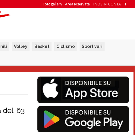
Fotogallery
Area Riservata
I NOSTRI CONTATTI
nili
Volley
Basket
Ciclismo
Sport vari
 del ’63