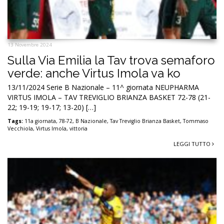
13 Novembre 2024
Sulla Via Emilia la Tav trova semaforo
verde: anche Virtus Imola va ko
13/11/2024 Serie B Nazionale – 11^ giornata NEUPHARMA
VIRTUS IMOLA – TAV TREVIGLIO BRIANZA BASKET 72-78 (21-
22; 19-19; 19-17; 13-20) […]
Tags:
11a giornata
,
78-72
,
B Nazionale
,
Tav Treviglio Brianza Basket
,
Tommaso
Vecchiola
,
Virtus Imola
,
vittoria
LEGGI TUTTO