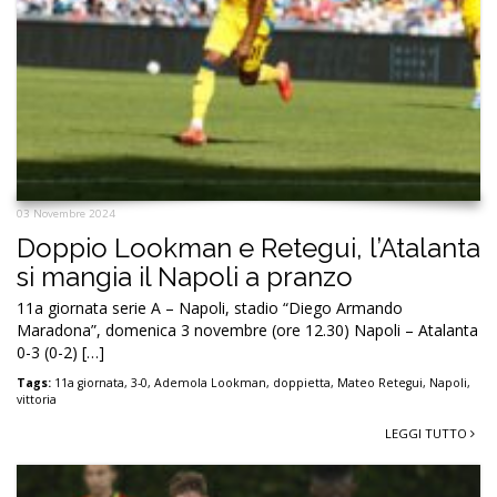
03 Novembre 2024
Doppio Lookman e Retegui, l’Atalanta
si mangia il Napoli a pranzo
11a giornata serie A – Napoli, stadio “Diego Armando
Maradona”, domenica 3 novembre (ore 12.30) Napoli – Atalanta
0-3 (0-2) […]
Tags:
11a giornata
,
3-0
,
Ademola Lookman
,
doppietta
,
Mateo Retegui
,
Napoli
,
vittoria
LEGGI TUTTO