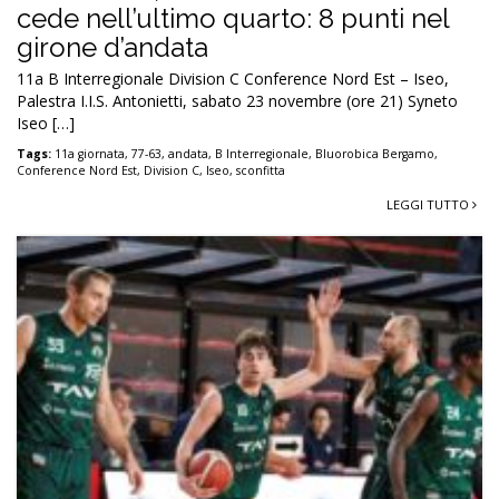
cede nell’ultimo quarto: 8 punti nel
girone d’andata
11a B Interregionale Division C Conference Nord Est – Iseo,
Palestra I.I.S. Antonietti, sabato 23 novembre (ore 21) Syneto
Iseo […]
Tags:
11a giornata
,
77-63
,
andata
,
B Interregionale
,
Bluorobica Bergamo
,
Conference Nord Est
,
Division C
,
Iseo
,
sconfitta
LEGGI TUTTO