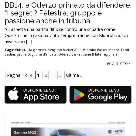
BB14, a Oderzo primato da difendere:
“I segreti? Palestra, gruppo e
passione anche in tribuna”
“Ci aspetta una partita difficile contro una squadra come
Oderzo che in casa ha vinto sempre tranne con Bluorobica. Un
avversario […]
Tags:
#bb14
,
11a giornata
,
Bergamo Basket 2014
,
Brembo Basket Mozzo
,
Ferdi
Bedini
,
girone D
,
girone d'andata
,
Oderzo Basket
,
serie B Interregionale
LEGGI TUTTO
Pagina 1 di 4
1
2
...
»
Ultima »