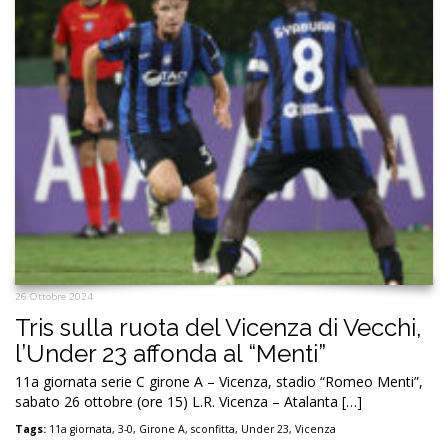
26 Ottobre 2024
Tris sulla ruota del Vicenza di Vecchi,
l’Under 23 affonda al “Menti”
11a giornata serie C girone A – Vicenza, stadio “Romeo Menti”,
sabato 26 ottobre (ore 15) L.R. Vicenza – Atalanta […]
Tags:
11a giornata
,
3-0
,
Girone A
,
sconfitta
,
Under 23
,
Vicenza