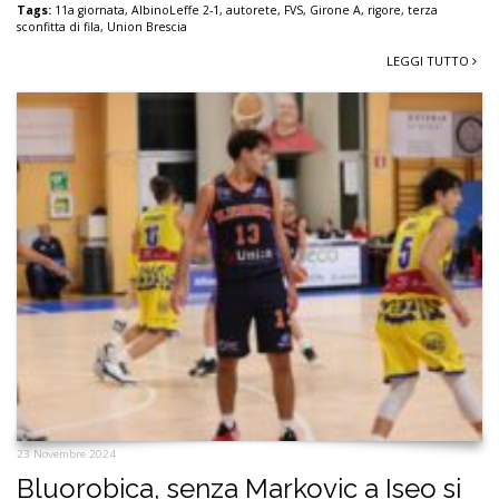
Tags:
11a giornata
,
AlbinoLeffe 2-1
,
autorete
,
FVS
,
Girone A
,
rigore
,
terza
sconfitta di fila
,
Union Brescia
LEGGI TUTTO
23 Novembre 2024
Bluorobica, senza Markovic a Iseo si