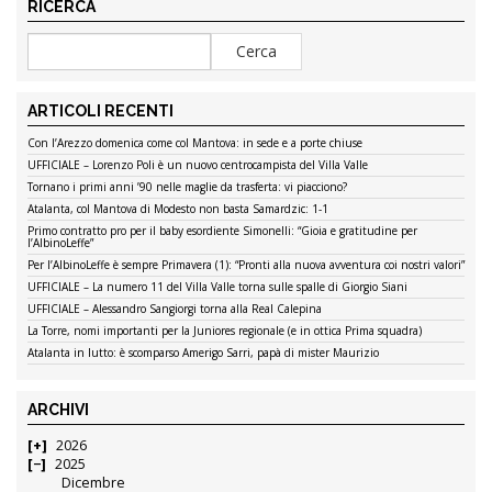
RICERCA
ARTICOLI RECENTI
Con l’Arezzo domenica come col Mantova: in sede e a porte chiuse
UFFICIALE – Lorenzo Poli è un nuovo centrocampista del Villa Valle
Tornano i primi anni ’90 nelle maglie da trasferta: vi piacciono?
Atalanta, col Mantova di Modesto non basta Samardzic: 1-1
Primo contratto pro per il baby esordiente Simonelli: “Gioia e gratitudine per
l’AlbinoLeffe”
Per l’AlbinoLeffe è sempre Primavera (1): “Pronti alla nuova avventura coi nostri valori”
UFFICIALE – La numero 11 del Villa Valle torna sulle spalle di Giorgio Siani
UFFICIALE – Alessandro Sangiorgi torna alla Real Calepina
La Torre, nomi importanti per la Juniores regionale (e in ottica Prima squadra)
Atalanta in lutto: è scomparso Amerigo Sarri, papà di mister Maurizio
ARCHIVI
2026
2025
Dicembre