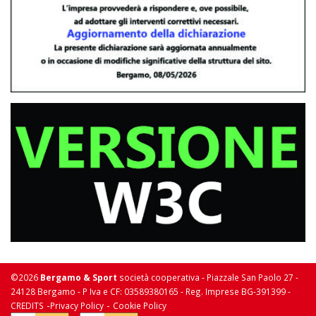
©2026
Bergamo & Sport
società cooperativa - Piazzale San Paolo 27 -
24128 Bergamo - P Iva e CF: 03589380165 - Reg. Imprese BG-391399 -
-
-
CREDITS
Privacy Policy
Cookie Policy