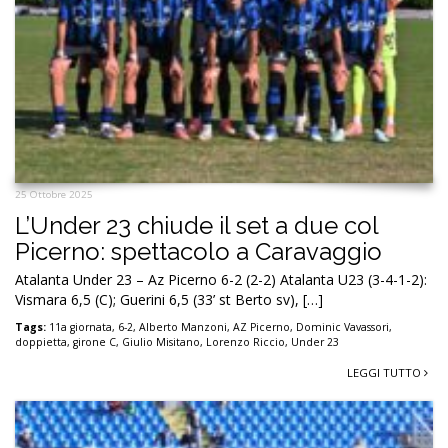
25 Ottobre 2025
L’Under 23 chiude il set a due col
Picerno: spettacolo a Caravaggio
Atalanta Under 23 – Az Picerno 6-2 (2-2) Atalanta U23 (3-4-1-2):
Vismara 6,5 (C); Guerini 6,5 (33’ st Berto sv), […]
Tags:
11a giornata
,
6-2
,
Alberto Manzoni
,
AZ Picerno
,
Dominic Vavassori
,
doppietta
,
girone C
,
Giulio Misitano
,
Lorenzo Riccio
,
Under 23
LEGGI TUTTO