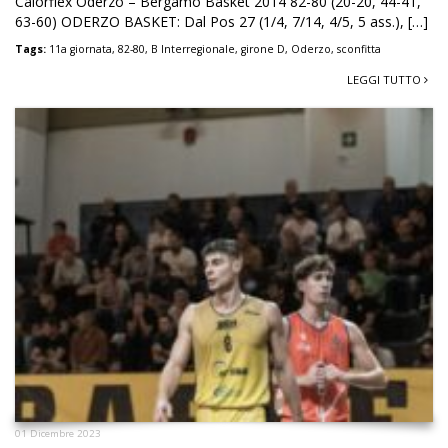
Calorflex Oderzo – Bergamo Basket 2014 82-80 (20-20, 44-41,
63-60) ODERZO BASKET: Dal Pos 27 (1/4, 7/14, 4/5, 5 ass.), […]
Tags:
11a giornata
,
82-80
,
B Interregionale
,
girone D
,
Oderzo
,
sconfitta
LEGGI TUTTO
01 Dicembre 2023