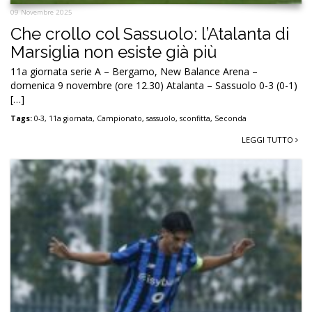
09 Novembre 2025
Che crollo col Sassuolo: l’Atalanta di
Marsiglia non esiste già più
11a giornata serie A – Bergamo, New Balance Arena –
domenica 9 novembre (ore 12.30) Atalanta – Sassuolo 0-3 (0-1)
[…]
Tags:
0-3
,
11a giornata
,
Campionato
,
sassuolo
,
sconfitta
,
Seconda
LEGGI TUTTO