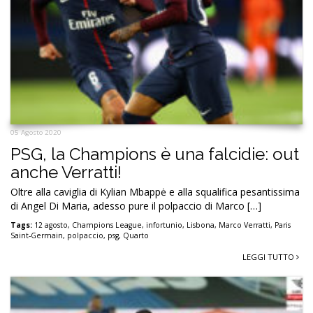
05 Agosto 2020
PSG, la Champions è una falcidie: out
anche Verratti!
Oltre alla caviglia di Kylian Mbappė e alla squalifica pesantissima
di Angel Di Maria, adesso pure il polpaccio di Marco […]
Tags:
12 agosto
,
Champions League
,
infortunio
,
Lisbona
,
Marco Verratti
,
Paris
Saint-Germain
,
polpaccio
,
psg
,
Quarto
LEGGI TUTTO