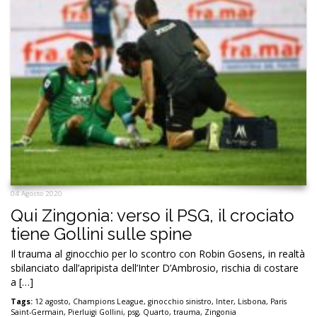
04 Agosto 2020
Qui Zingonia: verso il PSG, il crociato
tiene Gollini sulle spine
Il trauma al ginocchio per lo scontro con Robin Gosens, in realtà
sbilanciato dall’apripista dell’Inter D’Ambrosio, rischia di costare
a […]
Tags:
12 agosto
,
Champions League
,
ginocchio sinistro
,
Inter
,
Lisbona
,
Paris
Saint-Germain
,
Pierluigi Gollini
,
psg
,
Quarto
,
trauma
,
Zingonia