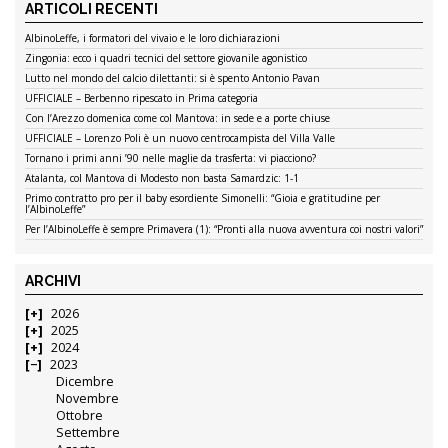
ARTICOLI RECENTI
AlbinoLeffe, i formatori del vivaio e le loro dichiarazioni
Zingonia: ecco i quadri tecnici del settore giovanile agonistico
Lutto nel mondo del calcio dilettanti: si è spento Antonio Pavan
UFFICIALE – Berbenno ripescato in Prima categoria
Con l’Arezzo domenica come col Mantova: in sede e a porte chiuse
UFFICIALE – Lorenzo Poli è un nuovo centrocampista del Villa Valle
Tornano i primi anni ’90 nelle maglie da trasferta: vi piacciono?
Atalanta, col Mantova di Modesto non basta Samardzic: 1-1
Primo contratto pro per il baby esordiente Simonelli: “Gioia e gratitudine per
l’AlbinoLeffe”
Per l’AlbinoLeffe è sempre Primavera (1): “Pronti alla nuova avventura coi nostri valori”
ARCHIVI
2026
2025
2024
2023
Dicembre
Novembre
Ottobre
Settembre