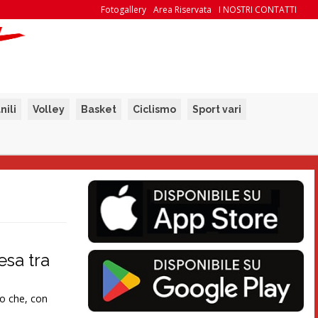
Fotogallery
Area Riservata
I NOSTRI CONTATTI
nili
Volley
Basket
Ciclismo
Sport vari
esa tra
no che, con