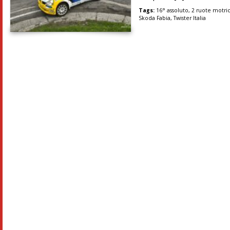
Tags:
16° assoluto
,
2 ruote motric
Skoda Fabia
,
Twister Italia