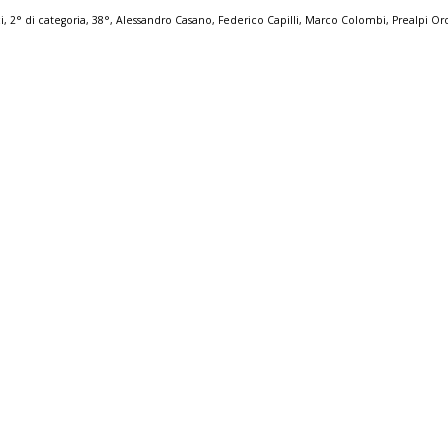
i
,
2° di categoria
,
38°
,
Alessandro Casano
,
Federico Capilli
,
Marco Colombi
,
Prealpi Or