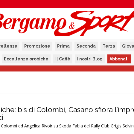
cellenza
Promozione
Prima
Seconda
Terza
Giova
Eccellenze orobiche
Il Caffè
I nostri Blog
Abbonati
iche: bis di Colombi, Casano sfiora l’impr
ci
Colombi ed Angelica Rivoir su Skoda Fabia del Rally Club Grigis Selvi