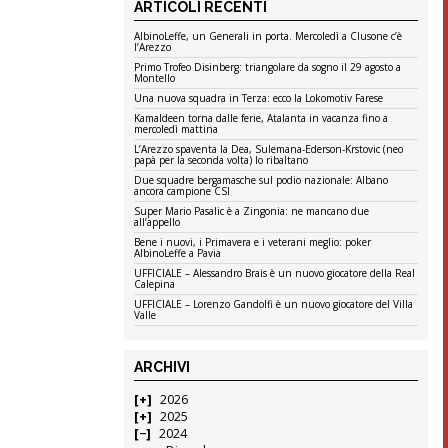
ARTICOLI RECENTI
AlbinoLeffe, un Generali in porta. Mercoledì a Clusone c’è
l’Arezzo
Primo Trofeo Disinberg: triangolare da sogno il 29 agosto a
Montello
Una nuova squadra in Terza: ecco la Lokomotiv Farese
Kamaldeen torna dalle ferie, Atalanta in vacanza fino a
mercoledì mattina
L’Arezzo spaventa la Dea, Sulemana-Ederson-Krstovic (neo
papà per la seconda volta) lo ribaltano
Due squadre bergamasche sul podio nazionale: Albano
ancora campione CSI
Super Mario Pasalic è a Zingonia: ne mancano due
all’appello
Bene i nuovi, i Primavera e i veterani meglio: poker
AlbinoLeffe a Pavia
UFFICIALE – Alessandro Brais è un nuovo giocatore della Real
Calepina
UFFICIALE – Lorenzo Gandolfi è un nuovo giocatore del Villa
Valle
ARCHIVI
2026
2025
2024