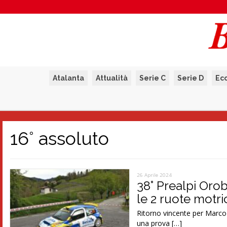
Atalanta
Attualità
Serie C
Serie D
Ec
16° assoluto
26 Aprile 2024
38° Prealpi Orob
le 2 ruote motri
Ritorno vincente per Marco 
una prova […]