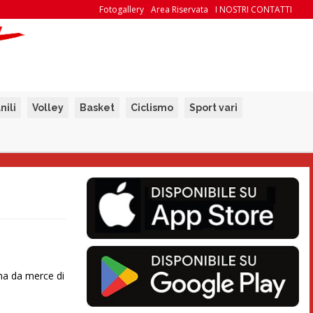
Fotogallery
Area Riservata
I NOSTRI CONTATTI
nili
Volley
Basket
Ciclismo
Sport vari
ena da merce di