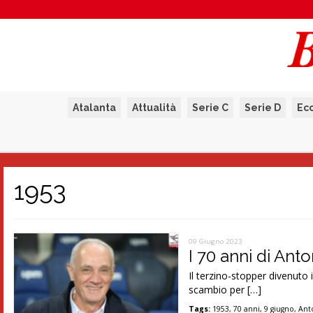
Atalanta
Attualità
Serie C
Serie D
Ec
1953
09 Giugno 2023
I 70 anni di Anto
Il terzino-stopper divenuto
scambio per […]
Tags:
1953
,
70 anni
,
9 giugno
,
Ant