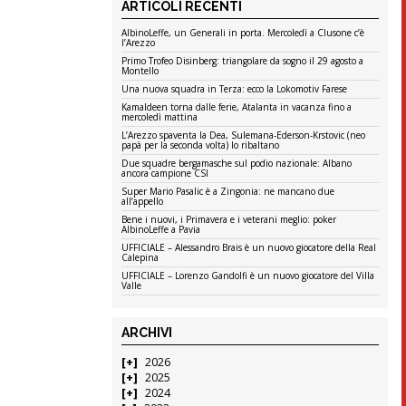
ARTICOLI RECENTI
AlbinoLeffe, un Generali in porta. Mercoledì a Clusone c’è
l’Arezzo
Primo Trofeo Disinberg: triangolare da sogno il 29 agosto a
Montello
Una nuova squadra in Terza: ecco la Lokomotiv Farese
Kamaldeen torna dalle ferie, Atalanta in vacanza fino a
mercoledì mattina
L’Arezzo spaventa la Dea, Sulemana-Ederson-Krstovic (neo
papà per la seconda volta) lo ribaltano
Due squadre bergamasche sul podio nazionale: Albano
ancora campione CSI
Super Mario Pasalic è a Zingonia: ne mancano due
all’appello
Bene i nuovi, i Primavera e i veterani meglio: poker
AlbinoLeffe a Pavia
UFFICIALE – Alessandro Brais è un nuovo giocatore della Real
Calepina
UFFICIALE – Lorenzo Gandolfi è un nuovo giocatore del Villa
Valle
ARCHIVI
2026
2025
2024