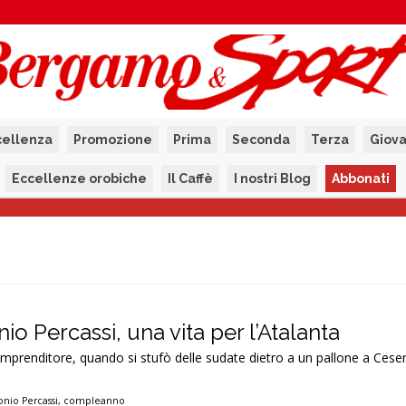
cellenza
Promozione
Prima
Seconda
Terza
Giova
Eccellenze orobiche
Il Caffè
I nostri Blog
Abbonati
nio Percassi, una vita per l’Atalanta
 imprenditore, quando si stufò delle sudate dietro a un pallone a Ces
onio Percassi
,
compleanno