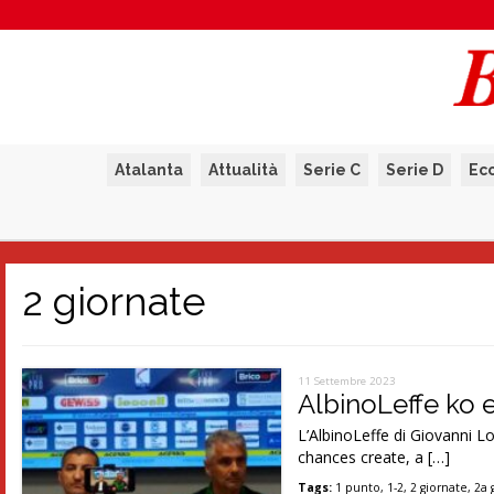
Atalanta
Attualità
Serie C
Serie D
Ec
2 giornate
11 Settembre 2023
AlbinoLeffe ko e
L’AlbinoLeffe di Giovanni Lo
chances create, a […]
Tags:
1 punto
,
1-2
,
2 giornate
,
2a 