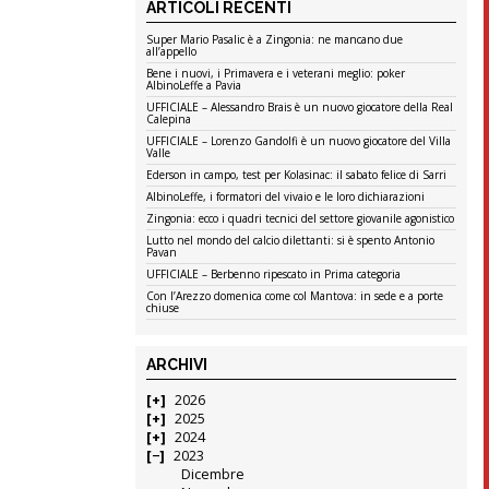
ARTICOLI RECENTI
Super Mario Pasalic è a Zingonia: ne mancano due
all’appello
Bene i nuovi, i Primavera e i veterani meglio: poker
AlbinoLeffe a Pavia
UFFICIALE – Alessandro Brais è un nuovo giocatore della Real
Calepina
UFFICIALE – Lorenzo Gandolfi è un nuovo giocatore del Villa
Valle
Ederson in campo, test per Kolasinac: il sabato felice di Sarri
AlbinoLeffe, i formatori del vivaio e le loro dichiarazioni
Zingonia: ecco i quadri tecnici del settore giovanile agonistico
Lutto nel mondo del calcio dilettanti: si è spento Antonio
Pavan
UFFICIALE – Berbenno ripescato in Prima categoria
Con l’Arezzo domenica come col Mantova: in sede e a porte
chiuse
ARCHIVI
2026
2025
2024
2023
Dicembre