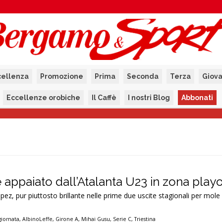
cellenza
Promozione
Prima
Seconda
Terza
Giova
Eccellenze orobiche
Il Caffè
I nostri Blog
Abbonati
 appaiato dall’Atalanta U23 in zona play
pez, pur piuttosto brillante nelle prime due uscite stagionali per mole
giornata
,
AlbinoLeffe
,
Girone A
,
Mihai Gusu
,
Serie C
,
Triestina