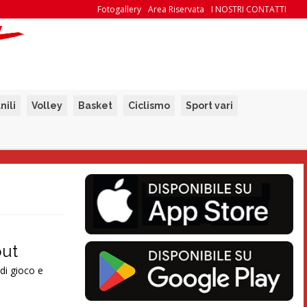
Fotogallery
Area Riservata
I NOSTRI CONTATTI
nili
Volley
Basket
Ciclismo
Sport vari
out
 di gioco e