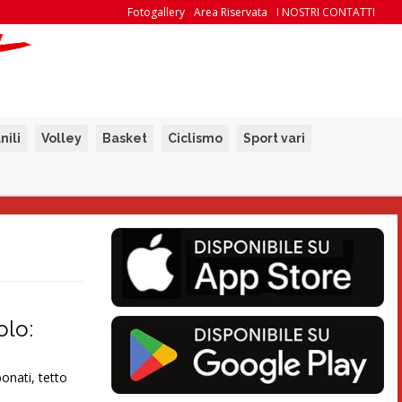
Fotogallery
Area Riservata
I NOSTRI CONTATTI
nili
Volley
Basket
Ciclismo
Sport vari
olo:
bonati, tetto