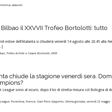
omenica
,
sassuolo
 Bilbao il XXVVII Trofeo Bortolotti: tutto
li estive dell’Atalanta si chiuderà venerdì 14 agosto alle 20.45 alla 
…]
lbao
,
Trofeo Achille e Cesare Bortolotti
,
XXVII
anta chiude la stagione venerdì sera. Do
ampions?
 League sono al sicuro, dopo il ko di stretta misura col Bologna di 
 League
,
Fiorentina
,
Firenze
,
Gian Piero Gasperini
,
Ultima giornata
,
venerdì 22 maggio