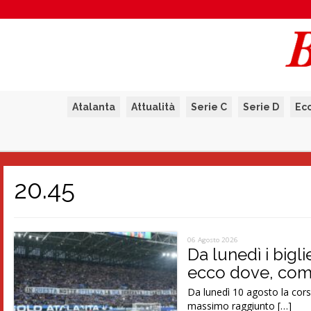
Atalanta
Attualità
Serie C
Serie D
Ec
20.45
06 Agosto 2026
Da lunedì i bigl
ecco dove, com
Da lunedì 10 agosto la corsa
massimo raggiunto […]