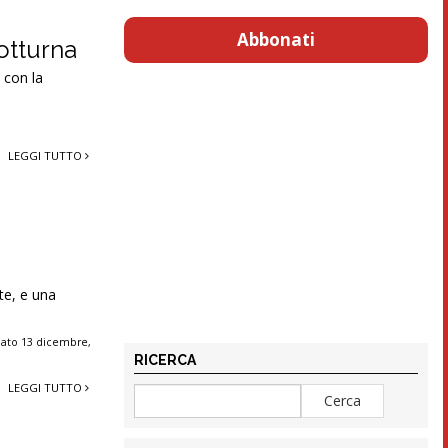
Abbonati
otturna
 con la
LEGGI TUTTO
:
te, e una
bato 13 dicembre
,
RICERCA
LEGGI TUTTO