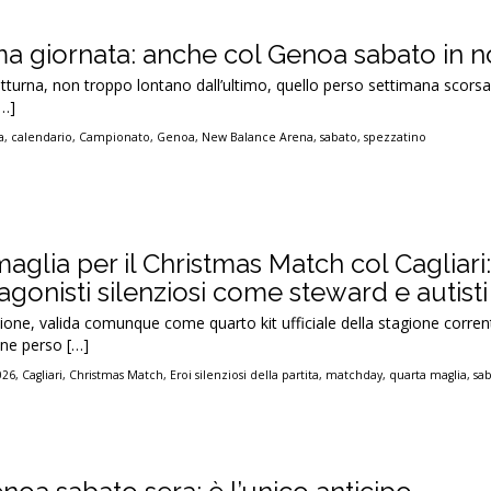
a giornata: anche col Genoa sabato in n
turna, non troppo lontano dall’ultimo, quello perso settimana scorsa
[…]
a
,
calendario
,
Campionato
,
Genoa
,
New Balance Arena
,
sabato
,
spezzatino
aglia per il Christmas Match col Cagliari
agonisti silenziosi come steward e autisti
one, valida comunque come quarto kit ufficiale della stagione corren
one perso […]
026
,
Cagliari
,
Christmas Match
,
Eroi silenziosi della partita
,
matchday
,
quarta maglia
,
sa