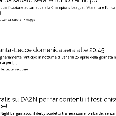
enoa sabato sera: è l’unico anticipo
a qualificazione automatica alla Champions League, l’Atalanta è l’unica
]
o
,
Genoa
,
sabato 17 maggio
anta-Lecce domenica sera alle 20.45
iginariamente l’anticipo in notturna di venerdì 25 aprile della giornata
ta per […]
ile
,
Lecce
,
recupero
atis su DAZN per far contenti i tifosi: chi
ce!
Night bergamasco, il derby scudetto tra nerazzurre lombarde, senza c