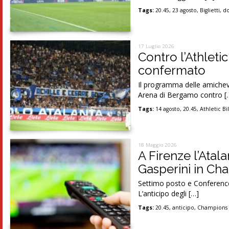
Tags:
20.45
,
23 agosto
,
Biglietti
,
d
17 Luglio 2026
Contro l’Athletic
confermato
Il programma delle amichevo
Arena di Bergamo contro [
Tags:
14 agosto
,
20.45
,
Athletic Bi
18 Maggio 2026
A Firenze l’Atal
Gasperini in Ch
Settimo posto e Conference
L’anticipo degli […]
Tags:
20.45
,
anticipo
,
Champions