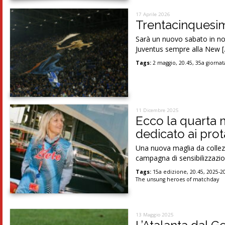
17 Aprile 2026
Trentacinquesim
Sarà un nuovo sabato in not
Juventus sempre alla New 
Tags:
2 maggio
,
20.45
,
35a giornat
11 Dicembre 2025
Ecco la quarta m
dedicato ai prot
Una nuova maglia da collezi
campagna di sensibilizzazi
Tags:
15a edizione
,
20.45
,
2025-2
The unsung heroes of matchday
13 Maggio 2025