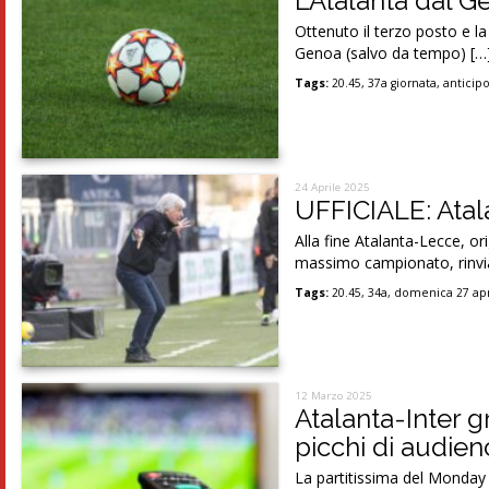
L’Atalanta dal G
Ottenuto il terzo posto e l
Genoa (salvo da tempo) […
Tags:
20.45
,
37a giornata
,
anticip
24 Aprile 2025
UFFICIALE: Atal
Alla fine Atalanta-Lecce, or
massimo campionato, rinvia
Tags:
20.45
,
34a
,
domenica 27 apr
12 Marzo 2025
Atalanta-Inter gr
picchi di audien
La partitissima del Monday 