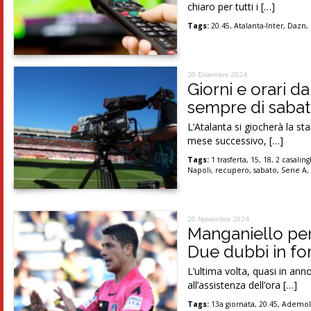
chiaro per tutti i […]
Tags:
20.45
,
Atalanta-Inter
,
Dazn
,
20 Dicembre 2024
Giorni e orari d
sempre di sabat
L’Atalanta si giocherà la st
mese successivo, […]
Tags:
1 trasferta
,
15
,
18
,
2 casalin
Napoli
,
recupero
,
sabato
,
Serie A
20 Novembre 2024
Manganiello per 
Due dubbi in f
L’ultima volta, quasi in ann
all’assistenza dell’ora […]
Tags:
13a giornata
,
20.45
,
Ademol