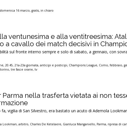
domenica 16 marzo
,
gratis
,
in chiaro
alla ventunesima e alla ventitreesima: Ata
o a cavallo dei match decisivi in Champi
abilità sul fronte interno sempre e solo di sabato, a gennaio, con sovr
ghe
,
20.45
,
21a-23a giornata
,
anticipi e posticipi
,
Champions League
,
Como
,
febbraio
,
g
,
torino
,
tre fasce orarie
,
tv
Parma nella trasferta vietata ai non tesse
ormazione
o fa, vigilia di San Silvestro, era bastato un acuto di Ademola Lookma
a Lookman
,
arbitro
,
Charles De Ketelaere
,
Gianluca Manganiello
,
Parma
,
ripresa di c