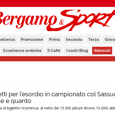
cellenza
Promozione
Prima
Seconda
Terza
Giova
Eccellenze orobiche
Il Caffè
I nostri Blog
Abbonati
ietti per l’esordio in campionato col Sassu
e e quanto
 al biglietto ricomincia, al netto dei 15.300 (alcuni dicono 15.200) ab