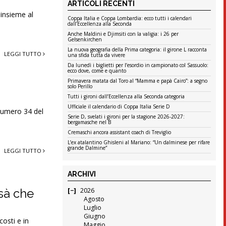
ARTICOLI RECENTI
 insieme al
Coppa Italia e Coppa Lombardia: ecco tutti i calendari
dall’Eccellenza alla Seconda
Anche Maldini e Djimsiti con la valigia: i 26 per
Gelsenkirchen
La nuova geografia della Prima categoria: il girone L racconta
LEGGI TUTTO
una sfida tutta da vivere
Da lunedì i biglietti per l’esordio in campionato col Sassuolo:
ecco dove, come e quanto
Primavera matata dal Toro al “Mamma e papà Cairo”: a segno
solo Perillo
Tutti i gironi dall’Eccellenza alla Seconda categoria
Ufficiale il calendario di Coppa Italia Serie D
 numero 34 del
Serie D, svelati i gironi per la stagione 2026-2027:
bergamasche nel B
Cremaschi ancora assistant coach di Treviglio
L’ex atalantino Ghisleni al Mariano: “Un dalminese per rifare
grande Dalmine”
LEGGI TUTTO
ARCHIVI
ssà che
2026
Agosto
Luglio
Giugno
osti e in
Maggio