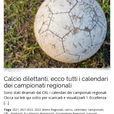
27 Agosto 2021
Calcio dilettanti, ecco tutti i calendari
dei campionati regionali
Sono stati diramati dal CRL i calendari dei campionati regionali.
Clicca sui link qui sotto per scaricarli e visualizzarli 1-Eccellenza
[…]
Tags:
2021
,
2021-2022
,
2022
,
Allievi Regionali
,
calcio
,
calendari
,
campionati
,
CRL
,
dilettanti
,
Eccellenza
,
femminile
,
Giovanissimi Regionali
,
Juniores