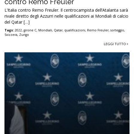
contro Remo Freuler
L’Italia contro Remo Freuler. Il centrocampista dell’Atalanta sarà
rivale diretto degli Azzurri nelle qualificazioni ai Mondiali di calcio
del Qatar […]
Tags:
2022
,
girone C
,
Mondiali
,
Qatar
,
qualificazioni
,
Remo Freuler
,
sorteggio
,
Svizzera
,
Zurigo
LEGGI TUTTO