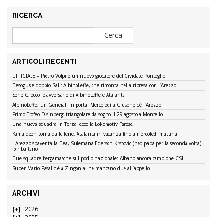
RICERCA
ARTICOLI RECENTI
UFFICIALE – Pietro Volpi è un nuovo giocatore del Cividate Pontoglio
Desogus e doppio Sali: AlbinoLeffe, che rimonta nella ripresa con l’Arezzo
Serie C, ecco le avversarie di AlbinoLeffe e Atalanta
AlbinoLeffe, un Generali in porta. Mercoledì a Clusone c’è l’Arezzo
Primo Trofeo Disinberg: triangolare da sogno il 29 agosto a Montello
Una nuova squadra in Terza: ecco la Lokomotiv Farese
Kamaldeen torna dalle ferie, Atalanta in vacanza fino a mercoledì mattina
L’Arezzo spaventa la Dea, Sulemana-Ederson-Krstovic (neo papà per la seconda volta)
lo ribaltano
Due squadre bergamasche sul podio nazionale: Albano ancora campione CSI
Super Mario Pasalic è a Zingonia: ne mancano due all’appello
ARCHIVI
2026