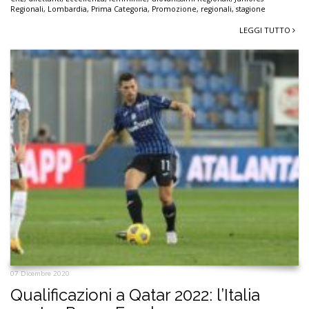
Regionali
,
Lombardia
,
Prima Categoria
,
Promozione
,
regionali
,
stagione
LEGGI TUTTO
07 Dicembre 2020
Qualificazioni a Qatar 2022: l’Italia