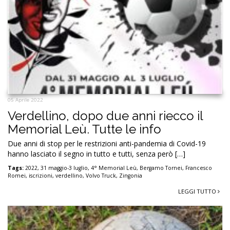
05 Aprile 2022
Verdellino, dopo due anni riecco il
Memorial Leù. Tutte le info
Due anni di stop per le restrizioni anti-pandemia di Covid-19
hanno lasciato il segno in tutto e tutti, senza però […]
Tags:
2022
,
31 maggio-3 luglio
,
4° Memorial Leù
,
Bergamo Tornei
,
Francesco
Romei
,
iscrizioni
,
verdellino
,
Volvo Truck
,
Zingonia
LEGGI TUTTO