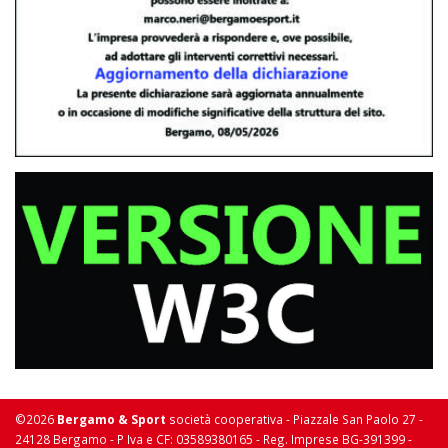
©2026
Bergamo & Sport
società cooperativa - Piazzale San Paolo 27 -
24128 Bergamo - P Iva e CF: 03589380165 - Reg. Imprese BG-391399 -