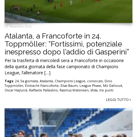
25 Novembre 2025
Atalanta, a Francoforte in 24.
Toppmöller: “Fortissimi, potenziale
inespresso dopo l’addio di Gasperini”
Per la trasferta di mercoledì sera a Francoforte in occasione
della quinta giornata della fase campionato di Champions
League, l’allenatore […]
Tags:
24
,
5a giornata
,
Atalanta
,
Champions League
,
convocati
,
Dino
Toppmöller
,
Eintracht Francoforte
,
Elias Baum
,
League Phase
,
Mo Dahoud
,
Oscar Højlund
,
Raffaele Palladino
,
Rasmus Kristensen
,
sfida
,
tre punti
LEGGI TUTTO