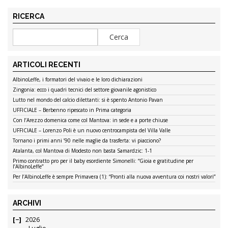
RICERCA
ARTICOLI RECENTI
AlbinoLeffe, i formatori del vivaio e le loro dichiarazioni
Zingonia: ecco i quadri tecnici del settore giovanile agonistico
Lutto nel mondo del calcio dilettanti: si è spento Antonio Pavan
UFFICIALE – Berbenno ripescato in Prima categoria
Con l’Arezzo domenica come col Mantova: in sede e a porte chiuse
UFFICIALE – Lorenzo Poli è un nuovo centrocampista del Villa Valle
Tornano i primi anni ’90 nelle maglie da trasferta: vi piacciono?
Atalanta, col Mantova di Modesto non basta Samardzic: 1-1
Primo contratto pro per il baby esordiente Simonelli: “Gioia e gratitudine per
l’AlbinoLeffe”
Per l’AlbinoLeffe è sempre Primavera (1): “Pronti alla nuova avventura coi nostri valori”
ARCHIVI
2026