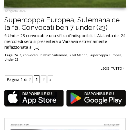
12 Agosto 2024
Supercoppa Europea, Sulemana ce
la fa. Convocati ben 7 under (23)
6 Under 23 convocati e una sfilza d’indisponibili. L’Atalanta dei 24
mercoledì sera si presenterà a Varsavia estremamente
raffazzonata al […]
Tags:
24
,
7
,
convocati
,
Ibrahim Sulemana
,
Real Madrid
,
Supercoppa Europea
,
Under 23
LEGGI TUTTO
Pagina 1 di 2
1
2
»