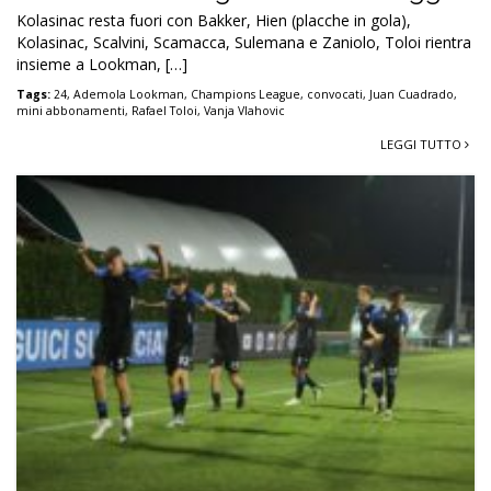
Kolasinac resta fuori con Bakker, Hien (placche in gola),
Kolasinac, Scalvini, Scamacca, Sulemana e Zaniolo, Toloi rientra
insieme a Lookman, […]
Tags:
24
,
Ademola Lookman
,
Champions League
,
convocati
,
Juan Cuadrado
,
mini abbonamenti
,
Rafael Toloi
,
Vanja Vlahovic
LEGGI TUTTO