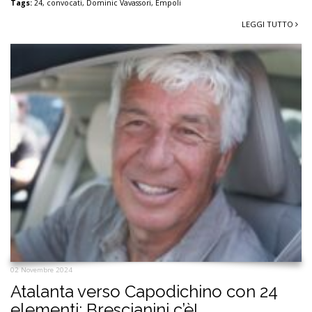
Tags:
24
,
convocati
,
Dominic Vavassori
,
Empoli
LEGGI TUTTO
02 Novembre 2024
Atalanta verso Capodichino con 24
elementi: Brescianini c’è!