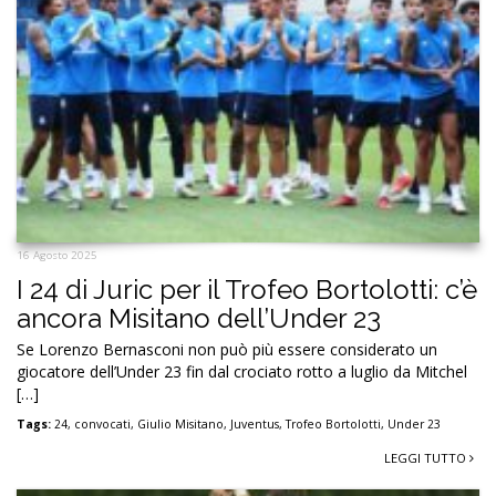
16 Agosto 2025
I 24 di Juric per il Trofeo Bortolotti: c’è
ancora Misitano dell’Under 23
Se Lorenzo Bernasconi non può più essere considerato un
giocatore dell’Under 23 fin dal crociato rotto a luglio da Mitchel
[…]
Tags:
24
,
convocati
,
Giulio Misitano
,
Juventus
,
Trofeo Bortolotti
,
Under 23
LEGGI TUTTO