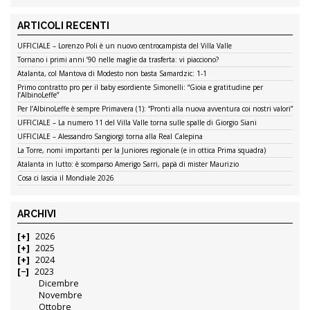
ARTICOLI RECENTI
UFFICIALE – Lorenzo Poli è un nuovo centrocampista del Villa Valle
Tornano i primi anni ’90 nelle maglie da trasferta: vi piacciono?
Atalanta, col Mantova di Modesto non basta Samardzic: 1-1
Primo contratto pro per il baby esordiente Simonelli: “Gioia e gratitudine per
l’AlbinoLeffe”
Per l’AlbinoLeffe è sempre Primavera (1): “Pronti alla nuova avventura coi nostri valori”
UFFICIALE – La numero 11 del Villa Valle torna sulle spalle di Giorgio Siani
UFFICIALE – Alessandro Sangiorgi torna alla Real Calepina
La Torre, nomi importanti per la Juniores regionale (e in ottica Prima squadra)
Atalanta in lutto: è scomparso Amerigo Sarri, papà di mister Maurizio
Cosa ci lascia il Mondiale 2026
ARCHIVI
2026
2025
2024
2023
Dicembre
Novembre
Ottobre