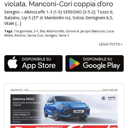
violata, Manconi-Cori coppia d’oro
Seregno – AlbinoLeffe 1-3 (1-0) SEREGNO (3-5-2): Tozzo 6;
Balzano, Uyi 5 (37′ st Mandorlini sv), Solcia; Gemignani 6,5,
Vitale […]
Tags:
11a giornata
,
3-1
,
30a
,
AlbinoLeffe
,
Girone A
,
Jacopo Manconi
,
Luca
Milesi
,
Ritorno
,
Sacha Cori
,
Seregno
,
Serie C
LEGGI TUTTO