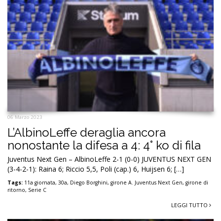
06 Marzo 2023
L’AlbinoLeffe deraglia ancora
nonostante la difesa a 4: 4° ko di fila
Juventus Next Gen – AlbinoLeffe 2-1 (0-0) JUVENTUS NEXT GEN
(3-4-2-1): Raina 6; Riccio 5,5, Poli (cap.) 6, Huijsen 6; […]
Tags:
11a giornata
,
30a
,
Diego Borghini
,
girone A. Juventus Next Gen
,
girone di
ritorno
,
Serie C
LEGGI TUTTO