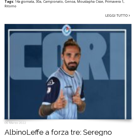
Tags:
14a giornata
,
30a
,
Campionato
,
Genoa
,
Moustapha Cisse
,
Primavera 1
,
Ritorno
LEGGI TUTTO
06 Marzo 2022
AlbinoLeffe a forza tre: Seregno