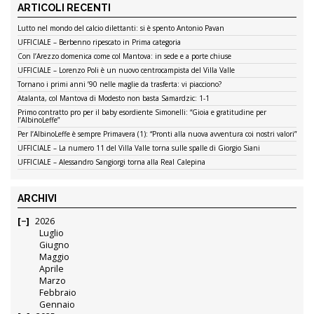
ARTICOLI RECENTI
Lutto nel mondo del calcio dilettanti: si è spento Antonio Pavan
UFFICIALE – Berbenno ripescato in Prima categoria
Con l’Arezzo domenica come col Mantova: in sede e a porte chiuse
UFFICIALE – Lorenzo Poli è un nuovo centrocampista del Villa Valle
Tornano i primi anni ’90 nelle maglie da trasferta: vi piacciono?
Atalanta, col Mantova di Modesto non basta Samardzic: 1-1
Primo contratto pro per il baby esordiente Simonelli: “Gioia e gratitudine per
l’AlbinoLeffe”
Per l’AlbinoLeffe è sempre Primavera (1): “Pronti alla nuova avventura coi nostri valori”
UFFICIALE – La numero 11 del Villa Valle torna sulle spalle di Giorgio Siani
UFFICIALE – Alessandro Sangiorgi torna alla Real Calepina
ARCHIVI
2026
Luglio
Giugno
Maggio
Aprile
Marzo
Febbraio
Gennaio