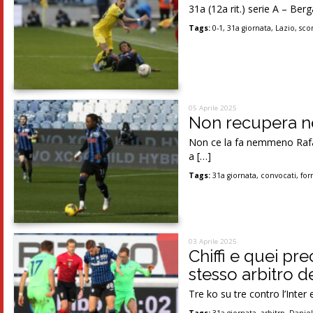
31a (12a rit.) serie A – Be
Tags:
0-1
,
31a giornata
,
Lazio
,
scon
05 Aprile 2025
Non recupera ne
Non ce la fa nemmeno Rafae
a […]
Tags:
31a giornata
,
convocati
,
for
03 Aprile 2025
Chiffi e quei pr
stesso arbitro d
Tre ko su tre contro l’Inte