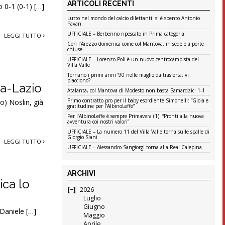
ARTICOLI RECENTI
 0-1 (0-1) […]
Lutto nel mondo del calcio dilettanti: si è spento Antonio
Pavan
UFFICIALE – Berbenno ripescato in Prima categoria
LEGGI TUTTO
Con l’Arezzo domenica come col Mantova: in sede e a porte
chiuse
UFFICIALE – Lorenzo Poli è un nuovo centrocampista del
Villa Valle
Tornano i primi anni ’90 nelle maglie da trasferta: vi
piacciono?
ta-Lazio
Atalanta, col Mantova di Modesto non basta Samardzic: 1-1
Primo contratto pro per il baby esordiente Simonelli: “Gioia e
o) Noslin, già
gratitudine per l’AlbinoLeffe”
Per l’AlbinoLeffe è sempre Primavera (1): “Pronti alla nuova
avventura coi nostri valori”
UFFICIALE – La numero 11 del Villa Valle torna sulle spalle di
Giorgio Siani
LEGGI TUTTO
UFFICIALE – Alessandro Sangiorgi torna alla Real Calepina
ARCHIVI
ica lo
2026
Luglio
Giugno
 Daniele […]
Maggio
Aprile