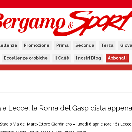
cellenza
Promozione
Prima
Seconda
Terza
Giova
Eccellenze orobiche
Il Caffè
I nostri Blog
Abbonati
ta a Lecce: la Roma del Gasp dista appen
 Stadio Via del Mare-Ettore Giardiniero – lunedì 6 aprile (ore 15) Lecce