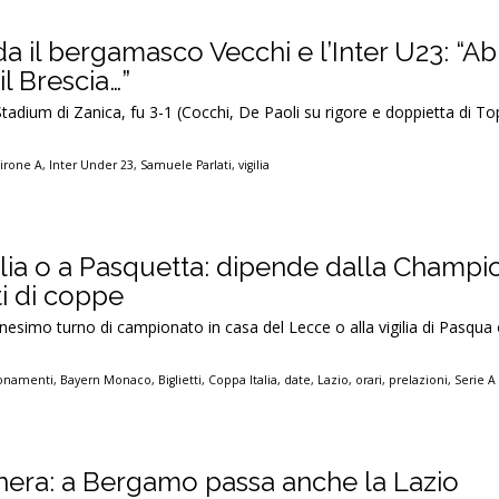
ida il bergamasco Vecchi e l’Inter U23: “
l Brescia…”
tadium di Zanica, fu 3-1 (Cocchi, De Paoli su rigore e doppietta di Top
irone A
,
Inter Under 23
,
Samuele Parlati
,
vigilia
ilia o a Pasquetta: dipende dalla Champi
ti di coppe
tunesimo turno di campionato in casa del Lecce o alla vigilia di Pasqua
onamenti
,
Bayern Monaco
,
Biglietti
,
Coppa Italia
,
date
,
Lazio
,
orari
,
prelazioni
,
Serie A
i nera: a Bergamo passa anche la Lazio