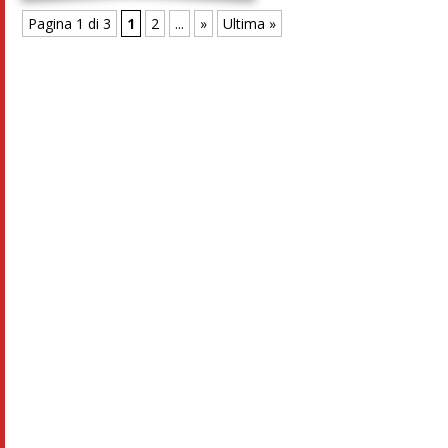
Pagina 1 di 3
1
2
...
»
Ultima »