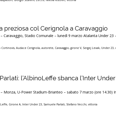
Raspadori
,
Giorgio Scalvini
,
Lecce
,
Nikola Krstovic
,
vittoria
ia preziosa col Cerignola a Caravaggio
C – Caravaggio, Stadio Comunale – lunedì 9 marzo Atalanta Under 23
 Cortinovis
,
Audace Cerignola
,
autorete
,
Caravaggio
,
girone V
,
Sergej Levak
,
Under 23
,
i Parlati: l’AlbinoLeffe sbanca l’Inter Under
C – Monza, U-Power Stadium-Brianteo – sabato 7 marzo (ore 14.30) I
oLeffe
,
Girone A
,
Inter Under 23
,
Samuele Parlati
,
Stefano Vecchi
,
vittoria