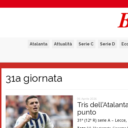
Atalanta
Attualità
Serie C
Serie D
Ec
31a giornata
06 Aprile 2026
Tris dell’Atalan
punto
31ª (12ª R) serie A – Lecce,