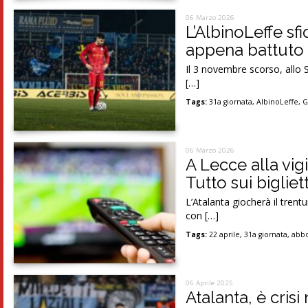
06 Marzo 2026
L’AlbinoLeffe sf
appena battuto i
Il 3 novembre scorso, allo S
[…]
Tags:
31a giornata
,
AlbinoLeffe
,
G
06 Marzo 2026
A Lecce alla vig
Tutto sui bigliet
L’Atalanta giocherà il tren
con […]
Tags:
22 aprile
,
31a giornata
,
abb
06 Aprile 2025
Atalanta, è cris