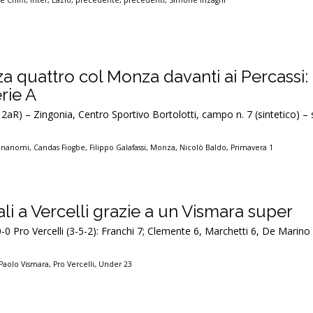
e Chiffi
,
Inter
,
Lazio
,
precedente
,
precedenti
,
Simone Inzaghi
a quattro col Monza davanti ai Percassi:
erie A
2aR) – Zingonia, Centro Sportivo Bortolotti, campo n. 7 (sintetico) –
onanomi
,
Candas Fiogbe
,
Filippo Galafassi
,
Monza
,
Nicolò Baldo
,
Primavera 1
li a Vercelli grazie a un Vismara super
0-0 Pro Vercelli (3-5-2): Franchi 7; Clemente 6, Marchetti 6, De Marino 
Paolo Vismara
,
Pro Vercelli
,
Under 23