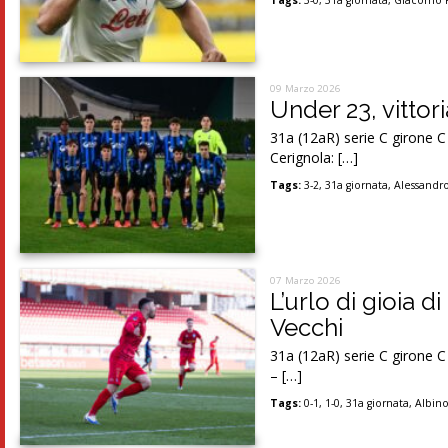
Tags:
3-0
,
31a giornata
,
Giacomo 
09 Marzo 2026
Under 23, vittor
31a (12aR) serie C girone 
Cerignola: […]
Tags:
3-2
,
31a giornata
,
Alessandro
07 Marzo 2026
L’urlo di gioia d
Vecchi
31a (12aR) serie C girone 
– […]
Tags:
0-1
,
1-0
,
31a giornata
,
Albin