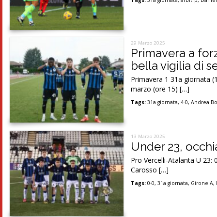
Tags:
31a giornata
,
arbitrp
,
Daniel
29 Marzo 2025
Primavera a forz
bella vigilia di s
Primavera 1 31a giornata (1
marzo (ore 15) […]
Tags:
31a giornata
,
4-0
,
Andrea B
13 Marzo 2025
Under 23, occhia
Pro Vercelli-Atalanta U 23: 
Carosso […]
Tags:
0-0
,
31a giornata
,
Girone A
,