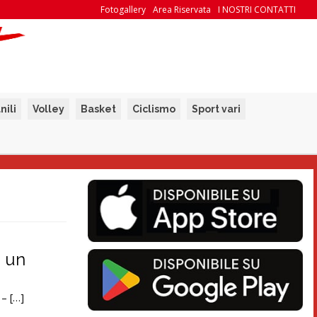
Fotogallery
Area Riservata
I NOSTRI CONTATTI
nili
Volley
Basket
Ciclismo
Sport vari
a un
 – […]