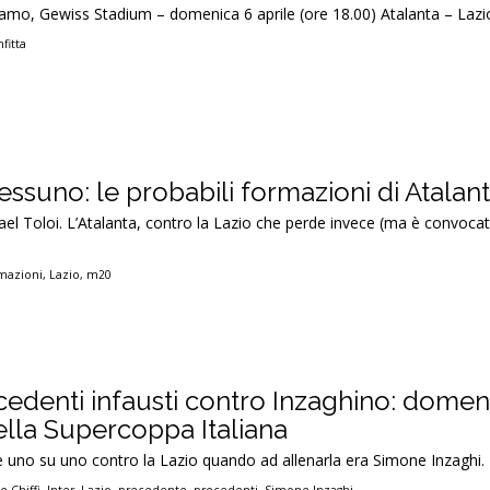
rgamo, Gewiss Stadium – domenica 6 aprile (ore 18.00) Atalanta – Lazio
fitta
ssuno: le probabili formazioni di Atalan
l Toloi. L’Atalanta, contro la Lazio che perde invece (ma è convocat
mazioni
,
Lazio
,
m20
ecedenti infausti contro Inzaghino: domen
ella Supercoppa Italiana
r e uno su uno contro la Lazio quando ad allenarla era Simone Inzaghi.