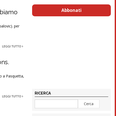
Abbonati
Abbiamo
alovic). per
LEGGI TUTTO
ons.
 o a Pasquetta,
RICERCA
LEGGI TUTTO