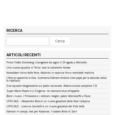
RICERCA
ARTICOLI RECENTI
Primo Trofeo Disimberg: triangolare da sogno il 29 agosto a Montello
Una nuova squadra in Terza: ecco la Lokomotiv Farese
Kamaldeen torna dalle ferie, Atalanta in vacanza fino a mercoledì mattina
L’Arezzo spaventa la Dea, Sulemana-Ederson-Krstovic (neo papà per la seconda volta)
lo ribaltano
Due squadre bergamasche sul podio nazionale: Albano ancora campione CSI
Super Mario Pasalic è a Zingonia: ne mancano due all’appello
Bene i nuovi, i Primavera e i veterani meglio: poker AlbinoLeffe a Pavia
UFFICIALE – Alessandro Brais è un nuovo giocatore della Real Calepina
UFFICIALE – Lorenzo Gandolfi è un nuovo giocatore del Villa Valle
Ederson in campo, test per Kolasinac: il sabato felice di Sarri