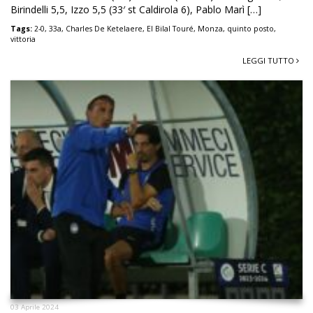
Birindelli 5,5, Izzo 5,5 (33′ st Caldirola 6), Pablo Marì […]
Tags:
2-0
,
33a
,
Charles De Ketelaere
,
El Bilal Touré
,
Monza
,
quinto posto
,
vittoria
LEGGI TUTTO
03 Aprile 2024