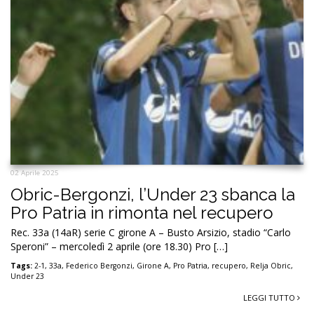
02 Aprile 2025
Obric-Bergonzi, l’Under 23 sbanca la
Pro Patria in rimonta nel recupero
Rec. 33a (14aR) serie C girone A – Busto Arsizio, stadio “Carlo
Speroni” – mercoledì 2 aprile (ore 18.30) Pro […]
Tags:
2-1
,
33a
,
Federico Bergonzi
,
Girone A
,
Pro Patria
,
recupero
,
Relja Obric
,
Under 23
LEGGI TUTTO