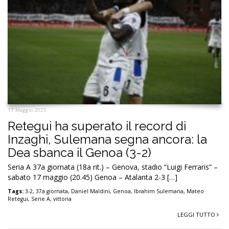
17 Maggio 2025
Retegui ha superato il record di
Inzaghi, Sulemana segna ancora: la
Dea sbanca il Genoa (3-2)
Seria A 37a giornata (18a rit.) – Genova, stadio “Luigi Ferraris” –
sabato 17 maggio (20.45) Genoa – Atalanta 2-3 […]
Tags:
3-2
,
37a giornata
,
Daniel Maldini
,
Genoa
,
Ibrahim Sulemana
,
Mateo
Retegui
,
Serie A
,
vittoria
LEGGI TUTTO