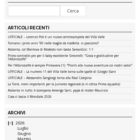
ARTICOLI RECENTI
UFFICIALE – Lorenzo Poli è un nuovo centrocampista del Villa Valle
Tornano i primi anni ’90 nelle maglie da trasferta: vi piacciono?
Atalanta, col Mantova di Modesto non basta Samardzic: 1-1
Primo contratto pro per il baby esordiente Simonelli: “Gioia e gratitudine per
l’AlbinoLeffe”
Per l’AlbinoLeffe è sempre Primavera (1): “Pronti alla nuova avventura coi nostri valori”
UFFICIALE – La numero 11 del Villa Valle torna sulle spalle di Giorgio Siani
UFFICIALE – Alessandro Sangiorgi torna alla Real Calepina
La Torre, nomi importanti per la Juniores regionale (e in ottica Prima squadra)
Atalanta in lutto: è scomparso Amerigo Sarri, papà di mister Maurizio
Cosa ci lascia il Mondiale 2026
ARCHIVI
2026
Luglio
Giugno
Maggio