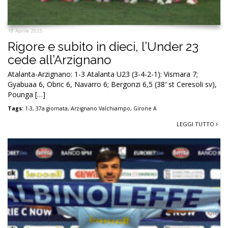
18 Aprile 2025
Rigore e subito in dieci, l’Under 23
cede all’Arzignano
Atalanta-Arzignano: 1-3 Atalanta U23 (3-4-2-1): Vismara 7;
Gyabuaa 6, Obric 6, Navarro 6; Bergonzi 6,5 (38′ st Ceresoli sv),
Pounga […]
Tags:
1-3
,
37a giornata
,
Arzignano Valchiampo
,
Girone A
LEGGI TUTTO