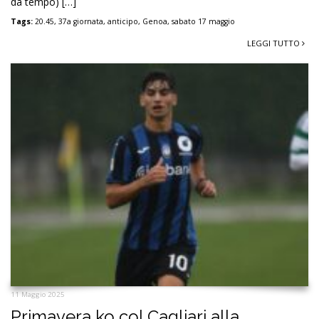
da tempo) […]
Tags:
20.45
,
37a giornata
,
anticipo
,
Genoa
,
sabato 17 maggio
LEGGI TUTTO
11 Maggio 2025
Primavera ko col Cagliari alla