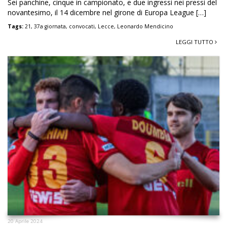
Sei panchine, cinque in campionato, e due ingressi nei pressi del
novantesimo, il 14 dicembre nel girone di Europa League […]
Tags:
21
,
37a giornata
,
convocati
,
Lecce
,
Leonardo Mendicino
LEGGI TUTTO
20 Aprile 2024