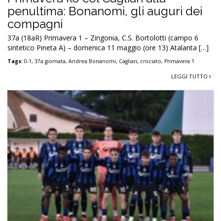
penultima: Bonanomi, gli auguri dei
compagni
37a (18aR) Primavera 1 – Zingonia, C.S. Bortolotti (campo 6
sintetico Pineta A) – domenica 11 maggio (ore 13) Atalanta […]
Tags:
0-1
,
37a giornata
,
Andrea Bonanomi
,
Cagliari
,
crociato
,
Primavera 1
LEGGI TUTTO