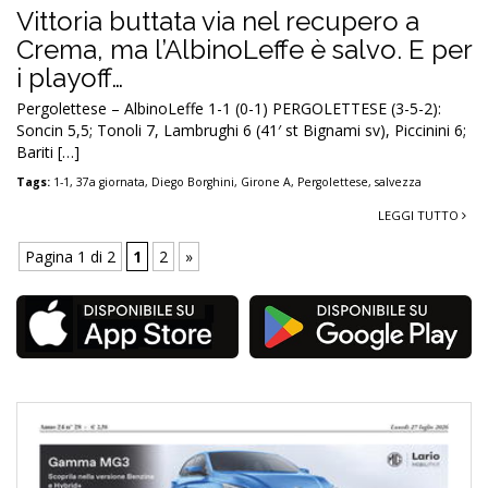
Vittoria buttata via nel recupero a
Crema, ma l’AlbinoLeffe è salvo. E per
i playoff…
Pergolettese – AlbinoLeffe 1-1 (0-1) PERGOLETTESE (3-5-2):
Soncin 5,5; Tonoli 7, Lambrughi 6 (41′ st Bignami sv), Piccinini 6;
Bariti […]
Tags:
1-1
,
37a giornata
,
Diego Borghini
,
Girone A
,
Pergolettese
,
salvezza
LEGGI TUTTO
Pagina 1 di 2
1
2
»