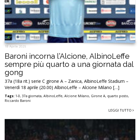
18 Aprile 2025
Baroni incorna l’Alcione, AlbinoLeffe
sempre più quarto a una giornata dal
gong
37a (18a rit.) serie C girone A – Zanica, AlbinoLeffe Stadium –
Venerdì 18 aprile (20.00) AlbinoLeffe – Alcione Milano […]
Tags:
1-0
,
37a giornata
,
AlbinoLeffe
,
Alcione Milano
,
Girone A
,
quarto posto
,
Riccardo Baroni
LEGGI TUTTO