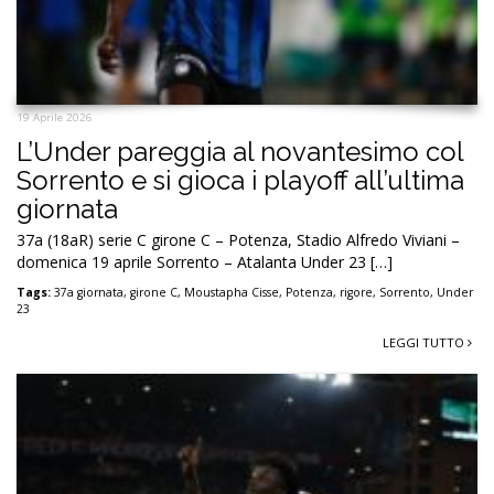
19 Aprile 2026
L’Under pareggia al novantesimo col
Sorrento e si gioca i playoff all’ultima
giornata
37a (18aR) serie C girone C – Potenza, Stadio Alfredo Viviani –
domenica 19 aprile Sorrento – Atalanta Under 23 […]
Tags:
37a giornata
,
girone C
,
Moustapha Cisse
,
Potenza
,
rigore
,
Sorrento
,
Under
23
LEGGI TUTTO