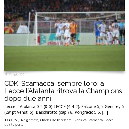
18 Maggio 2024
CDK-Scamacca, sempre loro: a
Lecce l’Atalanta ritrova la Champions
dopo due anni
Lecce – Atalanta 0-2 (0-0) LECCE (4-4-2): Falcone 5,5; Gendrey 6
(29′ pt Venuti 6), Baschirotto (cap.) 6, Pongracic 5,5, […]
Tags:
2-0
,
37a giornata
,
Charles De Ketelaere
,
Gianluca Scamacca
,
Lecce
,
quinto posto