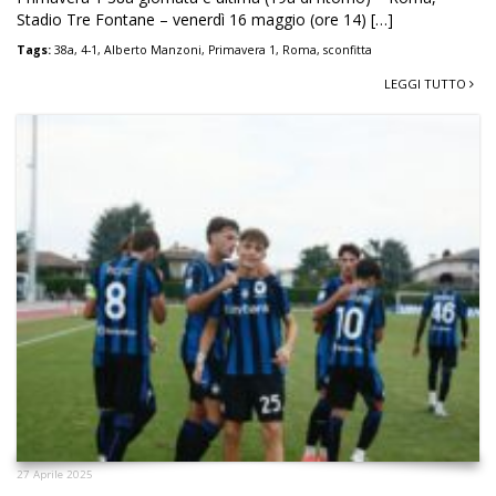
Stadio Tre Fontane – venerdì 16 maggio (ore 14) […]
Tags:
38a
,
4-1
,
Alberto Manzoni
,
Primavera 1
,
Roma
,
sconfitta
LEGGI TUTTO
27 Aprile 2025