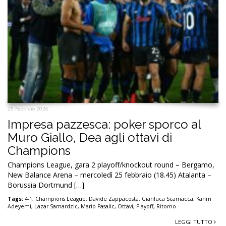
25 Febbraio 2026
Impresa pazzesca: poker sporco al
Muro Giallo, Dea agli ottavi di
Champions
Champions League, gara 2 playoff/knockout round – Bergamo,
New Balance Arena – mercoledì 25 febbraio (18.45) Atalanta –
Borussia Dortmund […]
Tags:
4-1
,
Champions League
,
Davide Zappacosta
,
Gianluca Scamacca
,
Karim
Adeyemi
,
Lazar Samardzic
,
Mario Pasalic
,
Ottavi
,
Playoff
,
Ritorno
LEGGI TUTTO