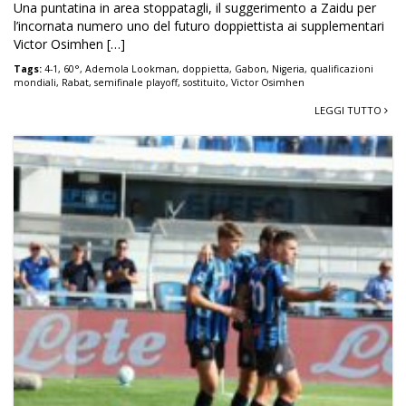
Una puntatina in area stoppatagli, il suggerimento a Zaidu per
l’incornata numero uno del futuro doppiettista ai supplementari
Victor Osimhen […]
Tags:
4-1
,
60°
,
Ademola Lookman
,
doppietta
,
Gabon
,
Nigeria
,
qualificazioni
mondiali
,
Rabat
,
semifinale playoff
,
sostituito
,
Victor Osimhen
LEGGI TUTTO