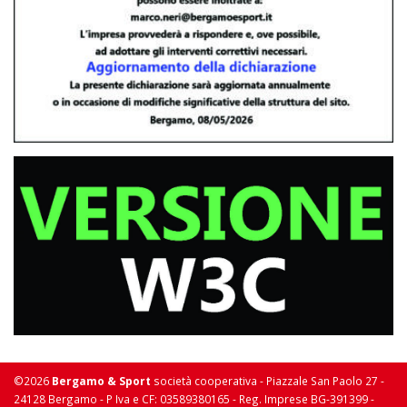
©2026
Bergamo & Sport
società cooperativa - Piazzale San Paolo 27 -
24128 Bergamo - P Iva e CF: 03589380165 - Reg. Imprese BG-391399 -