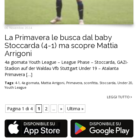
06 Novembre 2024
La Primavera le busca dal baby
Stoccarda (4-1) ma scopre Mattia
Arrigoni
4a giornata Youth League – League Phase – Stoccarda, GAZi-
Stadion auf der Waldau Vfb Stuttgart Under 19 – Atalanta
Primavera […]
Tags:
4-1
,
4a giornata
,
Mattia Arrigoni
,
Primavera
,
sconfitta
,
Stoccarda
,
Under 20
,
Youth League
LEGGI TUTTO
Pagina 1 di 4
1
2
...
»
Ultima »