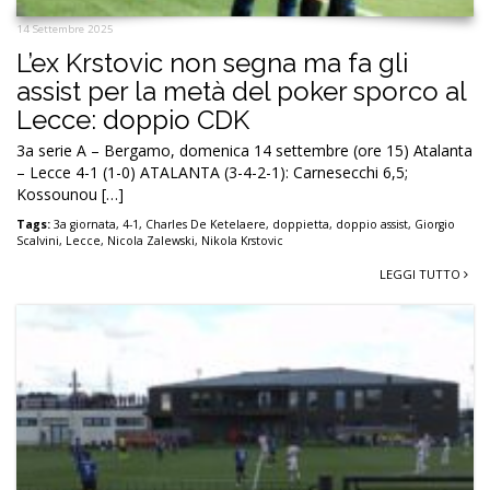
14 Settembre 2025
L’ex Krstovic non segna ma fa gli
assist per la metà del poker sporco al
Lecce: doppio CDK
3a serie A – Bergamo, domenica 14 settembre (ore 15) Atalanta
– Lecce 4-1 (1-0) ATALANTA (3-4-2-1): Carnesecchi 6,5;
Kossounou […]
Tags:
3a giornata
,
4-1
,
Charles De Ketelaere
,
doppietta
,
doppio assist
,
Giorgio
Scalvini
,
Lecce
,
Nicola Zalewski
,
Nikola Krstovic
LEGGI TUTTO