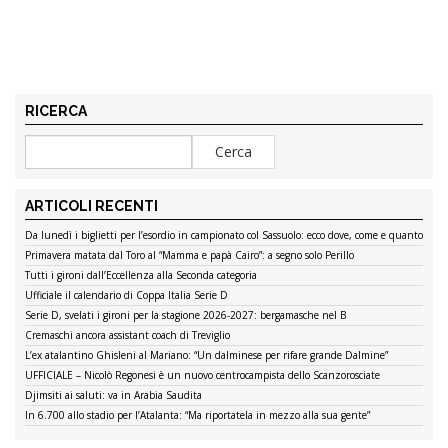
RICERCA
ARTICOLI RECENTI
Da lunedì i biglietti per l’esordio in campionato col Sassuolo: ecco dove, come e quanto
Primavera matata dal Toro al “Mamma e papà Cairo”: a segno solo Perillo
Tutti i gironi dall’Eccellenza alla Seconda categoria
Ufficiale il calendario di Coppa Italia Serie D
Serie D, svelati i gironi per la stagione 2026-2027: bergamasche nel B
Cremaschi ancora assistant coach di Treviglio
L’ex atalantino Ghisleni al Mariano: “Un dalminese per rifare grande Dalmine”
UFFICIALE – Nicolò Regonesi è un nuovo centrocampista dello Scanzorosciate
Djimsiti ai saluti: va in Arabia Saudita
In 6.700 allo stadio per l’Atalanta: “Ma riportatela in mezzo alla sua gente”