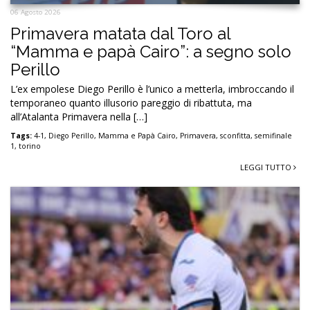
06 Agosto 2026
Primavera matata dal Toro al
“Mamma e papà Cairo”: a segno solo
Perillo
L’ex empolese Diego Perillo è l’unico a metterla, imbroccando il
temporaneo quanto illusorio pareggio di ribattuta, ma
all’Atalanta Primavera nella […]
Tags:
4-1
,
Diego Perillo
,
Mamma e Papà Cairo
,
Primavera
,
sconfitta
,
semifinale
1
,
torino
LEGGI TUTTO