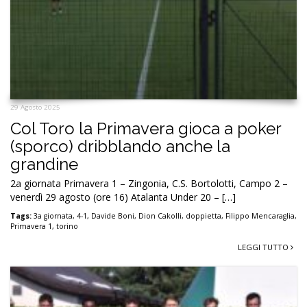
29 Agosto 2025
Col Toro la Primavera gioca a poker
(sporco) dribblando anche la
grandine
2a giornata Primavera 1 – Zingonia, C.S. Bortolotti, Campo 2 –
venerdì 29 agosto (ore 16) Atalanta Under 20 – […]
Tags:
3a giornata
,
4-1
,
Davide Boni
,
Dion Cakolli
,
doppietta
,
Filippo Mencaraglia
,
Primavera 1
,
torino
LEGGI TUTTO