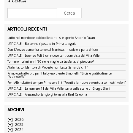
RICERCA
ARTICOLI RECENTI
Lutto nel mondo del calcio dilettanti: si è spento Antonio Pavan
UFFICIALE – Berbenno ripescato in Prima categoria
Con l’Arezzo domenica come col Mantova: in sede e a porte chiuse
UFFICIALE – Lorenzo Poli è un nuovo centrocampista del Villa Valle
Tornano i primi anni ’90 nelle maglie da trasferta: vi piacciono?
Atalanta, col Mantova di Modesto non basta Samardzic: 1-1
Primo contratto pro per il baby esordiente Simonelli: “Gioia e gratitudine per
l’AlbinoLeffe”
Per l’AlbinoLeffe è sempre Primavera (1): “Pronti alla nuova avventura coi nostri valori”
UFFICIALE – La numero 11 del Villa Valle torna sulle spalle di Giorgio Siani
UFFICIALE – Alessandro Sangiorgi torna alla Real Calepina
ARCHIVI
2026
2025
2024