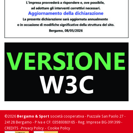
©2026
Bergamo & Sport
società cooperativa - Piazzale San Paolo 27 -
24128 Bergamo - P Iva e CF: 03589380165 - Reg. Imprese BG-391399 -
-
-
CREDITS
Privacy Policy
Cookie Policy