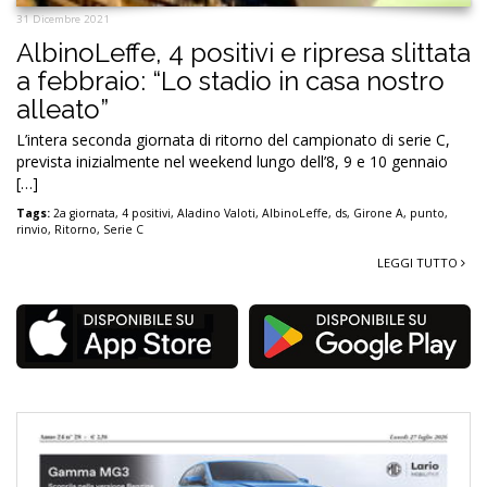
31 Dicembre 2021
AlbinoLeffe, 4 positivi e ripresa slittata
a febbraio: “Lo stadio in casa nostro
alleato”
L’intera seconda giornata di ritorno del campionato di serie C,
prevista inizialmente nel weekend lungo dell’8, 9 e 10 gennaio
[…]
Tags:
2a giornata
,
4 positivi
,
Aladino Valoti
,
AlbinoLeffe
,
ds
,
Girone A
,
punto
,
rinvio
,
Ritorno
,
Serie C
LEGGI TUTTO