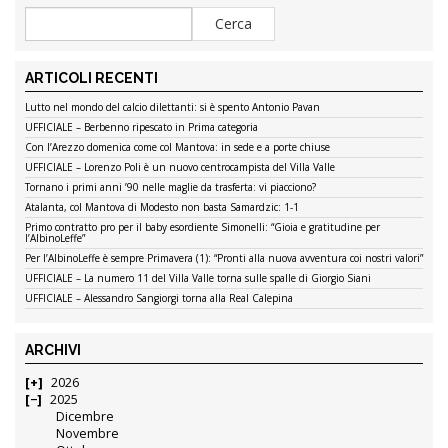
ARTICOLI RECENTI
Lutto nel mondo del calcio dilettanti: si è spento Antonio Pavan
UFFICIALE – Berbenno ripescato in Prima categoria
Con l’Arezzo domenica come col Mantova: in sede e a porte chiuse
UFFICIALE – Lorenzo Poli è un nuovo centrocampista del Villa Valle
Tornano i primi anni ’90 nelle maglie da trasferta: vi piacciono?
Atalanta, col Mantova di Modesto non basta Samardzic: 1-1
Primo contratto pro per il baby esordiente Simonelli: “Gioia e gratitudine per
l’AlbinoLeffe”
Per l’AlbinoLeffe è sempre Primavera (1): “Pronti alla nuova avventura coi nostri valori”
UFFICIALE – La numero 11 del Villa Valle torna sulle spalle di Giorgio Siani
UFFICIALE – Alessandro Sangiorgi torna alla Real Calepina
ARCHIVI
2026
2025
Dicembre
Novembre