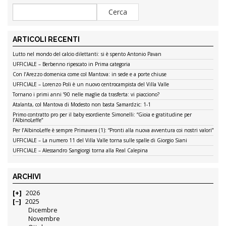
ARTICOLI RECENTI
Lutto nel mondo del calcio dilettanti: si è spento Antonio Pavan
UFFICIALE – Berbenno ripescato in Prima categoria
Con l’Arezzo domenica come col Mantova: in sede e a porte chiuse
UFFICIALE – Lorenzo Poli è un nuovo centrocampista del Villa Valle
Tornano i primi anni ’90 nelle maglie da trasferta: vi piacciono?
Atalanta, col Mantova di Modesto non basta Samardzic: 1-1
Primo contratto pro per il baby esordiente Simonelli: “Gioia e gratitudine per
l’AlbinoLeffe”
Per l’AlbinoLeffe è sempre Primavera (1): “Pronti alla nuova avventura coi nostri valori”
UFFICIALE – La numero 11 del Villa Valle torna sulle spalle di Giorgio Siani
UFFICIALE – Alessandro Sangiorgi torna alla Real Calepina
ARCHIVI
2026
2025
Dicembre
Novembre