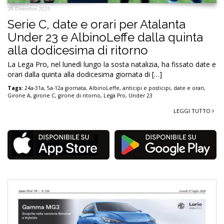
29 Dicembre 2025
Serie C, date e orari per Atalanta
Under 23 e AlbinoLeffe dalla quinta
alla dodicesima di ritorno
La Lega Pro, nel lunedì lungo la sosta natalizia, ha fissato date e
orari dalla quinta alla dodicesima giornata di […]
Tags:
24a-31a
,
5a-12a giornata
,
AlbinoLeffe
,
anticipi e posticipi
,
date e orari
,
Girone A
,
girone C
,
girone di ritorno
,
Lega Pro
,
Under 23
LEGGI TUTTO