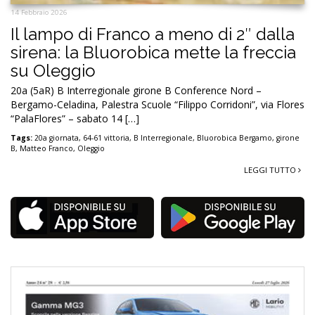
14 Febbraio 2026
Il lampo di Franco a meno di 2″ dalla
sirena: la Bluorobica mette la freccia
su Oleggio
20a (5aR) B Interregionale girone B Conference Nord –
Bergamo-Celadina, Palestra Scuole “Filippo Corridoni”, via Flores
“PalaFlores” – sabato 14 […]
Tags:
20a giornata
,
64-61 vittoria
,
B Interregionale
,
Bluorobica Bergamo
,
girone
B
,
Matteo Franco
,
Oleggio
LEGGI TUTTO