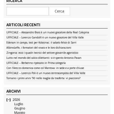
RICERCA
ARTICOLI RECENTI
UFFICIALE – Alessandro Brais è un nuovo giocatore della Real Calepina
UFFICIALE – Lorenzo Gandolfi è un nuovo giocatore del Villa Valle
Ederson in campo, test per Kolasinac: il sabato felice di Sarri
AlbinoLeffe, i formatori del vivaio e le loro dichiarazioni
Zingonia: ecco i quadri tecnici del settore giovanile agonistico
Lutto nel mondo del calcio dilettanti: si è spento Antonio Pavan
UFFICIALE – Berbenno ripescato in Prima categoria
Con l’Arezzo domenica come col Mantova: in sede e a porte chiuse
UFFICIALE – Lorenzo Poli è un nuovo centrocampista del Villa Valle
Tornano i primi anni ’90 nelle maglie da trasferta: vi piacciono?
ARCHIVI
2026
Luglio
Giugno
Maggio