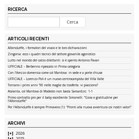
RICERCA
ARTICOLI RECENTI
AlbinoLeffe, i formatori del vivaio e le loro dichiarazioni
Zingonia: ecco i quadri tecnici del settore giovanile agonistico
Lutto nel mondo del calcio dilettanti: si è spento Antonio Pavan
UFFICIALE – Berbenno ripescato in Prima categoria
Con l’Arezzo domenica come col Mantova: in sede e a porte chiuse
UFFICIALE – Lorenzo Poli è un nuovo centrocampista del Villa Valle
Tornano i primi anni ’90 nelle maglie da trasferta: vi piacciono?
Atalanta, col Mantova di Modesto non basta Samardzic: 1-1
Primo contratto pro per il baby esordiente Simonelli: “Gioia e gratitudine per
l’AlbinoLeffe”
Per l’AlbinoLeffe è sempre Primavera (1): “Pronti alla nuova avventura coi nostri valori”
ARCHIVI
2026
2025