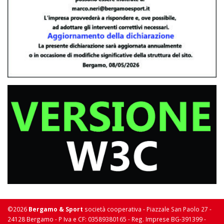
©2026
Bergamo & Sport
società cooperativa - Piazzale San Paolo 27 -
24128 Bergamo - P Iva e CF: 03589380165 - Reg. Imprese BG-391399 -