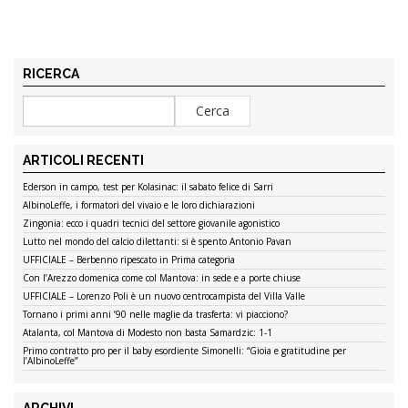
RICERCA
ARTICOLI RECENTI
Ederson in campo, test per Kolasinac: il sabato felice di Sarri
AlbinoLeffe, i formatori del vivaio e le loro dichiarazioni
Zingonia: ecco i quadri tecnici del settore giovanile agonistico
Lutto nel mondo del calcio dilettanti: si è spento Antonio Pavan
UFFICIALE – Berbenno ripescato in Prima categoria
Con l’Arezzo domenica come col Mantova: in sede e a porte chiuse
UFFICIALE – Lorenzo Poli è un nuovo centrocampista del Villa Valle
Tornano i primi anni ’90 nelle maglie da trasferta: vi piacciono?
Atalanta, col Mantova di Modesto non basta Samardzic: 1-1
Primo contratto pro per il baby esordiente Simonelli: “Gioia e gratitudine per
l’AlbinoLeffe”
ARCHIVI