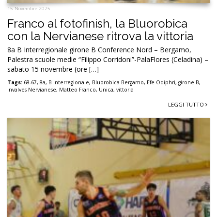
15 Novembre 2025
Franco al fotofinish, la Bluorobica
con la Nervianese ritrova la vittoria
8a B Interregionale girone B Conference Nord – Bergamo,
Palestra scuole medie “Filippo Corridoni”-PalaFlores (Celadina) –
sabato 15 novembre (ore […]
Tags:
68-67
,
8a
,
B Interregionale
,
Bluorobica Bergamo
,
Efe Odiphri
,
girone B
,
Invalves Nervianese
,
Matteo Franco
,
Unica
,
vittoria
LEGGI TUTTO