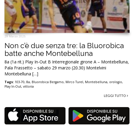
29 Marzo 2025
Non c’è due senza tre: la Bluorobica
batte anche Montebelluna
8a (1a rit.) Play In-Out B Interregionale girone A – Montebelluna,
Pala Frassetto – sabato 29 marzo (20.30) Montelvini
Montebelluna […]
Tags:
103-70
,
8a
,
Bluorobica Bergamo
,
Mirco Turel
,
Montebelluna
,
orologio
,
Play In-Out
,
vittoria
LEGGI TUTTO