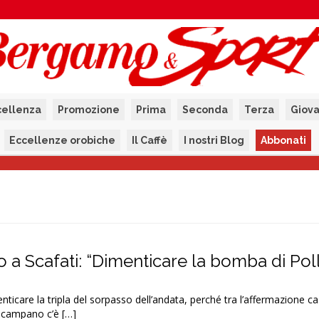
cellenza
Promozione
Prima
Seconda
Terza
Giova
Eccellenze orobiche
Il Caffè
I nostri Blog
Abbonati
a Scafati: “Dimenticare la bomba di Pol
nticare la tripla del sorpasso dell’andata, perché tra l’affermazione c
s campano c’è […]