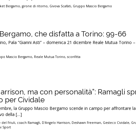
sket Bergamo
,
girone di ritorno
,
Givova Scafati
,
Gruppo Mascio Bergamo
ergamo, che disfatta a Torino: 99-66
rino, Pala “Gianni Asti” – domenica 21 dicembre Reale Mutua Torino 
ppo Mascio Bergamo
,
Reale Mutua Torino
,
sconfitta
arrison, ma con personalità”: Ramagli sp
 per Cividale
cembre, la Gruppo Mascio Bergamo scende in campo per affrontare l
ivo della […]
 del Friuli
,
coach Ramagli
,
D'Angelo Harrison
,
Deshawn Freeman
,
Gesteco Cividale
,
Gr
i Sport