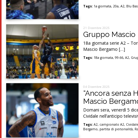
Tags:
1a giornata
,
20a
,
A2
,
Blu Ba
21 Dicembre 2025
Gruppo Mascio B
18a giornata serie A2 – To
Mascio Bergamo […]
Tags:
18a giornata
,
99-66
,
A2
,
Gru
04 Dicembre 2025
“Ancora senza H
Mascio Bergamo
Domani sera, venerdì 5 di
Cividale nell’anticipo televis
Tags:
A2
,
campionato A2
,
Cividale
Bergamo
,
partita di personalità
,
Ra