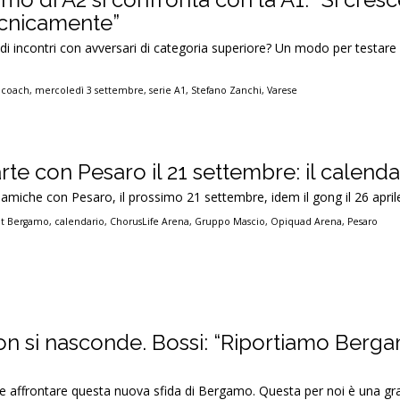
ecnicamente”
lo di incontri con avversari di categoria superiore? Un modo per testar
,
coach
,
mercoledì 3 settembre
,
serie A1
,
Stefano Zanchi
,
Varese
arte con Pesaro il 21 settembre: il calenda
 amiche con Pesaro, il prossimo 21 settembre, idem il gong il 26 april
et Bergamo
,
calendario
,
ChorusLife Arena
,
Gruppo Mascio
,
Opiquad Arena
,
Pesaro
on si nasconde. Bossi: “Riportiamo Berga
e e affrontare questa nuova sfida di Bergamo. Questa per noi è una gr