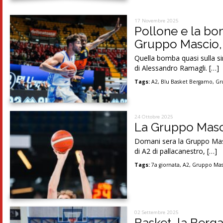
17 Novembre 2025
Pollone e la bom
Gruppo Mascio, 
Quella bomba quasi sulla si
di Alessandro Ramagli. […]
Tags:
A2
,
Blu Basket Bergamo
,
Gr
24 Ottobre 2025
La Gruppo Mascio
Domani sera la Gruppo Masc
di A2 di pallacanestro, […]
Tags:
7a giornata
,
A2
,
Gruppo Mas
02 Settembre 2025
Basket, la Berga