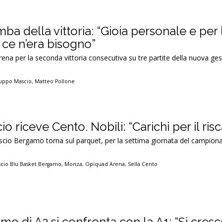
ba della vittoria: “Gioia personale e per 
ce n’era bisogno”
rena per la seconda vittoria consecutiva su tre partite della nuova ge
uppo Mascio
,
Matteo Pollone
 riceve Cento. Nobili: “Carichi per il risc
io Bergamo torna sul parquet, per la settima giornata del campion
cio Blu Basket Bergamo
,
Monza
,
Opiquad Arena
,
Sella Cento
mo di A2 si confronta con la A1: “Si cres