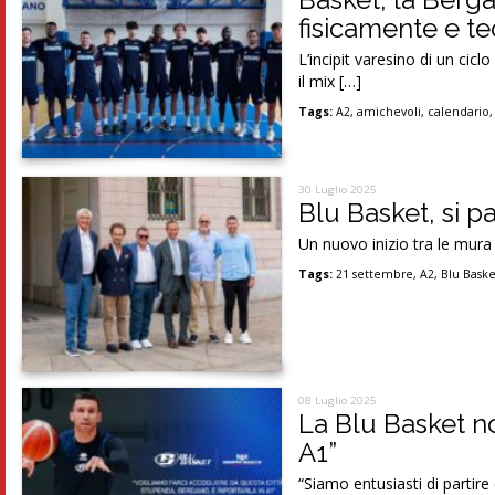
fisicamente e t
L’incipit varesino di un cic
il mix […]
Tags:
A2
,
amichevoli
,
calendario
30 Luglio 2025
Blu Basket, si p
Un nuovo inizio tra le mura
Tags:
21 settembre
,
A2
,
Blu Bask
08 Luglio 2025
La Blu Basket n
A1”
“Siamo entusiasti di partir