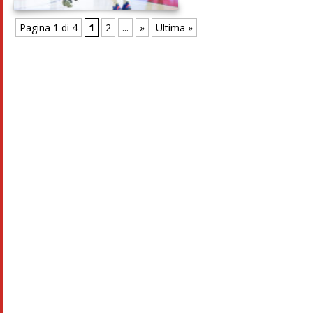
Pagina 1 di 4
1
2
...
»
Ultima »