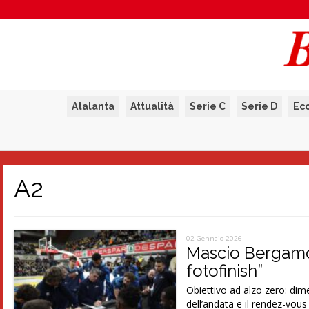
Atalanta
Attualità
Serie C
Serie D
Ec
A2
02 Gennaio 2026
Mascio Bergamo 
fotofinish”
Obiettivo ad alzo zero: dime
dell’andata e il rendez-vou