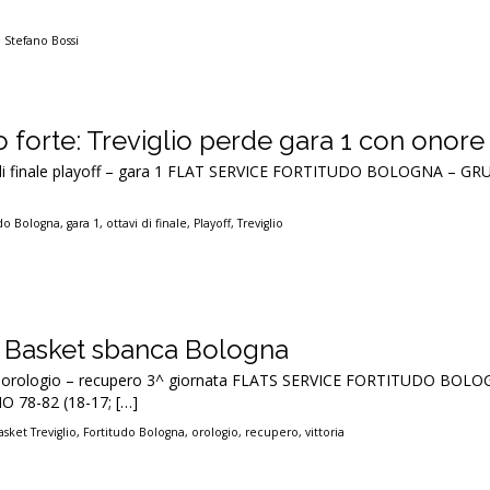
,
Stefano Bossi
 forte: Treviglio perde gara 1 con onore
ti di finale playoff – gara 1 FLAT SERVICE FORTITUDO BOLOGNA – 
udo Bologna
,
gara 1
,
ottavi di finale
,
Playoff
,
Treviglio
 Basket sbanca Bologna
se orologio – recupero 3^ giornata FLATS SERVICE FORTITUDO BOL
 78-82 (18-17; […]
asket Treviglio
,
Fortitudo Bologna
,
orologio
,
recupero
,
vittoria