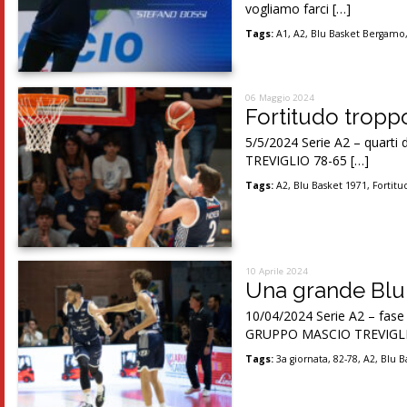
vogliamo farci […]
Tags:
A1
,
A2
,
Blu Basket Bergamo
06 Maggio 2024
Fortitudo troppo
5/5/2024 Serie A2 – quar
TREVIGLIO 78-65 […]
Tags:
A2
,
Blu Basket 1971
,
Fortit
10 Aprile 2024
Una grande Blu
10/04/2024 Serie A2 – fa
GRUPPO MASCIO TREVIGLIO
Tags:
3a giornata
,
82-78
,
A2
,
Blu B