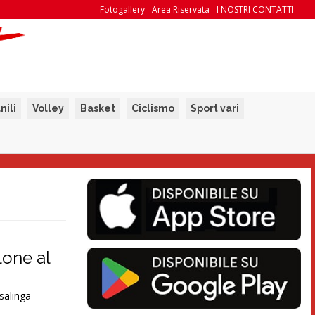
Fotogallery
Area Riservata
I NOSTRI CONTATTI
nili
Volley
Basket
Ciclismo
Sport vari
lone al
asalinga