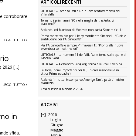
ARTICOLI RECENTI
UFFICIALE – Lorenzo Poli è un nuovo centrocampista del
Villa Valle
e e corroborare
Tornano i primi anni ’90 nelle maglie da trasferta: vi
piacciono?
Atalanta, col Mantova di Modesto non basta Samardzic: 1-1
Primo contratto pro per il baby esordiente Simonelli: “Gioia e
gratitudine per l’AlbinoLeffe”
LEGGI TUTTO
Per l’AlbinoLeffe è sempre Primavera (1): “Pronti alla nuova
avventura coi nostri valori”
UFFICIALE – La numero 11 del Villa Valle torna sulle spalle di
rio
Giorgio Siani
UFFICIALE – Alessandro Sangiorgi torna alla Real Calepina
e 2026 […]
La Torre, nomi importanti per la Juniores regionale (e in
ottica Prima squadra)
Atalanta in lutto: è scomparso Amerigo Sarri, papà di mister
Maurizio
LEGGI TUTTO
Cosa ci lascia il Mondiale 2026
ARCHIVI
mo in
2026
Luglio
Giugno
Maggio
ande sfida,
Aprile