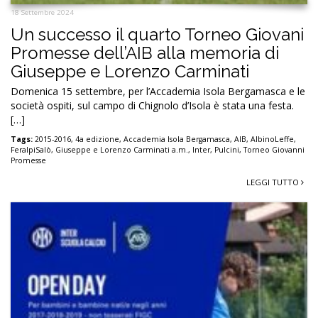
18 Settembre 2024
Un successo il quarto Torneo Giovani
Promesse dell’AIB alla memoria di
Giuseppe e Lorenzo Carminati
Domenica 15 settembre, per l’Accademia Isola Bergamasca e le
società ospiti, sul campo di Chignolo d’Isola è stata una festa.
[…]
Tags:
2015-2016
,
4a edizione
,
Accademia Isola Bergamasca
,
AIB
,
AlbinoLeffe
,
FeralpiSalò
,
Giuseppe e Lorenzo Carminati a.m.
,
Inter
,
Pulcini
,
Torneo Giovanni
Promesse
LEGGI TUTTO