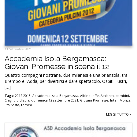
11 Settembre 2021
Accademia Isola Bergamasca:
Giovani Promesse in scena il 12
Quattro compagini nostrane, due milanesi e una brianzola, tra il
Brembo e l’Adda, per divertirsi e dare spettacolo. Ospiti illustri,
[…]
Tags:
2012-2013
,
Accademia Isola Bergamasca
,
AlbinoLeffe
,
Atalanta
,
bambini
,
Chignolo d'Isola
,
domenica 12 settembre 2021
,
Giovani Promesse
,
Inter
,
Monza
,
Pro Sesto
,
torneo
LEGGI TUTTO